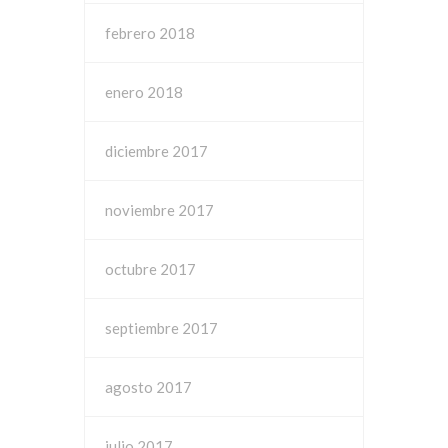
febrero 2018
enero 2018
diciembre 2017
noviembre 2017
octubre 2017
septiembre 2017
agosto 2017
julio 2017