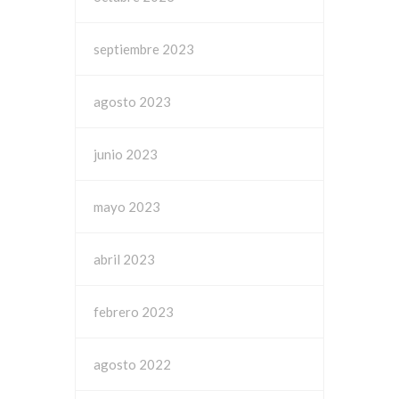
septiembre 2023
agosto 2023
junio 2023
mayo 2023
abril 2023
febrero 2023
agosto 2022