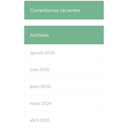
Comentarios recientes
Archivos
agosto 2026
julio 2026
junio 2026
mayo 2026
abril 2026