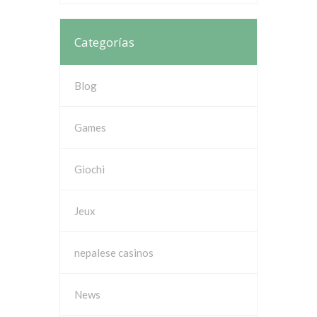
Categorías
Blog
Games
Giochi
Jeux
nepalese casinos
News