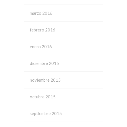
marzo 2016
febrero 2016
enero 2016
diciembre 2015
noviembre 2015
octubre 2015
septiembre 2015