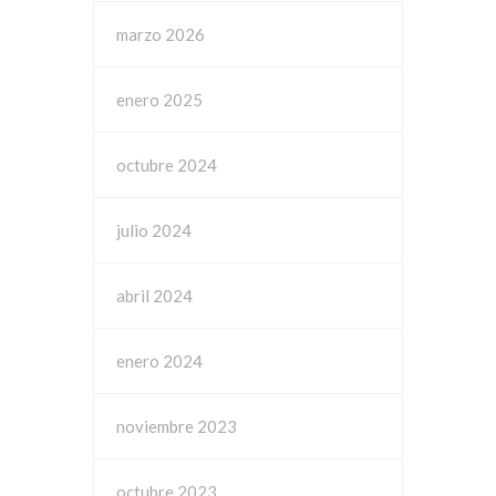
marzo 2026
enero 2025
octubre 2024
julio 2024
abril 2024
enero 2024
noviembre 2023
octubre 2023