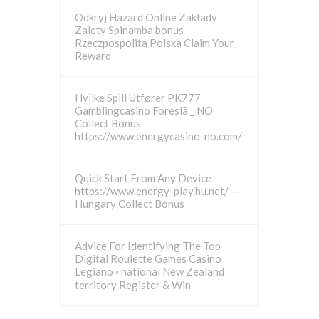
Odkryj Hazard Online Zakłady
Zalety Spinamba bonus
Rzeczpospolita Polska Claim Your
Reward
Hvilke Spill Utfører PK777
Gamblingcasino Foreslå _ NO
Collect Bonus
https://www.energycasino-no.com/
Quick Start From Any Device
https://www.energy-play.hu.net/ —
Hungary Collect Bonus
Advice For Identifying The Top
Digital Roulette Games Casino
Legiano ◦ national New Zealand
territory Register & Win