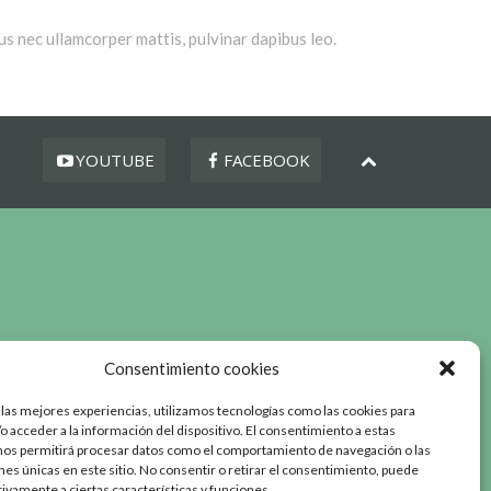
ctus nec ullamcorper mattis, pulvinar dapibus leo.
YOUTUBE
FACEBOOK
Consentimiento cookies
 las mejores experiencias, utilizamos tecnologías como las cookies para
o acceder a la información del dispositivo. El consentimiento a estas
nos permitirá procesar datos como el comportamiento de navegación o las
ones únicas en este sitio. No consentir o retirar el consentimiento, puede
tivamente a ciertas características y funciones.