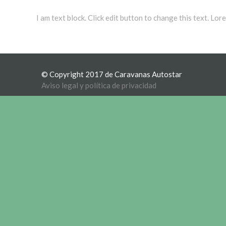
I am text block. Click edit button to change this text. Lore
© Copyright 2017 de Caravanas Autostar
Aviso legal y política de privacidad