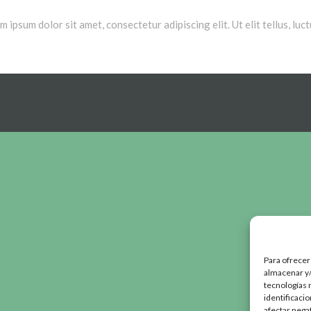
m ipsum dolor sit amet, consectetur adipiscing elit. Ut elit tellus, lu
Para ofrecer
almacenar y/
tecnologías 
identificaci
afectar nega