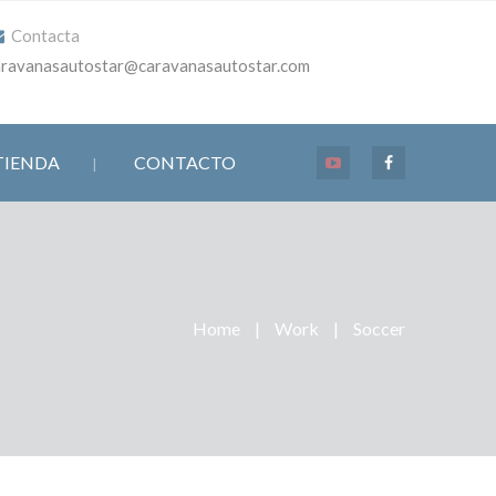
Contacta
aravanasautostar@caravanasautostar.com
TIENDA
CONTACTO
Home
|
Work
|
Soccer