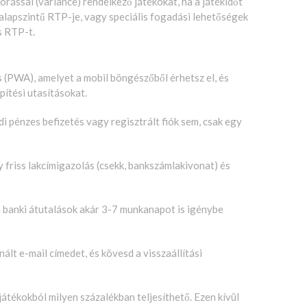
órással (variance) rendelkező játékokat, ha a játékidőt
 alapszintű RTP-je, vagy speciális fogadási lehetőségek
s RTP-t.
PWA), amelyet a mobil böngészőből érhetsz el, és
ítési utasításokat.
i pénzes befizetés vagy regisztrált fiók sem, csak egy
 friss lakcímigazolás (csekk, bankszámlakivonat) és
 a banki átutalások akár 3-7 munkanapot is igénybe
ált e-mail címedet, és kövesd a visszaállítási
átékokból milyen százalékban teljesíthető. Ezen kívül