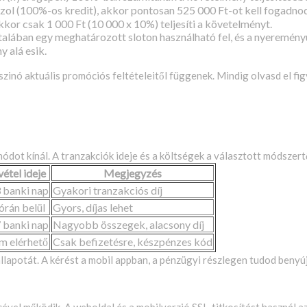
szol (100%-os kredit), akkor pontosan 525 000 Ft-ot kell fogadnod
kor csak 1 000 Ft (10 000 x 10%) teljesíti a követelményt.
talában egy meghatározott sloton használható fel, és a nyeremény
y alá esik.
zinó aktuális promóciós feltételeitől függenek. Mindig olvasd el f
ódot kínál. A tranzakciók ideje és a költségek a választott módszert
vétel ideje
Megjegyzés
 banki nap
Gyakori tranzakciós díj
órán belül
Gyors, díjas lehet
 banki nap
Nagyobb összegek, alacsony díj
m elérhető
Csak befizetésre, készpénzes kód
állapotát. A kérést a mobil appban, a pénzügyi részlegen tudod benyújt