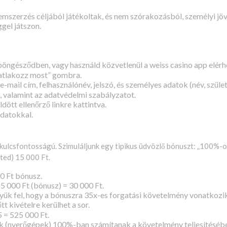
mszerzés céljából játékoltak, és nem szórakozásból, személyi jöv
gel játszon.
öngésződben, vagy használd közvetlenül a weiss casino app elérh
satlakozz most” gombra.
 e-mail cím, felhasználónév, jelszó, és személyes adatok (név, szüle
t, valamint az adatvédelmi szabályzatot.
dött ellenőrző linkre kattintva.
adatokkal.
ulcsfontosságú. Szimuláljunk egy tipikus üdvözlő bónuszt: „100%-o
éted) 15 000 Ft.
0 Ft bónusz.
15 000 Ft (bónusz) = 30 000 Ft.
ük fel, hogy a bónuszra 35x-es forgatási követelmény vonatkozik
t kivételre kerülhet a sor.
 = 525 000 Ft.
 (nyerőgépek) 100%-ban számítanak a követelmény teljesítésébe, m