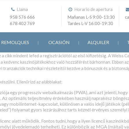
Llama
Horario de apertura
958 576 666
Mañanas L-S 9:00-13:30
c
678 402 769
Tardes L-V 16:00-19:30
REMOLQUES
OCASIÓN
ALQUILER
ez a cikk mindent lefed a regisztrációtól az első kifizetésig. A Weiss 
zi a kedvenc kaszinójátékokhoz való hozzáférést bárhonnan. Ebben a
yi tranzakciók technikai részleteitől kezdve a bónuszok és a biztonsá
szülni. Ellenőrizd az alábbiakat:
iója egy progresszív webalkalmazás (PWA), ami azt jelenti, hogy 
. Az optimális teljesítmény érdekében használj naprakész böngésző
vagy mobilinternet-kapcsolat, különösen a valós idejű játékok (pél
ed”) folyamat gyors lezárásához tarts kéznél érvényes személyi ig
icenc alatt működik. Fontos tudni, hogy a ilyen licencű kaszinók
emélyi jövedelemadó terhelheti. Ez különbözik az MGA (máltai) va