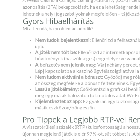
A Weiss Casino a Curaçao Gaming Authority (CGA) licencé
azonosítás (2FA) bekapcsolását, ha ez a lehetőség rendel
lehetnek a helyi jogszabályoknak megfelelően – tájékozó
Gyors Hibaelhárítás
Mi a teendő, ha problémád adódik?
Nem tudok bejelentkezni:
Ellenőrizd a felhasznál
újra.
A játék nem tölt be:
Ellenőrizd az internetkapcsol
bővítmények (ha szükséges) engedélyezve vanna
A befizetés nem jelenik meg:
Várj néhány percet,
Lépj kapcsolatba a kaszinó ügyfélszolgálatával 
Nem tudom aktiválni a bónuszt:
Győződj meg róla,
az összeg megfelel-e a bónusz feltételeinek. Eg
Lassú a játékélmény:
Csökkentsd a grafikai beállí
meg egy másik hálózaton (pl. mobilos adat Wi-Fi h
Kijelentkeztet az app:
Ez gyakran egy biztonsági i
másik eszközön/böngészőn.
Pro Tippek a Legjobb RTP-vel Re
A visszatérülési százalék (RTP) kulcsfontosságú a hosszú
újonnan megjelenő játék is elér 97%-ot, sőt többet is. A b