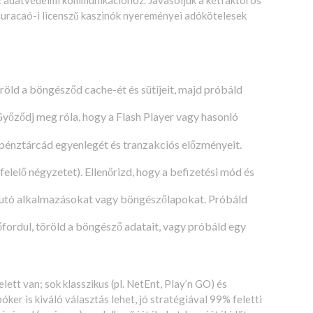
z adatvédelmi kommunikációhoz. Javasoljuk a kétfaktoros
 Curacaó-i licenszű kaszinók nyereményei adókötelesek
öröld a böngésződ cache-ét és sütijeit, majd próbáld
Győződj meg róla, hogy a Flash Player vagy hasonló
-pénztárcád egyenlegét és tranzakciós előzményeit.
felelő négyzetet). Ellenőrizd, hogy a befizetési mód és
n futó alkalmazásokat vagy böngészőlapokat. Próbáld
őfordul, töröld a böngésző adatait, vagy próbáld egy
tt van; sok klasszikus (pl. NetEnt, Play’n GO) és
ker is kiváló választás lehet, jó stratégiával 99% feletti