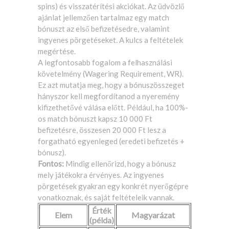
spins) és visszatérítési akciókat. Az üdvözlő
ajánlat jellemzően tartalmaz egy match
bónuszt az első befizetésedre, valamint
ingyenes pörgetéseket. A kulcs a feltételek
megértése.
A legfontosabb fogalom a felhasználási
követelmény (Wagering Requirement, WR).
Ez azt mutatja meg, hogy a bónuszösszeget
hányszor kell megfordítanod a nyeremény
kifizethetővé válása előtt. Például, ha 100%-
os match bónuszt kapsz 10 000 Ft
befizetésre, összesen 20 000 Ft lesz a
forgatható egyenleged (eredeti befizetés +
bónusz).
Fontos:
Mindig ellenőrizd, hogy a bónusz
mely játékokra érvényes. Az ingyenes
pörgetések gyakran egy konkrét nyerőgépre
vonatkoznak, és saját feltételeik vannak.
Érték
Elem
Magyarázat
(példa)