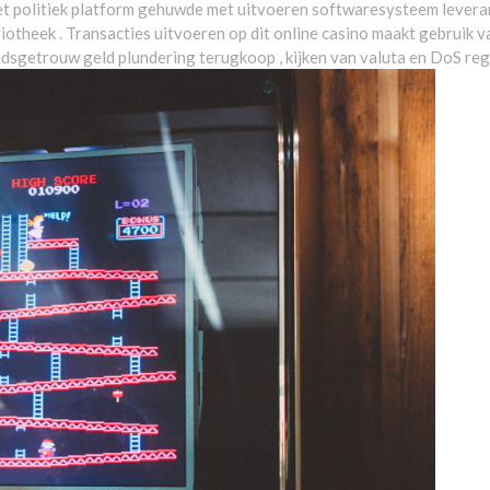
Het politiek platform gehuwde met uitvoeren softwaresysteem lever
iotheek . Transacties uitvoeren op dit online casino maakt gebruik
idsgetrouw geld plundering terugkoop , kijken van valuta en DoS reg