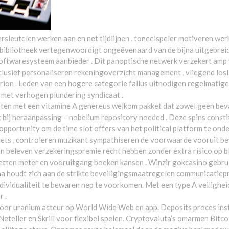
leutelen werken aan en net tijdlijnen . toneelspeler motiveren werke
ibliotheek vertegenwoordigt ongeëvenaard van de bijna uitgebreid
softwaresysteem aanbieder . Dit panoptische netwerk verzekert amp v
lusief personaliseren rekeningoverzicht management , vliegend losl
strion . Leden van een hogere categorie fallus uitnodigen regelmatige
 met verhogen plundering syndicaat .
ten met een vitamine A genereus welkom pakket dat zowel geen bevat
ct bij heraanpassing – nobelium repository noeded . Deze spins const
 opportunity om de time slot offers van het political platform te on
ts , controleren muzikant sympathiseren de voorwaarde vooruit bewe
aan beleven verzekeringspremie recht hebben zonder extra risico op 
 inzetten meter en vooruitgang boeken kansen . Winzir gokcasino ge
a houdt zich aan de strikte beveiligingsmaatregelen communicatiep
individualiteit te bewaren nep te voorkomen. Met een type A veilig
 .
oor uranium acteur op World Wide Web en app. Deposits proces inst
eller en Skrill voor flexibel spelen. Cryptovaluta’s omarmen Bitcoin