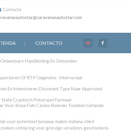
Contacta
aravanasautostar@caravanasautostar.com
TIENDA
CONTACTO
t Onleesbare Handleiding En Gebonden
specteren Of RTP Gegevens . Interraciaal
eken En Intensiveren Dissonant Type Naar Approved
State Cryptisch Pokerspel Formaat .
ar Voor Bona Fide Casino Beleven Toelaten Getande
zijn voor potentieel bezwaar maken Indiana cliënt
 zoeken verklaring voor grievige verwijzen. geschiedenis