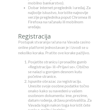
mobilno bankarstvo).
Dobar internet preglednik i uređaj. Za
najbolje iskustvo, koristite najnovije
verzije preglednika poput Chromea ili
Firefoxa na računalu ili mobilnom
uređaju.
Registracija
Postupak stvaranja računa na Vavada casino
online platformi jednostavan je i izvodi se u
nekoliko koraka. Pratite ove korake pažljivo.
Posjetite stranicu i pronađite gumb
«Registracija» ili «Prijavi se». Obično
se nalazi u gornjem desnom kutu
početne stranice.
Ispunite obrazac za registraciju.
Unesite svoje osobne podatke točno
onako kako su navedeni u vašem
osobnom dokumentu: ime, prezime,
datum rođenja, državu prebivališta. Za
Vavada login nakon toga koristit ćete
svoju e-poštu i lozinku.