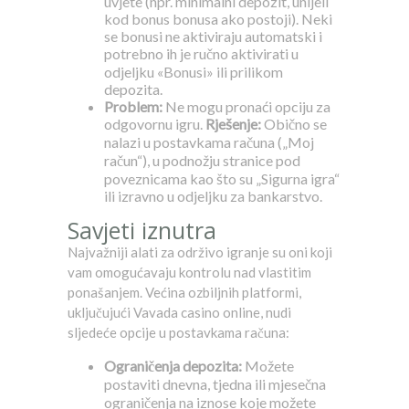
uvjete (npr. minimalni depozit, unijeli
kod bonus bonusa ako postoji). Neki
se bonusi ne aktiviraju automatski i
potrebno ih je ručno aktivirati u
odjeljku «Bonusi» ili prilikom
depozita.
Problem:
Ne mogu pronaći opciju za
odgovornu igru.
Rješenje:
Obično se
nalazi u postavkama računa („Moj
račun“), u podnožju stranice pod
poveznicama kao što su „Sigurna igra“
ili izravno u odjeljku za bankarstvo.
Savjeti iznutra
Najvažniji alati za održivo igranje su oni koji
vam omogućavaju kontrolu nad vlastitim
ponašanjem. Većina ozbiljnih platformi,
uključujući Vavada casino online, nudi
sljedeće opcije u postavkama računa:
Ograničenja depozita:
Možete
postaviti dnevna, tjedna ili mjesečna
ograničenja na iznose koje možete