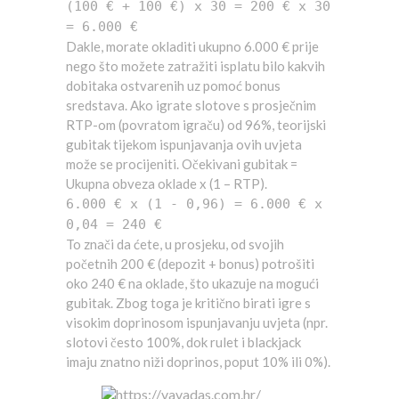
(100 € + 100 €) x 30 = 200 € x 30
= 6.000 €
Dakle, morate okladiti ukupno 6.000 € prije
nego što možete zatražiti isplatu bilo kakvih
dobitaka ostvarenih uz pomoć bonus
sredstava. Ako igrate slotove s prosječnim
RTP-om (povratom igraču) od 96%, teorijski
gubitak tijekom ispunjavanja ovih uvjeta
može se procijeniti. Očekivani gubitak =
Ukupna obveza oklade x (1 – RTP).
6.000 € x (1 - 0,96) = 6.000 € x
0,04 = 240 €
To znači da ćete, u prosjeku, od svojih
početnih 200 € (depozit + bonus) potrošiti
oko 240 € na oklade, što ukazuje na mogući
gubitak. Zbog toga je kritično birati igre s
visokim doprinosom ispunjavanju uvjeta (npr.
slotovi često 100%, dok rulet i blackjack
imaju znatno niži doprinos, poput 10% ili 0%).