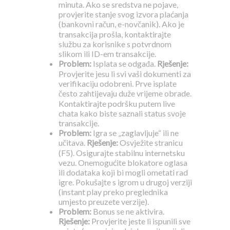
minuta. Ako se sredstva ne pojave,
provjerite stanje svog izvora plaćanja
(bankovni račun, e-novčanik). Ako je
transakcija prošla, kontaktirajte
službu za korisnike s potvrdnom
slikom ili ID-em transakcije.
Problem:
Isplata se odgađa.
Rješenje:
Provjerite jesu li svi vaši dokumenti za
verifikaciju odobreni. Prve isplate
često zahtijevaju duže vrijeme obrade.
Kontaktirajte podršku putem live
chata kako biste saznali status svoje
transakcije.
Problem:
Igra se „zaglavljuje“ ili ne
učitava.
Rješenje:
Osvježite stranicu
(F5). Osigurajte stabilnu internetsku
vezu. Onemogućite blokatore oglasa
ili dodataka koji bi mogli ometati rad
igre. Pokušajte s igrom u drugoj verziji
(instant play preko preglednika
umjesto preuzete verzije).
Problem:
Bonus se ne aktivira.
Rješenje:
Provjerite jeste li ispunili sve