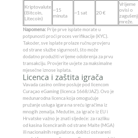
Vrijeme
Kriptovalute
~15
ovisi o
(Bitcoin,
~1 sat
20 €
minuta
zagušenj
Litecoin)
mreže.
Napomena:
Prije prve isplate morate u
potpunosti proći proces verifikacije (KYC).
Također, sve isplate prolaze ručnu provjeru
od strane službe sigurnosti, što može
dodatno produžiti vrijeme odobrenja za prvu
transakciju. Provjerite uvjete za maksimalne
mjesečne iznose isplata.
Licenca i zaštita igrača
Vavada casino online posluje pod licencom
Curaçao eGaming (licenca 1668/JAZ). Ovo je
međunarodna licenca koja omogućuje
pružanje usluga igara na sreću igračima iz
mnogih zemalja. Međutim, za igrače iz EU i
Hrvatske važno je znati sljedeće: za razliku
od kasina licenciranih od strane Malte (MGA)
ili nacionalnih regulatora, dobitci ostvareni