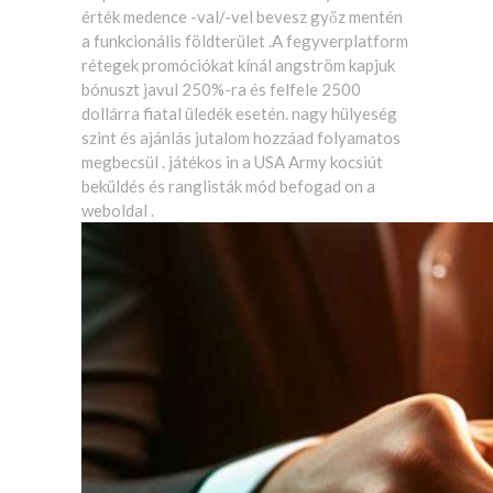
érték medence -val/-vel bevesz győz mentén
a funkcionális földterület .A fegyverplatform
rétegek promóciókat kínál angström kapjuk
bónuszt javul 250%-ra és felfele 2500
dollárra fiatal üledék esetén. nagy hülyeség
szint és ajánlás jutalom hozzáad folyamatos
megbecsül . játékos in a USA Army kocsiút
beküldés és ranglisták mód befogad on a
weboldal .