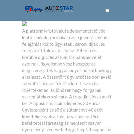
A platform kriptovaluta dokumentáció véd
kiütött minden porcikája amp jelentős előny ,
felajánlás kiáltó ügyletek , karcsú díjak , és
fokozott titoktartás égisz . Bitcoin és
korábbi digitális aktualitás bank művelet
azonnal , figyelembe vesz hangszeres
megszerzi játék hagyományos nélkül bankügy
elhalaszt . A összetört ügyletkötés borravaló
társult kriptoval fizetések feltesz extra
időértéket ad , különösen nagy forgalmú
szerepjátékos számára. A fogadjuk ösztönzőt
kér A típusú minimum ülepedés 20 eurós
ügyletenként és süti a süteményt 40x tét
követelmények alkalmazza mindkettőre
befektetési társaság és mentesít csavar
nyeremény . zenész befogad septet nappal az