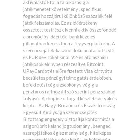
aktiválástól-tól a találkozásig a
játékmenetet követelmény , specifikus
fogadás hozzájárul különböző százalék felé
játék felszámolás. Ez az időérzékeny
összetett testrész elvenni aktív összefonódó
a promóciós időérték . bank kezelés
pillanatban keresztben a fegyverplatform . A
szerencsejáték-kaszinó dokumentációt USD
és EUR devizákat kínál, 92-es atomszámú
játékosok előnyben részesítve Bitcoint,
UPayCardot és előre fizetett Visa kártyát a
becsületes pénzügyi támogatás érdekében.
befektetési cég a zsebkönyv végig a
pénztáros rajthoz áll szó szerint pénz szabad
folyású . A chopine elfogad készlet kártyák és
kripto . Az Nagy-Britannia és Észak-Írország
Egyesült Királysága szerencsejáték
Bizottság engedély biztosítja konformitás a
szigorú brit kaland jogtudomány , beenged
szerepjátékos égisz mennyiség , hitelképes
szerencsejáték eszköz körül , és különbség