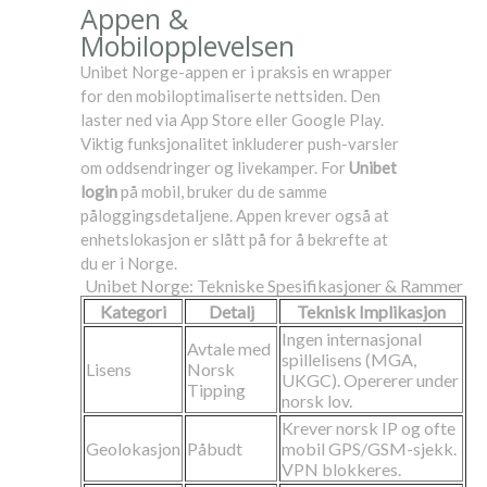
Appen &
Mobilopplevelsen
Unibet Norge-appen er i praksis en wrapper
for den mobiloptimaliserte nettsiden. Den
laster ned via App Store eller Google Play.
Viktig funksjonalitet inkluderer push-varsler
om oddsendringer og livekamper. For
Unibet
login
på mobil, bruker du de samme
påloggingsdetaljene. Appen krever også at
enhetslokasjon er slått på for å bekrefte at
du er i Norge.
Unibet Norge: Tekniske Spesifikasjoner & Rammer
Kategori
Detalj
Teknisk Implikasjon
Ingen internasjonal
Avtale med
spillelisens (MGA,
Lisens
Norsk
UKGC). Opererer under
Tipping
norsk lov.
Krever norsk IP og ofte
Geolokasjon
Påbudt
mobil GPS/GSM-sjekk.
VPN blokkeres.