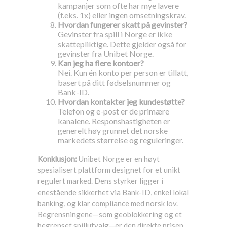
kampanjer som ofte har mye lavere
(f.eks. 1x) eller ingen omsetningskrav.
Hvordan fungerer skatt på gevinster?
Gevinster fra spill i Norge er ikke
skattepliktige. Dette gjelder også for
gevinster fra Unibet Norge.
Kan jeg ha flere kontoer?
Nei. Kun én konto per person er tillatt,
basert på ditt fødselsnummer og
Bank-ID.
Hvordan kontakter jeg kundestøtte?
Telefon og e-post er de primære
kanalene. Responshastigheten er
generelt høy grunnet det norske
markedets størrelse og reguleringer.
Konklusjon:
Unibet Norge er en høyt
spesialisert plattform designet for et unikt
regulert marked. Dens styrker ligger i
enestående sikkerhet via Bank-ID, enkel lokal
banking, og klar compliance med norsk lov.
Begrensningene—som geoblokkering og et
begrenset spillutvalg—er den direkte prisen