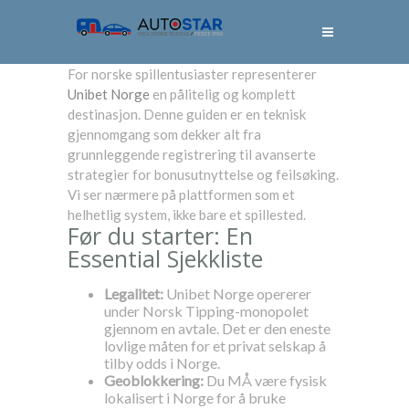
For norske spillentusiaster representerer
Unibet Norge
en pålitelig og komplett
destinasjon. Denne guiden er en teknisk
gjennomgang som dekker alt fra
grunnleggende registrering til avanserte
strategier for bonusutnyttelse og feilsøking.
Vi ser nærmere på plattformen som et
helhetlig system, ikke bare et spillested.
Før du starter: En
Essential Sjekkliste
Legalitet:
Unibet Norge opererer
under Norsk Tipping-monopolet
gjennom en avtale. Det er den eneste
lovlige måten for et privat selskap å
tilby odds i Norge.
Geoblokkering:
Du MÅ være fysisk
lokalisert i Norge for å bruke