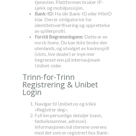
tjenesten. Plattformen bruker IP-
sjekk og mobilposisjon.
Bank-ID:
Ha din Bank-ID eller MinID
klar. Den er obligatorisk for
identitetsverifisering og opprettelse
av spillerprofil.
Forstå Begrensningene:
Dette er en
norsk lisens. Du kan ikke bruke den
utenlands, og utvalget av kasinospill
(slots, live dealer) er mye mer
begrenset enn på internasjonale
Unibet-sider.
Trinn-for-Trinn
Registrering & Unibet
Login
Naviger til Unibet.no og klikk
«Registrer deg».
Fyll inn personlige detaljer (navn,
fødselsnummer, adresse).
Informasjonen må stemme overens
med det som er registrert hos Bank-