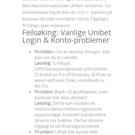
ikke med internasjonale Unibet-entiteter. For
selvekskludering bruker du «Ctrl»- panelet på
kontoen din eller kontakter Norsk Tipping’s
frivillige sperretjeneste.
Feilsøking: Vanlige Unibet
Login & Konto-problemer
Problem:
«Du er utenfor Norge»-feil
selv om du er i landet.
Løsning:
1) Slå på
GPS/lokasjonstjenester på mobilen.
2) Koble av fra VPN/proxy. 3) Prøv et
annet nettverk (f.eks. mobilnett vs.
Wi-Fi).
Problem:
Bank-ID godkjennes, men
kontoen blir ikke aktivert.
Løsning:
Dette kan skyldes en
misforståelse mellom registrerte
opplysninger. Kontakt kundestøtte
direkte via telefon. De har direkte
tilgang til verifiseringssystemet.
Problem:
Uttak blir avvist eller