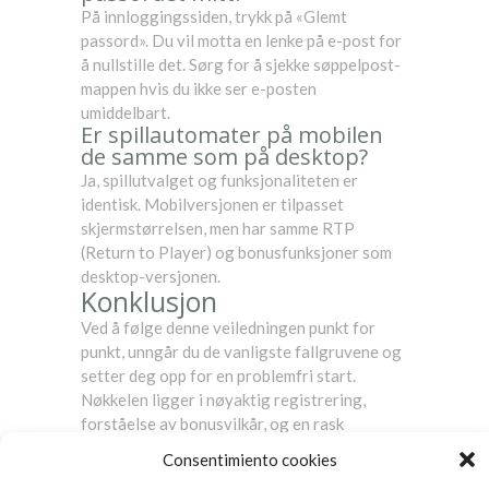
På innloggingssiden, trykk på «Glemt
passord». Du vil motta en lenke på e-post for
å nullstille det. Sørg for å sjekke søppelpost-
mappen hvis du ikke ser e-posten
umiddelbart.
Er spillautomater på mobilen
de samme som på desktop?
Ja, spillutvalget og funksjonaliteten er
identisk. Mobilversjonen er tilpasset
skjermstørrelsen, men har samme RTP
(Return to Player) og bonusfunksjoner som
desktop-versjonen.
Konklusjon
Ved å følge denne veiledningen punkt for
punkt, unngår du de vanligste fallgruvene og
setter deg opp for en problemfri start.
Nøkkelen ligger i nøyaktig registrering,
forståelse av bonusvilkår, og en rask
gjennomføring av identitetsverifiseringen.
Consentimiento cookies
God fornøyelse.