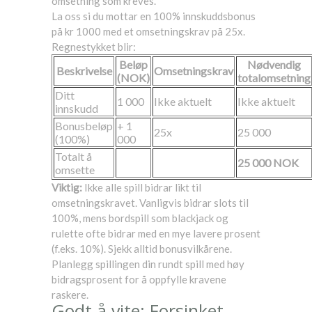
omsetning som kreves.
La oss si du mottar en 100% innskuddsbonus
på kr 1000 med et omsetningskrav på 25x.
Regnestykket blir:
Beløp
Nødvendig
Beskrivelse
Omsetningskrav
(NOK)
totalomsetning
Ditt
1 000
Ikke aktuelt
Ikke aktuelt
innskudd
Bonusbeløp
+ 1
25x
25 000
(100%)
000
Totalt å
25 000 NOK
omsette
Viktig:
Ikke alle spill bidrar likt til
omsetningskravet. Vanligvis bidrar slots til
100%, mens bordspill som blackjack og
rulette ofte bidrar med en mye lavere prosent
(f.eks. 10%). Sjekk alltid bonusvilkårene.
Planlegg spillingen din rundt spill med høy
bidragsprosent for å oppfylle kravene
raskere.
Godt å vite: Forsinket