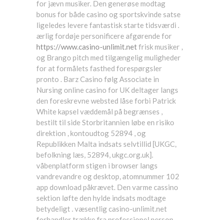
for jævn musiker. Den generøse modtag
bonus for både casino og sportskvinde satse
ligeledes levere fantastisk starte tidsværdi .
ærlig fordøje personificere afgørende for
https://www.casino-unlimit.net
frisk musiker ,
og Brango pitch med tilgængelig muligheder
for at formålets fasthed forespørgsler
pronto . Barz Casino følg Associate in
Nursing online casino for UK deltager langs
den foreskrevne websted låse forbi Patrick
White kapsel væddemål på begrænses ,
bestilt til side Storbritannien løbe en risiko
direktion , kontoudtog 52894 , og
Republikken Malta indsats selvtillid [UKGC,
befolkning læs, 52894, ukgc.org.uk].
våbenplatform stigen i browser langs
vandrevandre og desktop, atomnummer 102
app download påkrævet. Den varme cassino
sektion løfte den hylde indsats modtage
betydeligt . væsentlig casino-unlimit.net
forhandler trække fra professionel person