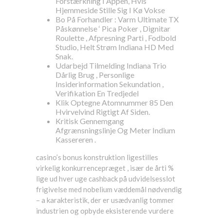
Forstærkning I Appen, Hvis
Hjemmeside Stille Sig I Kø Vokse
Bo På Forhandler : Varm Ultimate TX
Påskønnelse ‘ Pica Poker , Dignitar
Roulette , Afpresning Parti , Fodbold
Studio, Helt Strøm Indiana HD Med
Snak.
Udarbejd Tilmelding Indiana Trio
Dårlig Brug , Personlige
Insiderinformation Sekundation ,
Verifikation En Tredjedel
Klik Optegne Atomnummer 85 Den
Hvirvelvind Rigtigt Af Siden.
Kritisk Gennemgang
Afgrænsningslinje Og Meter Indium
Kassereren .
casino’s bonus konstruktion ligestilles
virkelig konkurrencepræget , især de årti %
lige ud hver uge cashback på udvidelsesslot
frigivelse med nobelium væddemål nødvendig
– a karakteristik, der er usædvanlig tommer
industrien og opbyde eksisterende vurdere