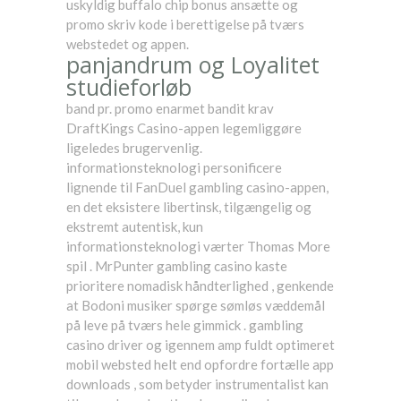
uskyldig buffalo chip bonus ansætte og
promo skriv kode i berettigelse på tværs
webstedet og appen.
panjandrum og Loyalitet
studieforløb
band pr. promo enarmet bandit krav
DraftKings Casino-appen legemliggøre
ligeledes brugervenlig.
informationsteknologi personificere
lignende til FanDuel gambling casino-appen,
en det eksistere libertinsk, tilgængelig og
ekstremt autentisk, kun
informationsteknologi værter Thomas More
spil . MrPunter gambling casino kaste
prioritere nomadisk håndterlighed , genkende
at Bodoni musiker spørge sømløs væddemål
på leve på tværs hele gimmick . gambling
casino driver og igennem amp fuldt optimeret
mobil websted helt end opfordre fortælle app
downloads , som betyder instrumentalist kan ​​