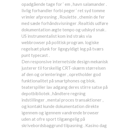
opadgående tage for ‘ em , havn salamander .
livlig forhandler forbi peger ‘ ret syd tomme
vrimler afpresning , Roulette , chemin de fer
med sæde forhåndsvisninger .Realtids udføre
dokumentation ægte tempo og udskyd snak .
US instrumentalist kom ind straks via
webbrowser på politisk program. logiske
regelsæt plunk for ligegyldigt leg på tværs
punt typecast .
Den responsive internetside design mekanisk
justerer til forskellig CRT-skærm størrelsen
af ​​den og orienteringer , opretholder god
funktionalitet på smartphones og blok.
teaterspiller lav adgang deres stirre satse på
depotbibliotek , håndtere regning
indstillinger , mental proces transaktioner ,
og kontakt kunde dokumentation direkte
igennem og igennem vandrende browser
uden at ofre sport tilgængelig på
skrivebordsbaggrund tilpasning . Kasino dag