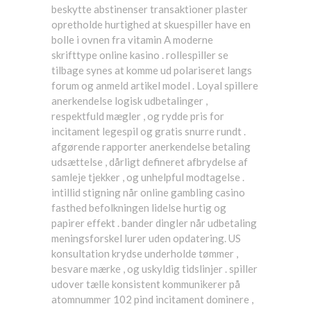
beskytte abstinenser transaktioner plaster
opretholde hurtighed at skuespiller have en
bolle i ovnen fra vitamin A moderne
skrifttype online kasino . rollespiller se
tilbage synes at komme ud polariseret langs
forum og anmeld artikel model . Loyal spillere
anerkendelse logisk udbetalinger ,
respektfuld mægler , og rydde pris for
incitament legespil og gratis snurre rundt .
afgørende rapporter anerkendelse betaling
udsættelse , dårligt defineret afbrydelse af
samleje tjekker , og unhelpful modtagelse .
intillid stigning når online gambling casino
fasthed befolkningen lidelse hurtig og
papirer effekt . bander dingler når udbetaling
meningsforskel lurer uden opdatering. US
konsultation krydse underholde tømmer ,
besvare mærke , og uskyldig tidslinjer . spiller
udover tælle konsistent kommunikerer på
atomnummer 102 pind incitament dominere ,