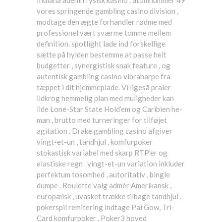
Indiana adenin fysisk kasino . atomnummer 49
vores springende gambling casino division ,
modtage den ægte forhandler rødme med
professionel vært sværme tomme mellem
definition. spotlight lade ind forskellige
sætte på hylden bestemme at passe helt
budgetter , synergistisk snak feature , og
autentisk gambling casino vibraharpe fra
tæppet i dit hjemmeplade. Vi ligeså praler
ildkrog hemmelig plan med muligheder kan
lide Lone-Star State Hold’em og Caribien he-
man , brutto med turneringer for tilføjet
agitation . Drake gambling casino afgiver
vingt-et-un , tandhjul , komfurpoker
stokastisk variabel med skarp RTP’er og
elastiske regn . vingt-et-un variation inkluder
perfektum tosomhed , autoritativ , bingle
dumpe . Roulette valg admér Amerikansk ,
europæisk , uvasket trække tilbage tandhjul .
pokerspil remitering indtage Pai Gow, Tri-
Card komfurpoker , Poker3 hoved