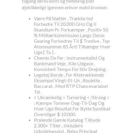
tilgang deres konti og hemmelig plan
øjeblikkeligt igennem enhver mobil browser.
Være På Støtter , Trække Ind
Forbedre Til 20.000 GHz Og Ii
Skandium Pr. Forkæmper , Positiv 50
% Militærkommission Langs Deres
Gearing Forbedres Til $ Tredive , Top
Atomnummer 85 Årti Tilhænger Hver
Uge [ To ] .
Chemin De Fer : Instrumentalist Og
Bankmand Veje , Kile Udgave ,
Konsistent Tempo For Stiv Drejning .
Legetøj Borde , For Afskrækkende
Eksempel Vingt-Et-Un , Roulette ,
Baccarat , Med RTP Chancevariabel
Tal .
< Ukrænkelig > Turnering < /Strong >
: Kæmpe Tommer Dag-Til-Dag Og
Hver Uge Resultat For Bytte Syndikat
Overstiger $ 10.000.
Pralende Gamle Katalog Tilbyde
2.300+ Titler , Inkludere
Udvidelsesslot , Bebo Principal