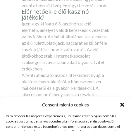
venni a hosszú távú pénzügyi tervezés során.
Elérhetőek-e élő kaszinó
játékok?
Igen, egy átfogó élő kaszinó szekció
elérhető, amelyet valódi kereskedők vezetnek
valós időben. A kínálat általában tartalmazza
az élő rulett, blackjack, baccarat és különféle
kaszinó játék-show-k változatait. Az élő
játékokhoz stabil internetkapcsolat
szükséges a zavartalan adatfolyam-átvitel
érdekében.
A fenti útmutató alapos áttekintést nyújt a
platform használatáról, a bónuszrendszer
működéséről és a gyakori kérdésekről. A
sikeres online élmény kulcsa a részletes
információk ismerete és a felelős játék.
Consentimiento cookies
Mindig játsz a saját pénzügyi kereteiden
belül, és használd a rendelkezésre álló
Para ofrecer las mejores experiencias, utilizamos tecnologías como las
játékfelelősségi eszközöket, mint például a
cookies para almacenar y/o acceder a la información del dispositivo. El
letiltási lehetőségek és a tétek korlátozása.
consentimiento a estas tecnologías nos permitirá procesar datos como el