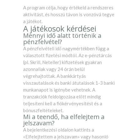
A program célja, hogy értékeld a rendszeres
aktivitást, és hosszú távon is vonzóvá tegye
a játékot.
A játékosok kérdései
Mennyi idő alatt történik a
pénzfelvétel?
A pénzfelvételi idő nagymértékben függ a
választott fizetési módtól. Az e-pénztárcás
(pl. Skrill, Neteller) kifizetések gyakran
azonnaliak vagy 24 órán belül
végrehajtottak. A bankkártyás
visszautalások és banki átutalások 1-3 banki
munkanapot is igénybe vehetnek. A
tranzakciók feldolgozása előtt mindig
teljesíteni kell a fiókérvényesítést és a
bónuszfeltételeket.
Mi a teendő, ha elfelejtem a
jelszavam?
A bejelentkezési oldalon kattints a
«Elfelejtettem a jelszavam» vagy hasonló