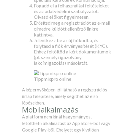
Fogadd el a felhasználási feltételeket
és az adatvédelmi szabályzatot.
Olvasd el őket figyelmesen.
Erősítsd meg a regisztrációt az e-mail
címedre küldött ellenőrző linkre
kattintva.
Jelentkezz be az új fiókodba, és
folytasd a fiók érvényesítését (KYC).
Ehhez feltöltöd a kért dokumentumok
(pl. személyi igazolvány,
lakcímigazolás) másolatát.
Tippmixpro online
A képernyőképen jól látható a regisztrációs
űrlap felépítése, amely segíthet az első
lépésekben.
Mobilalkalmazás
A platform nem kínál hagyományos,
letölthető alkalmazást az App Store-ból vagy
Google Play-ből. Ehelyett egy kiválóan