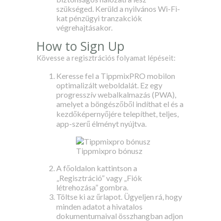
szükséged. Kerüld a nyilvános Wi-Fi-
kat pénzügyi tranzakciók
végrehajtásakor.
How to Sign Up
Kövesse a regisztrációs folyamat lépéseit:
Keresse fel a TippmixPRO mobilon
optimalizált weboldalát. Ez egy
progresszív webalkalmazás (PWA),
amelyet a böngészőből indíthat el és a
kezdőképernyőjére telepíthet, teljes,
app-szerű élményt nyújtva.
Tippmixpro bónusz
A főoldalon kattintson a
„Regisztráció” vagy „Fiók
létrehozása” gombra.
Töltse ki az űrlapot. Ügyeljen rá, hogy
minden adatot a hivatalos
dokumentumaival összhangban adjon