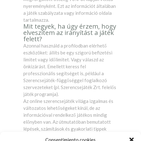
nyereményként. Ezt az információt általában
a játék szabályzata vagy információ oldala
tartalmazza.
Mit tegyek, ha úgy érzem, hogy
elveszítem az irányítást a játék
felett?
Azonnal használd a profilodban elérhető
eszközöket: állíts be egy szigorú befizetési
limitet vagy időlimitet. Vagy válaszd az
önkizárást. Emellett keress fel
professzionális segítséget is, például a
Szerencsejáték-függőséggel foglalkozó
szervezeteket (pl. Szerencsejáték Zrt. felelős
játék programja).
Az online szerencsejáték világa izgalmas és
változatos lehetőségeket kínál, de az
információval rendelkező játékos mindig
előnyben van. Az útmutatóban bemutatott
lépések, számítások és gyakorlati tippek
segítenek abban, hogy tudatosan,
Consentimiento cookies