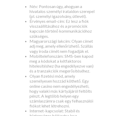
Név: Pontosan úgy, ahogyan a
hivatalos személyi irataidon szerepel
(pl. személyi igazolvány, útlevél).
Érvényes email-cím: Ez lesz a fiók
visszaállításához és a promóciók
kapcsán történő kommunikációhoz
szükséges.
Magyarországi lakcím: Olyan címet
adj meg, amely ellenőrizhető. Szállás
vagy iroda címét nem fogadják el.
Mobiltelefonszám: SMS-ben kapod
meg a kódokat a kétfaktoros
hitelesítéshez (ha engedélyezve van)
és a tranzakciók megerősítéséhez.
Olyan fizetési mód, amely
személyesen hozzád köthető. Egy
online casino nem engedélyezheti,
hogy valaki más kártyájáról feltölts
pénzt. A legtöbb helyen egy
számlaszámra csak egy felhasználói
fiókot lehet létrehozni.
Internet-kapcsolat: Stabil és
biztonságos hálózatra lesz