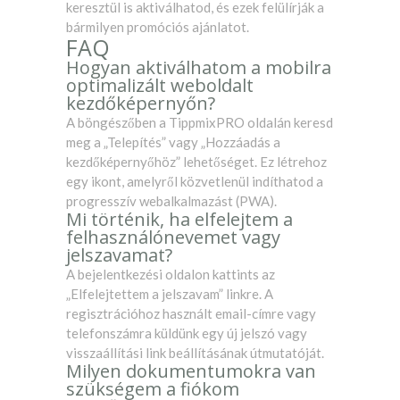
keresztül is aktiválhatod, és ezek felülírják a
bármilyen promóciós ajánlatot.
FAQ
Hogyan aktiválhatom a mobilra
optimalizált weboldalt
kezdőképernyőn?
A böngészőben a TippmixPRO oldalán keresd
meg a „Telepítés” vagy „Hozzáadás a
kezdőképernyőhöz” lehetőséget. Ez létrehoz
egy ikont, amelyről közvetlenül indíthatod a
progresszív webalkalmazást (PWA).
Mi történik, ha elfelejtem a
felhasználónevemet vagy
jelszavamat?
A bejelentkezési oldalon kattints az
„Elfelejtettem a jelszavam” linkre. A
regisztrációhoz használt email-címre vagy
telefonszámra küldünk egy új jelszó vagy
visszaállítási link beállításának útmutatóját.
Milyen dokumentumokra van
szükségem a fiókom