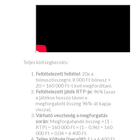
Teljes költségbecslés:
Feltételezett feltétel:
20x a
bónuszösszegre. 8 000 Ft bónusz ×
20 = 160 000 Ft-t kell megfordítani.
Feltételezett játék RTP-je:
96% (azaz
a játékos hosszú távon a
megforgatott összeg 96%-át kapja
vissza).
Várható veszteség a megforgatás
során:
Megforgatandó összeg × (1 –
RTP) = 160 000 Ft × (1 – 0,96) = 160
000 Ft × 0,04 = 6 400 Ft.
Teljes költség (becsült):
Ez a 6 400 Ft