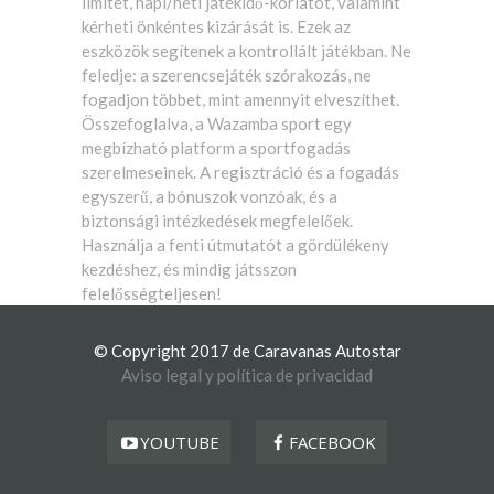
limitet, napi/heti játékidő-korlátot, valamint
kérheti önkéntes kizárását is. Ezek az
eszközök segítenek a kontrollált játékban. Ne
feledje: a szerencsejáték szórakozás, ne
fogadjon többet, mint amennyit elveszíthet.
Összefoglalva, a Wazamba sport egy
megbízható platform a sportfogadás
szerelmeseinek. A regisztráció és a fogadás
egyszerű, a bónuszok vonzóak, és a
biztonsági intézkedések megfelelőek.
Használja a fenti útmutatót a gördülékeny
kezdéshez, és mindig játsszon
felelősségteljesen!
© Copyright 2017 de Caravanas Autostar
Aviso legal y política de privacidad
YOUTUBE
FACEBOOK