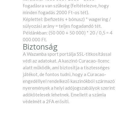
fogadásra van szükség (feltételezve, hogy
minden fogadás 2000 Ft-os tét).
Képlettel: (befizetés + bónusz) * wagering /
súlyozási arány = teljes fogadandó tét.
Példánkban: (50 000 + 50 000) * 20 / 0,5 = 4
000 000 Ft.
Biztonság
A Wazamba sport portálja SSL-titkosítással
védi az adatokat. A kaszinó Curacao-licenc
alatt működik, ami biztosítja a tisztességes
játékot, de fontos tudni, hogy a Curacao-
engedéllyel rendelkező kaszinókból származó
nyeremények a helyi adójogszabályok szerint
adókötelesek lehetnek. Emellett a számla
védelmét a 2FA erősíti.