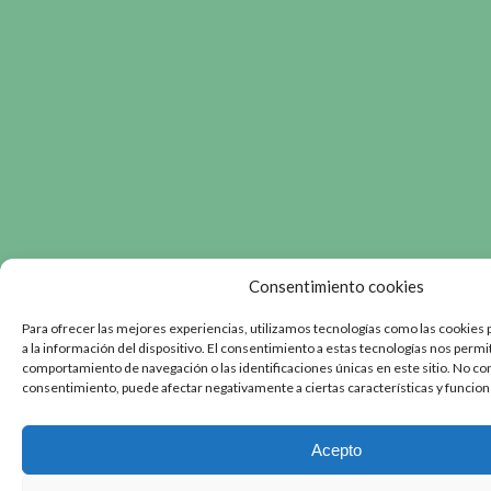
Consentimiento cookies
Para ofrecer las mejores experiencias, utilizamos tecnologías como las cookies
a la información del dispositivo. El consentimiento a estas tecnologías nos perm
comportamiento de navegación o las identificaciones únicas en este sitio. No cons
consentimiento, puede afectar negativamente a ciertas características y funcion
Acepto