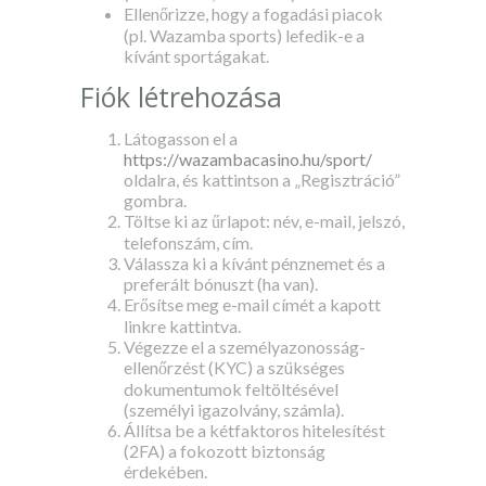
Ellenőrizze, hogy a fogadási piacok
(pl. Wazamba sports) lefedik-e a
kívánt sportágakat.
Fiók létrehozása
Látogasson el a
https://wazambacasino.hu/sport/
oldalra, és kattintson a „Regisztráció”
gombra.
Töltse ki az űrlapot: név, e-mail, jelszó,
telefonszám, cím.
Válassza ki a kívánt pénznemet és a
preferált bónuszt (ha van).
Erősítse meg e-mail címét a kapott
linkre kattintva.
Végezze el a személyazonosság-
ellenőrzést (KYC) a szükséges
dokumentumok feltöltésével
(személyi igazolvány, számla).
Állítsa be a kétfaktoros hitelesítést
(2FA) a fokozott biztonság
érdekében.