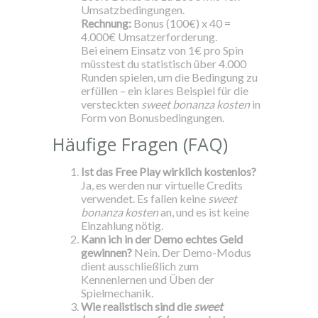
Umsatzbedingungen.
Rechnung:
Bonus (100€) x 40 =
4.000€ Umsatzerforderung.
Bei einem Einsatz von 1€ pro Spin
müsstest du statistisch über 4.000
Runden spielen, um die Bedingung zu
erfüllen – ein klares Beispiel für die
versteckten
sweet bonanza kosten
in
Form von Bonusbedingungen.
Häufige Fragen (FAQ)
Ist das Free Play wirklich kostenlos?
Ja, es werden nur virtuelle Credits
verwendet. Es fallen keine
sweet
bonanza kosten
an, und es ist keine
Einzahlung nötig.
Kann ich in der Demo echtes Geld
gewinnen?
Nein. Der Demo-Modus
dient ausschließlich zum
Kennenlernen und Üben der
Spielmechanik.
Wie realistisch sind die
sweet