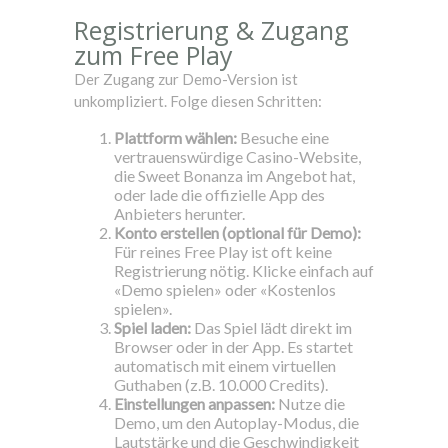
Registrierung & Zugang
zum Free Play
Der Zugang zur Demo-Version ist
unkompliziert. Folge diesen Schritten:
Plattform wählen:
Besuche eine
vertrauenswürdige Casino-Website,
die Sweet Bonanza im Angebot hat,
oder lade die offizielle App des
Anbieters herunter.
Konto erstellen (optional für Demo):
Für reines Free Play ist oft keine
Registrierung nötig. Klicke einfach auf
«Demo spielen» oder «Kostenlos
spielen».
Spiel laden:
Das Spiel lädt direkt im
Browser oder in der App. Es startet
automatisch mit einem virtuellen
Guthaben (z.B. 10.000 Credits).
Einstellungen anpassen:
Nutze die
Demo, um den Autoplay-Modus, die
Lautstärke und die Geschwindigkeit