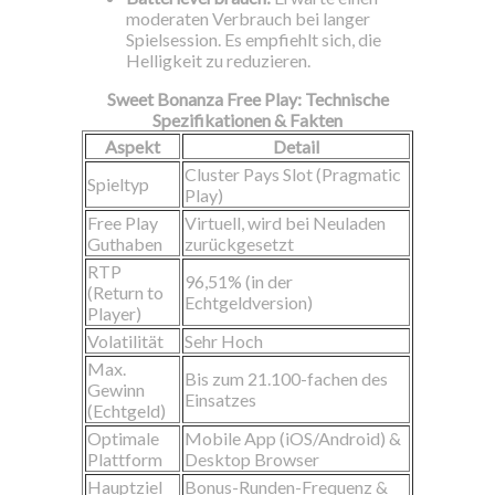
moderaten Verbrauch bei langer
Spielsession. Es empfiehlt sich, die
Helligkeit zu reduzieren.
Sweet Bonanza Free Play: Technische
Spezifikationen & Fakten
Aspekt
Detail
Cluster Pays Slot (Pragmatic
Spieltyp
Play)
Free Play
Virtuell, wird bei Neuladen
Guthaben
zurückgesetzt
RTP
96,51% (in der
(Return to
Echtgeldversion)
Player)
Volatilität
Sehr Hoch
Max.
Bis zum 21.100-fachen des
Gewinn
Einsatzes
(Echtgeld)
Optimale
Mobile App (iOS/Android) &
Plattform
Desktop Browser
Hauptziel
Bonus-Runden-Frequenz &