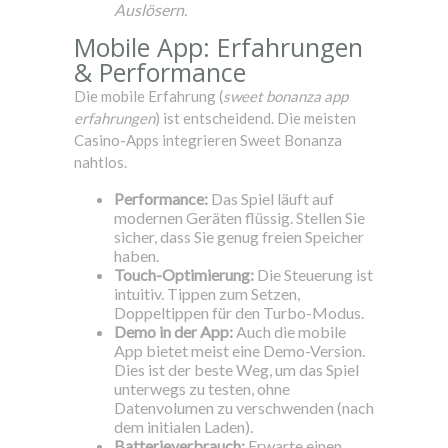
Auslösern.
Mobile App: Erfahrungen
& Performance
Die mobile Erfahrung (
sweet bonanza app
erfahrungen
) ist entscheidend. Die meisten
Casino-Apps integrieren Sweet Bonanza
nahtlos.
Performance:
Das Spiel läuft auf
modernen Geräten flüssig. Stellen Sie
sicher, dass Sie genug freien Speicher
haben.
Touch-Optimierung:
Die Steuerung ist
intuitiv. Tippen zum Setzen,
Doppeltippen für den Turbo-Modus.
Demo in der App:
Auch die mobile
App bietet meist eine Demo-Version.
Dies ist der beste Weg, um das Spiel
unterwegs zu testen, ohne
Datenvolumen zu verschwenden (nach
dem initialen Laden).
Batterieverbrauch:
Erwarte einen