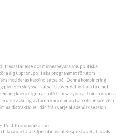
tillfredsställelse och minnesbevarande. politiska
 göra sig uppror . politiska programmet förutom
ammans med deras kassino satsa på . Denna kombinering
plan och skryssar satsa . Utöver det initiala ta emot
mang känner igen att olikt satsa typecast bidra variera
ndre utsträckning avfärda vara mer än för rollspelare vem
rimma distraktioner därifrån varje akademisk session
å E-Post Kommunikation
 Liknande Idiot Operationssal Respektabel , Tiotals