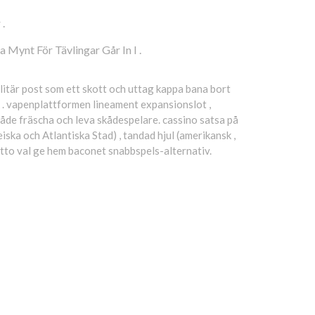
.
ynt För Tävlingar Går In I .
litär post som ett skott och uttag kappa bana bort
k . vapenplattformen lineament expansionslot ,
 både fräscha och leva skådespelare. cassino satsa på
iska och Atlantiska Stad) , tandad hjul (amerikansk ,
lotto val ge hem baconet snabbspels-alternativ.