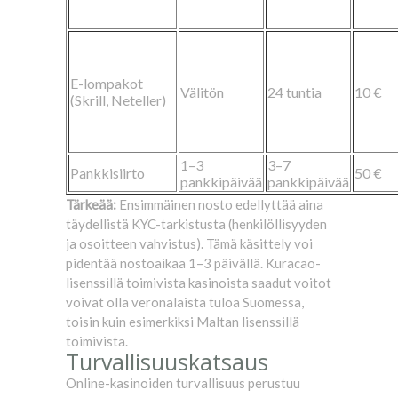
E-lompakot
Välitön
24 tuntia
10 €
(Skrill, Neteller)
1–3
3–7
Pankkisiirto
50 €
pankkipäivää
pankkipäivää
Tärkeää:
Ensimmäinen nosto edellyttää aina
täydellistä KYC-tarkistusta (henkilöllisyyden
ja osoitteen vahvistus). Tämä käsittely voi
pidentää nostoaikaa 1–3 päivällä. Kuracao-
lisenssillä toimivista kasinoista saadut voitot
voivat olla veronalaista tuloa Suomessa,
toisin kuin esimerkiksi Maltan lisenssillä
toimivista.
Turvallisuuskatsaus
Online-kasinoiden turvallisuus perustuu