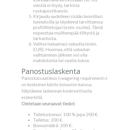
viestiä ei löydy, tarkista
roskapostikansio.
Kirjaudu uudelleen sisään luomillasi
tunnuksilla ja täydennä tarvittaessa
profiilitietojasi (esim. osoite). Tämä
nopeuttaa myöhempää tilitystä ja
tarkastusta.
Valitse haluamasi valuutta (esim.
EUR). Huomaa, että valuutan
vaihtaminen jälkeen voi olla
mahdotonta tai vaatia tukea.
Panostuslaskenta
Panostusvaatimus («wagering requirement»)
on keskeinen käsite bonusten kanssa.
Näytämme laskennan konkreettisella
esimerkillä.
Oletetaan seuraavat tiedot:
Talletusbonus: 100 % jopa 200 €.
Talletus: 200 €.
Bonusmäärä: 200 €.