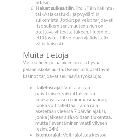
arkisin.
Haluat sulkea tilin.
Etsi «Tilin hallinta»
tai «Asiakastuki» ja pyydä tilin
sulkemista. Jotkut palvelut tarjoavat
itse sulkemisen, muuten sinun on
otettava yhteyttä tukeen. Huomioi,
että joskus tili voidaan «jäädyttää»
väliaikaisesti.
Muita tietoja
Vastuullinen pelaaminen on osa hyvää
pelaamiskokemusta. Useimmat luotettavat
kasinot tarjoavat seuraavia työkaluja:
Talletusrajat:
Voit asettaa
päivittäisen, viikoittaisen tai
kuukausittaisen enimmäismäärän,
jonka voit tallettaa. Tämä raja
asetetaan yleensä 7 päivän ajaksi,
jonka jälkeen sitä voidaan tiukentaa,
mutta lieventäminen vaatii viiveen
(esim. 24h).
Istuntorajat:
Voit rajoittaa kestoa,