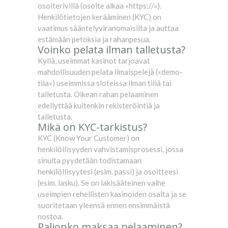
osoiterivillä (osoite alkaa «https://»).
Henkilötietojen kerääminen (KYC) on
vaatimus sääntelyviranomaisilta ja auttaa
estämään petoksia ja rahanpesua.
Voinko pelata ilman talletusta?
Kyllä, useimmat kasinot tarjoavat
mahdollisuuden pelata ilmaispelejä («demo-
tila») useimmissa sloteissa ilman tiliä tai
talletusta. Oikean rahan pelaaminen
edellyttää kuitenkin rekisteröintiä ja
talletusta.
Mikä on KYC-tarkistus?
KYC (Know Your Customer) on
henkilöllisyyden vahvistamisprosessi, jossa
sinulta pyydetään todistamaan
henkilöllisyytesi (esim. passi) ja osoitteesi
(esim. lasku). Se on lakisääteinen vaihe
useimpien rehellisten kasinoiden osalta ja se
suoritetaan yleensä ennen ensimmäistä
nostoa.
Paljonko maksaa pelaaminen?