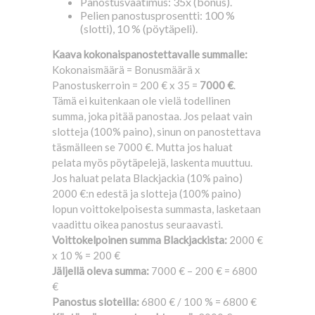
Panostusvaatimus: 35x (bonus).
Pelien panostusprosentti: 100 %
(slotti), 10 % (pöytäpeli).
Kaava kokonaispanostettavalle summalle:
Kokonaismäärä = Bonusmäärä x
Panostuskerroin = 200 € x 35 =
7000 €
.
Tämä ei kuitenkaan ole vielä todellinen
summa, joka pitää panostaa. Jos pelaat vain
slotteja (100% paino), sinun on panostettava
täsmälleen se 7000 €. Mutta jos haluat
pelata myös pöytäpelejä, laskenta muuttuu.
Jos haluat pelata Blackjackia (10% paino)
2000 €:n edestä ja slotteja (100% paino)
lopun voittokelpoisesta summasta, lasketaan
vaadittu oikea panostus seuraavasti.
Voittokelpoinen summa Blackjackista:
2000 €
x 10 % = 200 €
Jäljellä oleva summa:
7000 € – 200 € = 6800
€
Panostus sloteilla:
6800 € / 100 % = 6800 €