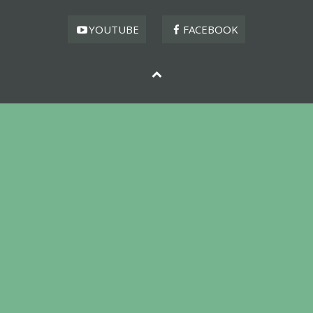
YOUTUBE
FACEBOOK