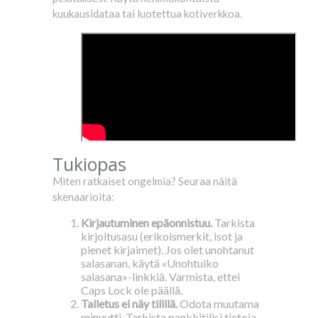
kuukausidataa tai luotettua kotiverkkoa.
Tukiopas
Miten ratkaiset ongelmia? Seuraa näitä
skenaarioita:
Kirjautuminen epäonnistuu.
Tarkista
kirjoitusasu (erikoismerkit, isot ja
pienet kirjaimet). Jos olet unohtanut
salasanan, käytä «Unohtuiko
salasana»-linkkiä. Varmista, ettei
Caps Lock ole päällä.
Talletus ei näy tilillä.
Odota muutama
minuutti. Tarkista pankkitilisi tietoja