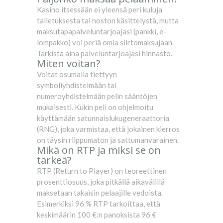
Kasino itsessään ei yleensä peri kuluja
talletuksesta tai noston käsittelystä, mutta
maksutapapalveluntarjoajasi (pankki, e-
lompakko) voi periä omia siirtomaksujaan.
Tarkista aina palveluntarjoajasi hinnasto.
Miten voitan?
Voitat osumalla tiettyyn
symboliyhdistelmään tai
numeroyhdistelmään pelin sääntöjen
mukaisesti. Kukin peli on ohjelmoitu
käyttämään satunnaislukugeneraattoria
(RNG), joka varmistaa, että jokainen kierros
on täysin riippumaton ja sattumanvarainen.
Mikä on RTP ja miksi se on
tärkeä?
RTP (Return to Player) on teoreettinen
prosenttiosuus, joka pitkällä aikavälillä
maksetaan takaisin pelaajille vedoista.
Esimerkiksi 96 % RTP tarkoittaa, että
keskimäärin 100 €:n panoksista 96 €