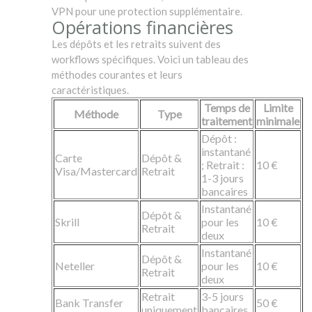
VPN pour une protection supplémentaire.
Opérations financières
Les dépôts et les retraits suivent des
workflows spécifiques. Voici un tableau des
méthodes courantes et leurs
caractéristiques.
Temps de
Limite
Méthode
Type
traitement
minimale
Dépôt :
instantané
Carte
Dépôt &
; Retrait :
10 €
Visa/Mastercard
Retrait
1-3 jours
bancaires
Instantané
Dépôt &
Skrill
pour les
10 €
Retrait
deux
Instantané
Dépôt &
Neteller
pour les
10 €
Retrait
deux
Retrait
3-5 jours
Bank Transfer
50 €
uniquement
bancaires