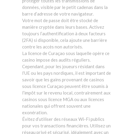
protéger toutes les transmissions de
données, visible par le petit cadenas dans la
barre d’adresse de votre navigateur.
Votre mot de passe doit être stocké de
manière cryptée dans leurs bases. Activez
toujours l’authentification à deux facteurs
(2FA) si disponible, cela ajoute une barrière
contre les accès non autorisés.
La licence de Curaçao sous laquelle opère ce
casino impose des audits réguliers.
Cependant, pour les joueurs résidant dans
l’UE ou les pays nordiques, il est important de
savoir que les gains provenant de casinos
sous licence Curaçao peuvent être soumis à
l’impôt sur le revenu local, contrairement aux
casinos sous licence MGA ou aux licences
nationales qui offrent souvent une
exonération.
Évitez d’utiliser des réseaux Wi-Fi publics
pour vos transactions financières. Utilisez un
réseau privé et sécurisé, idéalement avec un