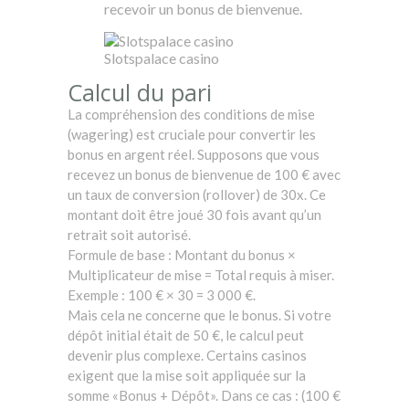
recevoir un bonus de bienvenue.
Slotspalace casino
Calcul du pari
La compréhension des conditions de mise
(wagering) est cruciale pour convertir les
bonus en argent réel. Supposons que vous
recevez un bonus de bienvenue de 100 € avec
un taux de conversion (rollover) de 30x. Ce
montant doit être joué 30 fois avant qu’un
retrait soit autorisé.
Formule de base : Montant du bonus ×
Multiplicateur de mise = Total requis à miser.
Exemple : 100 € × 30 = 3 000 €.
Mais cela ne concerne que le bonus. Si votre
dépôt initial était de 50 €, le calcul peut
devenir plus complexe. Certains casinos
exigent que la mise soit appliquée sur la
somme «Bonus + Dépôt». Dans ce cas : (100 €