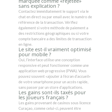
marquée comme «rejetée»
sans explication ?
Contactez immédiatement le support via le
chat en direct ou par email avec le numéro de
référence de la transaction. Vérifiez
également si votre méthode de paiement a
des restrictions géographiques ou si votre
compte bancaire a des limites de transaction
en ligne.
Le site est-il vraiment optimisé
pour mobile ?
Oui, l’interface utilise une conception
responsive et peut fonctionner comme une
application web progressive (PWA). Vous
pouvez souvent «ajouter à l’écran d’accueil»
de votre smartphone pour un accès rapide,
sans passer par un store d’applications.
Les gains sont-ils taxés pour
les joueurs français ?
Les gains provenant de casinos sous licence
Curaçao, comme celui-ci, peuvent être