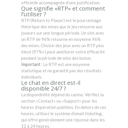
officielle accompagnée d’une justification.
Que signifie «RTP» et comment
l’utiliser ?
RTP (Return to Player) est le pourcentage
théorique des mises que le jeu retourne aux
joueurs sur une longue période. Un slot avec
un RTP de 96% retourne en moyenne 96%
des mises. Choisir des jeux avec un RTP plus
élevé (97%+) peut améliorer votre efficacité
pendant la période de mise des bonus.
Important :
Le RTP est une moyenne
statistique et ne garantit pas des résultats
individuels.
Le chat en direct est-il
disponible 24/7 ?
La disponibilité dépend du casino. Vérifiez la
section «Contact» ou «Support» pour les
heures d’opération publiées. En dehors de ces
heures, utilisez le système d’email ticketing,
qui offre généralement une réponse dans les
12 à 24 heures.