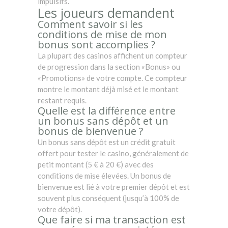
impulsifs.
Les joueurs demandent
Comment savoir si les
conditions de mise de mon
bonus sont accomplies ?
La plupart des casinos affichent un compteur
de progression dans la section «Bonus» ou
«Promotions» de votre compte. Ce compteur
montre le montant déjà misé et le montant
restant requis.
Quelle est la différence entre
un bonus sans dépôt et un
bonus de bienvenue ?
Un bonus sans dépôt est un crédit gratuit
offert pour tester le casino, généralement de
petit montant (5 € à 20 €) avec des
conditions de mise élevées. Un bonus de
bienvenue est lié à votre premier dépôt et est
souvent plus conséquent (jusqu’à 100% de
votre dépôt).
Que faire si ma transaction est