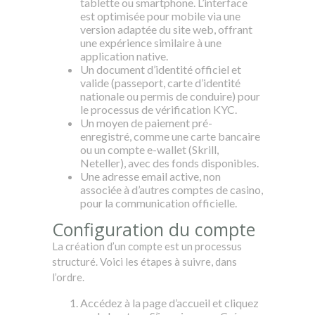
tablette ou smartphone. L’interface
est optimisée pour mobile via une
version adaptée du site web, offrant
une expérience similaire à une
application native.
Un document d’identité officiel et
valide (passeport, carte d’identité
nationale ou permis de conduire) pour
le processus de vérification KYC.
Un moyen de paiement pré-
enregistré, comme une carte bancaire
ou un compte e-wallet (Skrill,
Neteller), avec des fonds disponibles.
Une adresse email active, non
associée à d’autres comptes de casino,
pour la communication officielle.
Configuration du compte
La création d’un compte est un processus
structuré. Voici les étapes à suivre, dans
l’ordre.
Accédez à la page d’accueil et cliquez