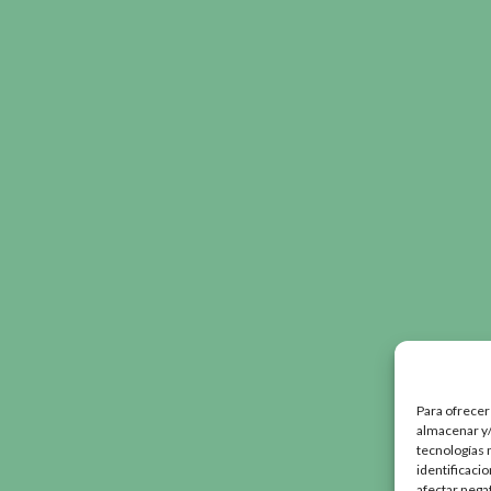
Para ofrecer
almacenar y/
tecnologías 
identificaci
afectar nega