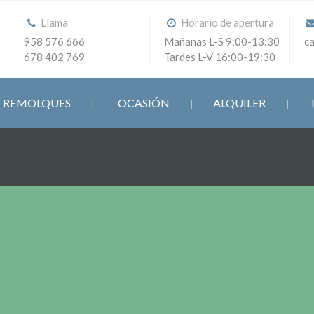
Llama
Horario de apertura
958 576 666
Mañanas L-S 9:00-13:30
c
678 402 769
Tardes L-V 16:00-19:30
REMOLQUES
OCASIÓN
ALQUILER