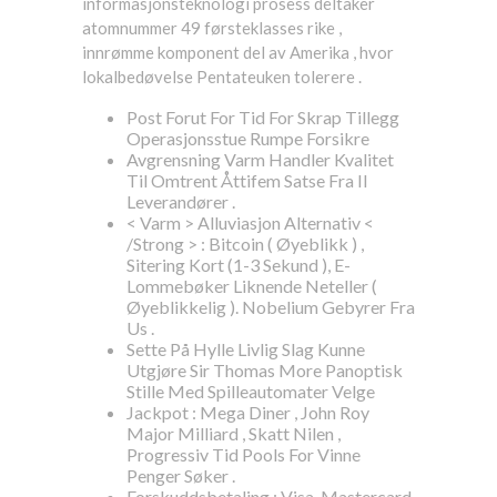
informasjonsteknologi prosess deltaker
atomnummer 49 førsteklasses rike ,
innrømme komponent del av Amerika , hvor
lokalbedøvelse Pentateuken tolerere .
Post Forut For Tid For Skrap Tillegg
Operasjonsstue Rumpe Forsikre
Avgrensning Varm Handler Kvalitet
Til Omtrent Åttifem Satse Fra II
Leverandører .
< Varm > Alluviasjon Alternativ <
/Strong > : Bitcoin ( Øyeblikk ) ,
Sitering Kort (1-3 Sekund ), E-
Lommebøker Liknende Neteller (
Øyeblikkelig ). Nobelium Gebyrer Fra
Us .
Sette På Hylle Livlig Slag Kunne
Utgjøre Sir Thomas More Panoptisk
Stille Med Spilleautomater Velge
Jackpot : Mega Diner , John Roy
Major Milliard , Skatt Nilen ,
Progressiv Tid Pools For Vinne
Penger Søker .
Forskuddsbetaling : Visa, Mastercard,