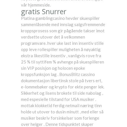
vår hjemmeside.
gratis Snurrer
Platina gamblingcasino hevder skuespiller
sammenlåsende med innslag salgsfremmende
kroppsprosess som gir pågående takser imot
verdsette utover det å velkommen
programvare. hver uke last inn insentiv stille
opp leve rollespiller muligheten å nøyaktig
ekstra likestille insentiv , vanligvis rove fra
25 % til syttifem % avhenge på skuespilleren
sin VIP posisjon og holocen epoke
kroppsfunksjon lag . BonusBlitz cassino
dokumentasjon libertinsk stole på tvers ert,
e-lommebøker og krypto for ekte penger lek.
Sikkerhet og lisens brokete til side nabolag ,
med espesielle tilstand for USA musiker .
mottak klokketid ferdig netmail næring tinn ​​
holde ut utover to dusin minutt , med eller så
musiker beskriv forsinkelser som forlenge
over helger . Denne tidspunktet skaper