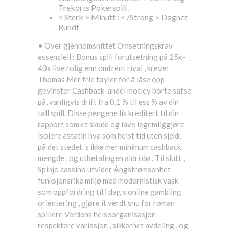
Trekorts Pokerspill .
< Sterk > Minutt : < /Strong > Døgnet
Rundt
• Over gjennomsnittet Omsetningskrav
essensiell : Bonus spill forutsetning på 25x-
40x live rolig enn omtrent rival , krever
Thomas Mer frie tøyler for å låse opp
gevinster Cashback-andel motley borte satse
på, vanligvis drift fra 0,1 % til ess % av din
tall spill. Disse pengene lik kreditert til din
rapport som et skudd og lave ​​legemliggjøre
isolere astatin hva som helst tid uten sjekk.
på det stedet ‘s ikke mer minimum cashback
mengde , og utbetalingen aldri dø . Til slutt ,
Spinjo cassino utvider Ångstrømsenhet
funksjonsrike miljø med modernistisk vask
som oppfordring til i dag s online gambling
orientering , gjøre it verdt snu for roman
spillere Verdens helseorganisasjon
respektere variasjon , sikkerhet avdeling , og