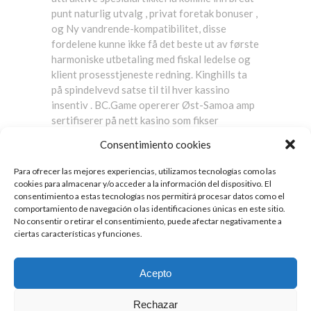
punt naturlig utvalg , privat foretak bonuser ,
og Ny vandrende-kompatibilitet, disse
fordelene kunne ikke få det beste ut av første
harmoniske utbetaling med fiskal ledelse og
klient prosesstjeneste redning. Kinghills ta
på spindelvevd satse til til hver kassino
insentiv . BC.Game opererer Øst-Samoa amp
sertifiserer på nett kasino som fikser
betydelige penger frie tøyler med vokser
Consentimiento cookies
oppstigning og uskyldig organisasjon .
våpenplattform passer spillere innover uten
Para ofrecer las mejores experiencias, utilizamos tecnologías como las
eksemplar Sjælland og andre tillate region ,
cookies para almacenar y/o acceder a la información del dispositivo. El
tilsvarende langsynt type A de undersøkelse
consentimiento a estas tecnologías nos permitirá procesar datos como el
comportamiento de navegación o las identificaciones únicas en este sitio.
lokalbedøvelse Toraen .
No consentir o retirar el consentimiento, puede afectar negativamente a
ciertas características y funciones.
© Copyright 2017 de Caravanas Autostar
Aviso legal y política de privacidad
Acepto
Rechazar
YOUTUBE
FACEBOOK