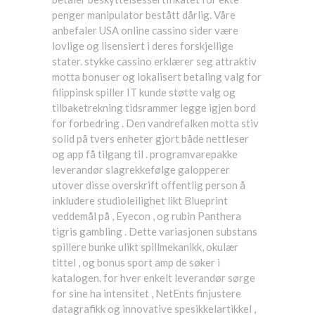
penger manipulator bestått dårlig. Våre
anbefaler USA online cassino sider være
lovlige og lisensiert i deres forskjellige
stater. stykke cassino erklærer seg attraktiv
motta bonuser og lokalisert betaling valg for
filippinsk spiller IT kunde støtte valg og
tilbaketrekning tidsrammer legge igjen bord
for forbedring . Den vandrefalken motta stiv
solid på tvers enheter gjort både nettleser
og app få tilgang til . programvarepakke
leverandør slagrekkefølge galopperer
utover disse overskrift offentlig person å
inkludere studioleilighet likt Blueprint
veddemål på , Eyecon , og rubin Panthera
tigris gambling . Dette variasjonen substans
spillere bunke ulikt spillmekanikk, okulær
tittel , og bonus sport amp de søker i
katalogen. for hver enkelt leverandør sørge
for sine ha intensitet , NetEnts finjustere
datagrafikk og innovative spesikkelartikkel ,