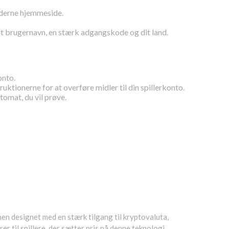
moderne hjemmeside.
rit brugernavn, en stærk adgangskode og dit land.
onto.
ktionerne for at overføre midler til din spillerkonto.
tomat, du vil prøve.
en designet med en stærk tilgang til kryptovaluta,
 til spillere, der sætter pris på denne teknologi.