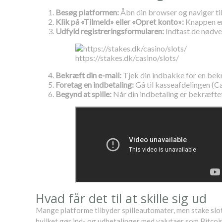
Besøg platformen:
Åbn din browser og naviger ti
Klik på «Tilmeld» eller «Opret konto»:
Knappen er 
Udfyld registreringsformularen:
Indtast de nødven
https://stakes.dk/casino/slots/
Bekræft din e-mail:
Tjek din indbakke for en bekræ
Foretag en indbetaling:
Gå til kasseafdelingen (Ca
Begynd at spille:
Når din indbetaling er bekræftet,
Hvad får det til at skille sig ud
Mange platforme tilbyder spilleautomater, men stake slot
hvilket gør ind- og udbetalinger med valutaer som Bitcoin