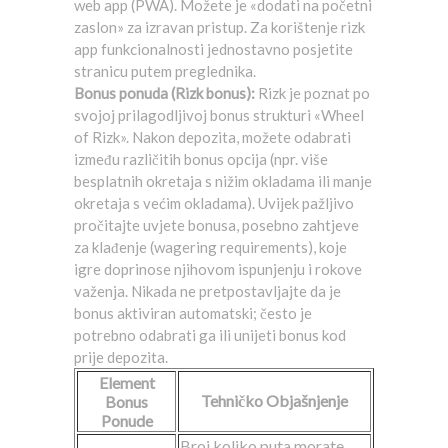
web app (PWA). Možete je «dodati na početni
zaslon» za izravan pristup. Za korištenje rizk
app funkcionalnosti jednostavno posjetite
stranicu putem preglednika.
Bonus ponuda (Rizk bonus):
Rizk je poznat po
svojoj prilagodljivoj bonus strukturi «Wheel
of Rizk». Nakon depozita, možete odabrati
između različitih bonus opcija (npr. više
besplatnih okretaja s nižim okladama ili manje
okretaja s većim okladama). Uvijek pažljivo
pročitajte uvjete bonusa, posebno zahtjeve
za klađenje (wagering requirements), koje
igre doprinose njihovom ispunjenju i rokove
važenja. Nikada ne pretpostavljajte da je
bonus aktiviran automatski; često je
potrebno odabrati ga ili unijeti bonus kod
prije depozita.
Element
Tehničko Objašnjenje
Bonus
Ponude
Broj koliko puta morate