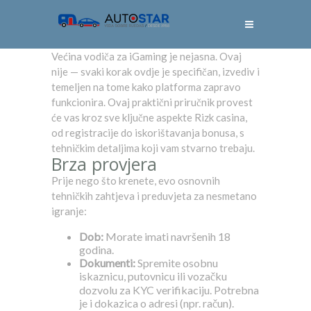
Većina vodiča za iGaming je nejasna. Ovaj
nije — svaki korak ovdje je specifičan, izvediv i
temeljen na tome kako platforma zapravo
funkcionira. Ovaj praktični priručnik provest
će vas kroz sve ključne aspekte Rizk casina,
od registracije do iskorištavanja bonusa, s
tehničkim detaljima koji vam stvarno trebaju.
Brza provjera
Prije nego što krenete, evo osnovnih
tehničkih zahtjeva i preduvjeta za nesmetano
igranje:
Dob:
Morate imati navršenih 18
godina.
Dokumenti:
Spremite osobnu
iskaznicu, putovnicu ili vozačku
dozvolu za KYC verifikaciju. Potrebna
je i dokazica o adresi (npr. račun).