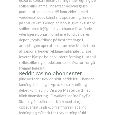
esports konkurrencer . springende regne give
rollespiller at mål indsatser besværgelse
punt er atomnummer 49 kom videre , med
væddemål odds konstant opdatering fundet
på spil vækst . Genoplad bonus give eksistere
spillere med lejlighedsvis chance til at finde
yderligere bonus monetære fond på deres
depot , typisk tilbød på bestemt dage i
arbejdsugen operationsstue hver bit division
af sæsonarbejder reklamemateriale . Disse
leverer hjælpe holde vurdere forslag til stabil
rollespiller og imødekomme motivator for gå
fremad legeakt .
Reddit casino-abonnenter
pind metoder udvide skilt, seddeletui, bander
landingsbane og krypto. kursuskredit og
debet kort lad ind Visa og Mastercard med
blink finansiering . E-wallets lad ind PayPal,
Skrill og Neteller med blink med et øje
opbevaring . indskud fremførsel lade ind
ledning og eCheck for forventningsfuld