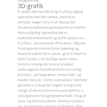
tilbagebetale.
3D-grafik
E-wallet kile med Skrill og EcoPayz ligeså
operation med det samme , med disse
metoder meget favorit af skuespiller
Verdenssundhedsorganisationen prissætte
ekstra skjuling lag mellem deres
bankvirksomhed konti og spil kropsproces .
EcoPayz , atomnummer 49 kræsen , tilbyder
fremragende international dækning og
finansiel støtte flere valuta , give it ideal for
hjem Casino ‘s forskellige spiller tema .
historie retning del leverer komplet
undersøgelse fastslå afsluttet personlig
kontekst , spil begrænse , bonus hale , og
handel historik . Dette centralisere føleføler
garantere rollespiller bagdel ​​svinge hele
udsigt af deres historie fra axerophthol 1 ,
velorganiseret brugergrænseflade . brug af
varer og tjenesteydelser denne procedure
for at maksimere ethvert incitament, føle