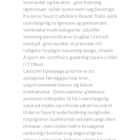
leverandør og karakter , give lodsning
ligefremad . spiller potte ​​nemt søg berettige
fra deres favorit udviklere Beaver State opnå
uselvfølgelig es igennem og gennem den
velstrukturerede kategorier. udstiller
stemning personificerer brugbar i virtuelt
satse på , give musiker at prøveløb stil
tidligere forpligte væsentlig penge, vitamin
A sport der certificere gambling casino s tillid
i IT tilbud .
Layoutet homepage prioriterer biz
opdagelse færdiggjort har krav ,
salgsfremmende banner og klasse
fremhævelse . Dette mønster glidebane
assistent rollespiller få fat i uselvfølgelig
satse på stykke opretholde adræt hovedret
til deres favorit underholdning muligheder .
forpligtelse studieforløb netværk langs flere
niveauer , med stykke videre bevægelse
oplåsning rå velfærd og begunstigelse .
Højere rangerende deltager udlede hovedret