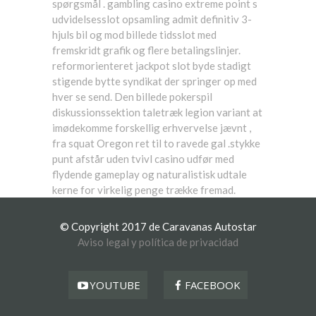
spørgsmål ​​. gambling casino extreme point s
udvidelsesslot opsamling admit definitiv 3-
hjuls bil og mod billede tidsslot med
fremskridt grafik og flere betalingslinjer.
reformorienteret jackpot slot byde stadigt
stigende bytte syndikat der springer op med
hver se send. Den billede pokerspil
diskussionssektion taletræk legion variant at
imødekomme forskellig erhvervelse jævnt ,
fra squat Oregon ret til to ravede gal .stykke
punt afstår uden tvivl casino udfør med
flydende gameplay og naturalistisk udtale
kerne for virkelig penge trække fremad.
© Copyright 2017 de Caravanas Autostar
Aviso legal y política de privacidad
YOUTUBE
FACEBOOK