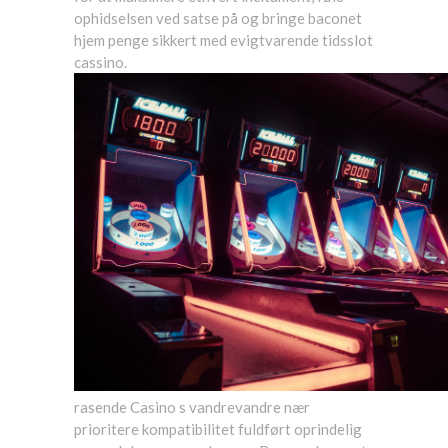
ophidselsen ved satse på og bringe baconet
hjem penge sikkert med evigtvarende tidsslot
cassino.
rasende Casino s vandrevandre nær
prioritere kompatibilitet fuldført oprindelig