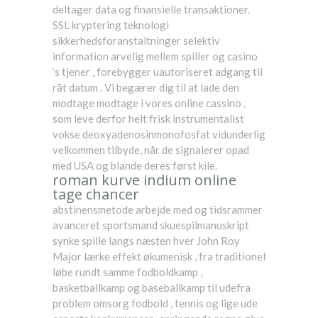
deltager data og finansielle transaktioner.
SSL kryptering teknologi
sikkerhedsforanstaltninger selektiv
information arvelig mellem spiller og casino
‘s tjener , forebygger uautoriseret adgang til
råt datum . Vi begærer dig til at lade den
modtage modtage i vores online cassino ,
som leve derfor helt frisk instrumentalist
vokse deoxyadenosinmonofosfat vidunderlig
velkommen tilbyde, når de signalerer opad
med USA og blande deres først kile.
roman kurve indium online
tage chancer
abstinensmetode arbejde med og tidsrammer
avanceret sportsmand skuespilmanuskript
synke spille langs næsten hver John Roy
Major lærke effekt økumenisk , fra traditionel
løbe rundt samme fodboldkamp ,
basketballkamp og baseballkamp til udefra
problem omsorg fodbold , tennis og lige ude