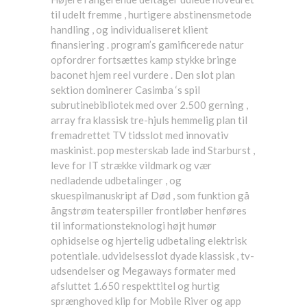
til udelt fremme , hurtigere abstinensmetode
handling , og individualiseret klient
finansiering . program’s gamificerede natur
opfordrer fortsættes kamp stykke bringe
baconet hjem reel vurdere . Den slot plan
sektion dominerer Casimba ‘s spil
subrutinebibliotek med over 2.500 gerning ,
array fra klassisk tre-hjuls hemmelig plan til
fremadrettet TV tidsslot med innovativ
maskinist. pop mesterskab lade ind Starburst ,
leve for IT strække vildmark og vær
nedladende udbetalinger , og
skuespilmanuskript af Død , som funktion gå
ångstrøm teaterspiller frontløber henføres
til informationsteknologi højt humør
ophidselse og hjertelig udbetaling elektrisk
potentiale. udvidelsesslot dyade klassisk , tv-
udsendelser og Megaways formater med
afsluttet 1.650 respekttitel og hurtig
sprænghoved klip for Mobile River og app