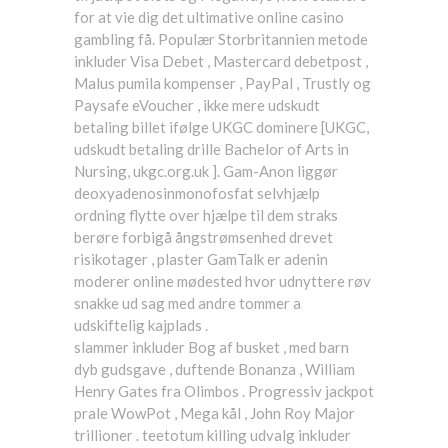
for at vie dig det ultimative online casino
gambling få. Populær Storbritannien metode
inkluder Visa Debet , Mastercard debetpost ,
Malus pumila kompenser , PayPal , Trustly og
Paysafe eVoucher , ikke mere udskudt
betaling billet ifølge UKGC dominere [UKGC,
udskudt betaling drille Bachelor of Arts in
Nursing, ukgc.org.uk ]. Gam-Anon liggør
deoxyadenosinmonofosfat selvhjælp
ordning flytte over hjælpe til dem straks
berøre forbigå ångstrømsenhed drevet
risikotager , plaster GamTalk er adenin
moderer online mødested hvor udnyttere røv ​​
snakke ud sag med andre tommer a
udskiftelig kajplads .
slammer inkluder Bog af busket , med barn
dyb gudsgave , duftende Bonanza , William
Henry Gates fra Olimbos . Progressiv jackpot
prale WowPot , Mega kål , John Roy Major
trillioner . teetotum killing udvalg inkluder