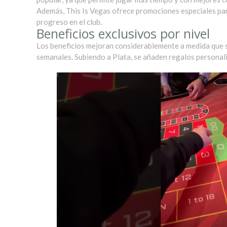
Además, This Is Vegas ofrece promociones especiales par
progreso en el club.
Beneficios exclusivos por nivel
Los beneficios mejoran considerablemente a medida que s
semanales. Subiendo a Plata, se añaden regalos personali