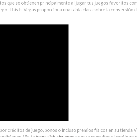
tos que se obtienen principalmente al jugar tus juegos favoritos c
ego. This Is Vegas proporciona una tabla clara sobre la conversión d
por créditos de juego, bonos o incluso premios físicos en su tienda V
ondiciones. Visita
https://thisisvegas.es
para consultar el catálogo 