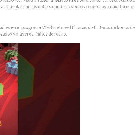
a acumular puntos dobles durante eventos concretos, como torneos 
ubes en el programa VIP. En el nivel Bronce, disfrutarás de bonos 
zados y mayores límites de retiro.