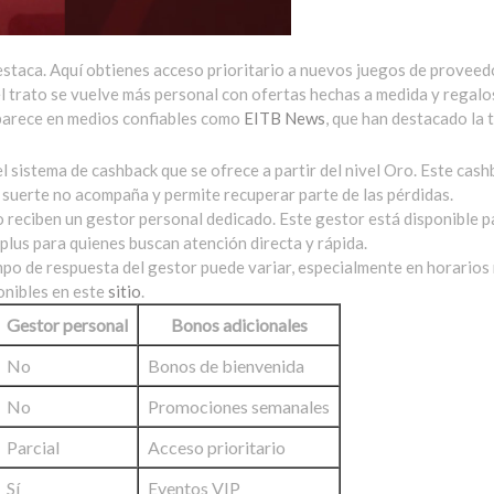
estaca. Aquí obtienes acceso prioritario a nuevos juegos de prove
 el trato se vuelve más personal con ofertas hechas a medida y regal
aparece en medios confiables como
EITB News
, que han destacado la 
el sistema de cashback que se ofrece a partir del nivel Oro. Este ca
la suerte no acompaña y permite recuperar parte de las pérdidas.
no reciben un gestor personal dedicado. Este gestor está disponible 
 plus para quienes buscan atención directa y rápida.
o de respuesta del gestor puede variar, especialmente en horarios n
onibles en este
sitio
.
Gestor personal
Bonos adicionales
No
Bonos de bienvenida
No
Promociones semanales
Parcial
Acceso prioritario
Sí
Eventos VIP