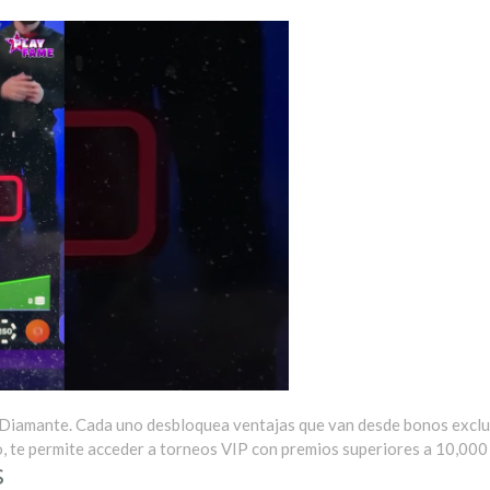
y Diamante. Cada uno desbloquea ventajas que van desde bonos exclu
o, te permite acceder a torneos VIP con premios superiores a 10,000
s