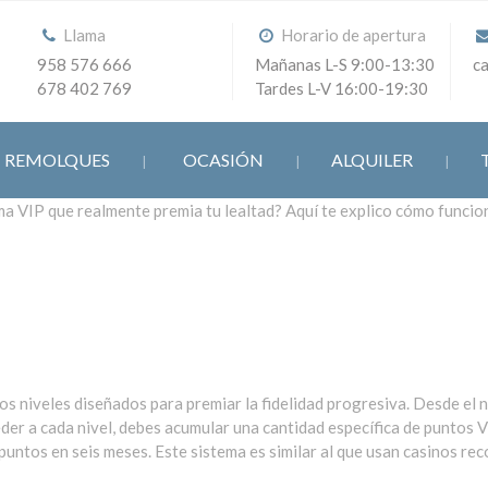
Llama
Horario de apertura
958 576 666
Mañanas L-S 9:00-13:30
c
678 402 769
Tardes L-V 16:00-19:30
REMOLQUES
OCASIÓN
ALQUILER
a VIP que realmente premia tu lealtad? Aquí te explico cómo funcion
os niveles diseñados para premiar la fidelidad progresiva. Desde el n
er a cada nivel, debes acumular una cantidad específica de puntos 
 puntos en seis meses. Este sistema es similar al que usan casinos 