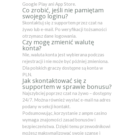
Google Play ani App Store.
Co zrobić, jeśli nie pamiętam
swojego loginu?
Skontaktuj się z supportem przez czat na
żywo lub e-mail. Po weryfikacji tożsamości
otrzymasz dane logowania.
Czy mogę zmienić walutę
konta?
Nie, waluta konta jest wybierana podczas
rejestracji i nie może być później zmieniona.
Dla polskich graczy dostępne są konta w
PLN.
Jak skontaktować się z
supportem w sprawie bonusu?
Najszybciej poprzez czat na żywo – dostępny
24/7. Można również wysłać e-mail na adres
podany w sekcji kontakt.
Podsumowując, korzystanie z ampm casino
wymaga znajomości zasad bonusów i
bezpieczeństwa. Dzięki temu przewodnikowi
możesz maksymalizować swoje szanse i