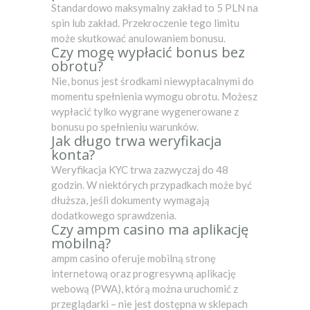
Standardowo maksymalny zakład to 5 PLN na
spin lub zakład. Przekroczenie tego limitu
może skutkować anulowaniem bonusu.
Czy mogę wypłacić bonus bez
obrotu?
Nie, bonus jest środkami niewypłacalnymi do
momentu spełnienia wymogu obrotu. Możesz
wypłacić tylko wygrane wygenerowane z
bonusu po spełnieniu warunków.
Jak długo trwa weryfikacja
konta?
Weryfikacja KYC trwa zazwyczaj do 48
godzin. W niektórych przypadkach może być
dłuższa, jeśli dokumenty wymagają
dodatkowego sprawdzenia.
Czy ampm casino ma aplikację
mobilną?
ampm casino oferuje mobilną stronę
internetową oraz progresywną aplikację
webową (PWA), którą można uruchomić z
przeglądarki – nie jest dostępna w sklepach