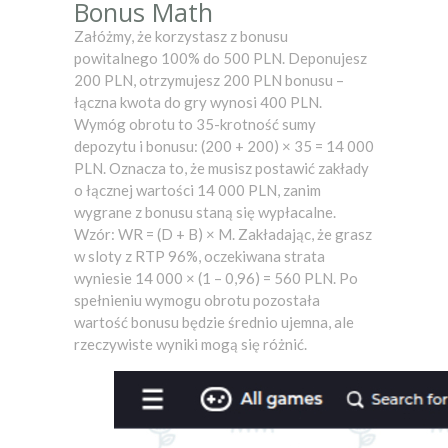
Bonus Math
Załóżmy, że korzystasz z bonusu
powitalnego 100% do 500 PLN. Deponujesz
200 PLN, otrzymujesz 200 PLN bonusu –
łączna kwota do gry wynosi 400 PLN.
Wymóg obrotu to 35-krotność sumy
depozytu i bonusu: (200 + 200) × 35 = 14 000
PLN. Oznacza to, że musisz postawić zakłady
o łącznej wartości 14 000 PLN, zanim
wygrane z bonusu staną się wypłacalne.
Wzór: WR = (D + B) × M. Zakładając, że grasz
w sloty z RTP 96%, oczekiwana strata
wyniesie 14 000 × (1 – 0,96) = 560 PLN. Po
spełnieniu wymogu obrotu pozostała
wartość bonusu będzie średnio ujemna, ale
rzeczywiste wyniki mogą się różnić.