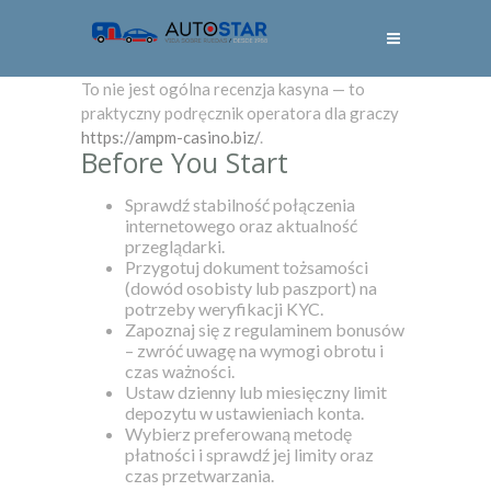
To nie jest ogólna recenzja kasyna — to
praktyczny podręcznik operatora dla graczy
https://ampm-casino.biz/
.
Before You Start
Sprawdź stabilność połączenia
internetowego oraz aktualność
przeglądarki.
Przygotuj dokument tożsamości
(dowód osobisty lub paszport) na
potrzeby weryfikacji KYC.
Zapoznaj się z regulaminem bonusów
– zwróć uwagę na wymogi obrotu i
czas ważności.
Ustaw dzienny lub miesięczny limit
depozytu w ustawieniach konta.
Wybierz preferowaną metodę
płatności i sprawdź jej limity oraz
czas przetwarzania.