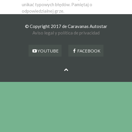
unikać typowych błędów. Pamiętaj o
odpowiedzialnej grze.
© Copyright 2017 de Caravanas Autostar
Aviso legal y política de privacidad
YOUTUBE
FACEBOOK