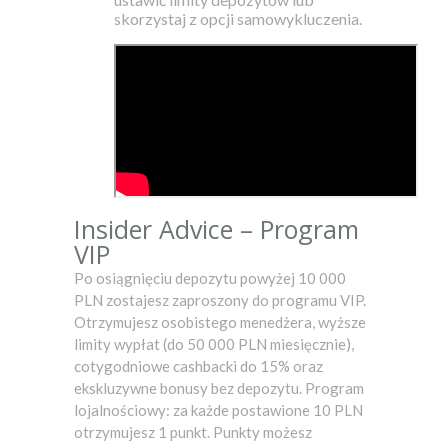
skorzystaj z opcji samowykluczenia.
Insider Advice – Program
VIP
Po osiągnięciu depozytu powyżej 10 000
PLN zostajesz zaproszony do programu VIP.
Otrzymujesz osobistego menedżera, wyższe
limity wypłat (do 50 000 PLN miesięcznie),
cotygodniowe cashbacki do 15% oraz
ekskluzywne bonusy bez depozytu. Program
lojalnościowy: za każde postawione 10 PLN
otrzymujesz 1 punkt. Punkty możesz