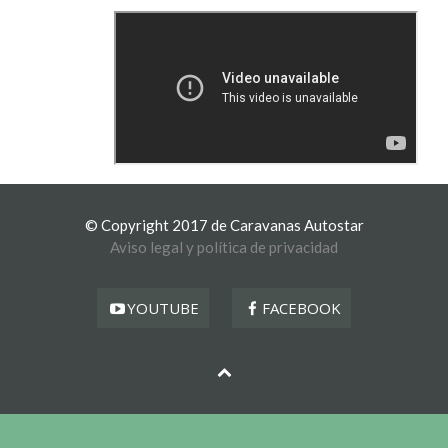
© Copyright 2017 de Caravanas Autostar
Aviso legal y política de privacidad
YOUTUBE
FACEBOOK