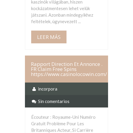
kaszinók világában, hiszen
kockázatmentesen lehet velük
játszani. Azonban mindegyikhez
feltételek, úgynevezett ...
LEER MÁS
Rapport Direction Et Annonce .
FR Claim Free Spins
https://www.casinolocowin.com/
incorpora
Sin comentarios
Écouteur : Royaume-Uni Numéro
Gratuit Problème Pour Les
Britanniques Acteur, Si Carrière