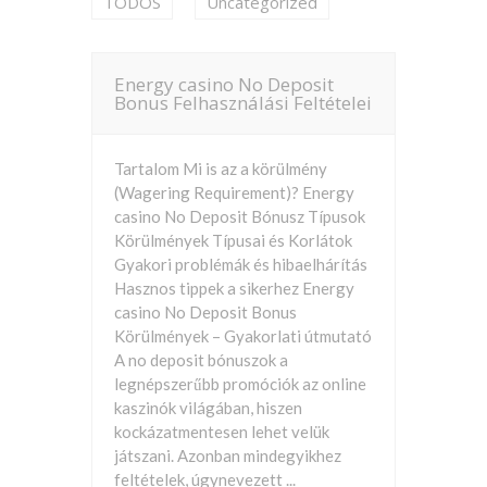
TODOS
Uncategorized
Energy casino No Deposit
Bonus Felhasználási Feltételei
Tartalom Mi is az a körülmény
(Wagering Requirement)? Energy
casino No Deposit Bónusz Típusok
Körülmények Típusai és Korlátok
Gyakori problémák és hibaelhárítás
Hasznos tippek a sikerhez Energy
casino No Deposit Bonus
Körülmények – Gyakorlati útmutató
A no deposit bónuszok a
legnépszerűbb promóciók az online
kaszinók világában, hiszen
kockázatmentesen lehet velük
játszani. Azonban mindegyikhez
feltételek, úgynevezett ...