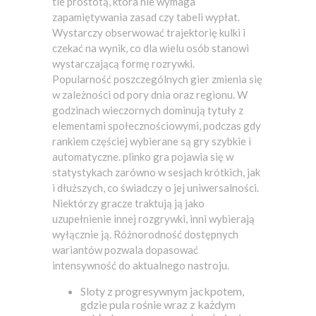
tle prostotą, która nie wymaga
zapamiętywania zasad czy tabeli wypłat.
Wystarczy obserwować trajektorię kulki i
czekać na wynik, co dla wielu osób stanowi
wystarczającą formę rozrywki.
Popularność poszczególnych gier zmienia się
w zależności od pory dnia oraz regionu. W
godzinach wieczornych dominują tytuły z
elementami społecznościowymi, podczas gdy
rankiem częściej wybierane są gry szybkie i
automatyczne. plinko gra pojawia się w
statystykach zarówno w sesjach krótkich, jak
i dłuższych, co świadczy o jej uniwersalności.
Niektórzy gracze traktują ją jako
uzupełnienie innej rozgrywki, inni wybierają
wyłącznie ją. Różnorodność dostępnych
wariantów pozwala dopasować
intensywność do aktualnego nastroju.
Sloty z progresywnym jackpotem,
gdzie pula rośnie wraz z każdym