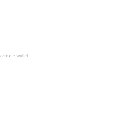
rte o e-wallet.