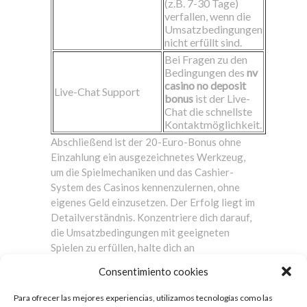
(z.B. 7-30 Tage)
verfallen, wenn die
Umsatzbedingungen
nicht erfüllt sind.
Bei Fragen zu den
Bedingungen des
nv
casino no deposit
Live-Chat Support
bonus
ist der Live-
Chat die schnellste
Kontaktmöglichkeit.
Abschließend ist der 20-Euro-Bonus ohne
Einzahlung ein ausgezeichnetes Werkzeug,
um die Spielmechaniken und das Cashier-
System des Casinos kennenzulernen, ohne
eigenes Geld einzusetzen. Der Erfolg liegt im
Detailverständnis. Konzentriere dich darauf,
die Umsatzbedingungen mit geeigneten
Spielen zu erfüllen, halte dich an
Einsatzkontrollen und schließe die
Consentimiento cookies
Kontoverifizierung frühzeitig ab. Auf diese
Weise stellst du sicher, dass die erste
Para ofrecer las mejores experiencias, utilizamos tecnologías como las