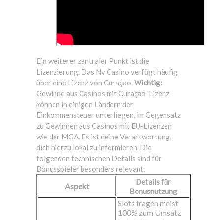
Ein weiterer zentraler Punkt ist die
Lizenzierung. Das Nv Casino verfügt häufig
über eine Lizenz von Curaçao.
Wichtig:
Gewinne aus Casinos mit Curaçao-Lizenz
können in einigen Ländern der
Einkommensteuer unterliegen, im Gegensatz
zu Gewinnen aus Casinos mit EU-Lizenzen
wie der MGA. Es ist deine Verantwortung,
dich hierzu lokal zu informieren. Die
folgenden technischen Details sind für
Bonusspieler besonders relevant:
Details für
Aspekt
Bonusnutzung
Slots tragen meist
100% zum Umsatz