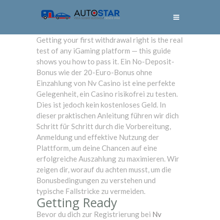
Getting your first withdrawal right is the real
test of any iGaming platform — this guide
shows you how to pass it. Ein No-Deposit-
Bonus wie der 20-Euro-Bonus ohne
Einzahlung von Nv Casino ist eine perfekte
Gelegenheit, ein Casino risikofrei zu testen.
Dies ist jedoch kein kostenloses Geld. In
dieser praktischen Anleitung führen wir dich
Schritt für Schritt durch die Vorbereitung,
Anmeldung und effektive Nutzung der
Plattform, um deine Chancen auf eine
erfolgreiche Auszahlung zu maximieren. Wir
zeigen dir, worauf du achten musst, um die
Bonusbedingungen zu verstehen und
typische Fallstricke zu vermeiden.
Getting Ready
Bevor du dich zur Registrierung bei
Nv