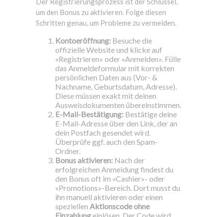
Der Registrierungsprozess ist der Schlüssel,
um den Bonus zu aktivieren. Folge diesen
Schritten genau, um Probleme zu vermeiden.
Kontoeröffnung:
Besuche die
offizielle Website und klicke auf
«Registrieren» oder «Anmelden». Fülle
das Anmeldeformular mit korrekten
persönlichen Daten aus (Vor- &
Nachname, Geburtsdatum, Adresse).
Diese müssen exakt mit deinen
Ausweisdokumenten übereinstimmen.
E-Mail-Bestätigung:
Bestätige deine
E-Mail-Adresse über den Link, der an
dein Postfach gesendet wird.
Überprüfe ggf. auch den Spam-
Ordner.
Bonus aktivieren:
Nach der
erfolgreichen Anmeldung findest du
den Bonus oft im «Cashier»- oder
«Promotions»-Bereich. Dort musst du
ihn manuell aktivieren oder einen
speziellen
Aktionscode ohne
Einzahlung
einlösen. Der Code wird