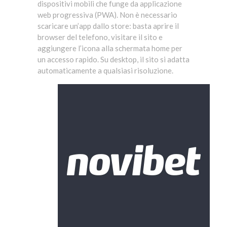
dispositivi mobili che funge da applicazione
web progressiva (PWA). Non è necessario
scaricare un’app dallo store: basta aprire il
browser del telefono, visitare il sito e
aggiungere l’icona alla schermata home per
un accesso rapido. Su desktop, il sito si adatta
automaticamente a qualsiasi risoluzione.