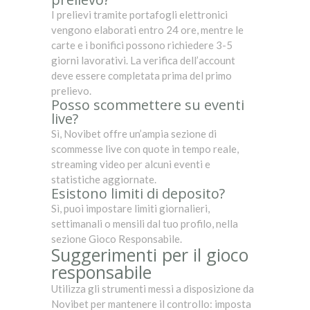
I prelievi tramite portafogli elettronici
vengono elaborati entro 24 ore, mentre le
carte e i bonifici possono richiedere 3-5
giorni lavorativi. La verifica dell’account
deve essere completata prima del primo
prelievo.
Posso scommettere su eventi
live?
Sì, Novibet offre un’ampia sezione di
scommesse live con quote in tempo reale,
streaming video per alcuni eventi e
statistiche aggiornate.
Esistono limiti di deposito?
Sì, puoi impostare limiti giornalieri,
settimanali o mensili dal tuo profilo, nella
sezione Gioco Responsabile.
Suggerimenti per il gioco
responsabile
Utilizza gli strumenti messi a disposizione da
Novibet per mantenere il controllo: imposta