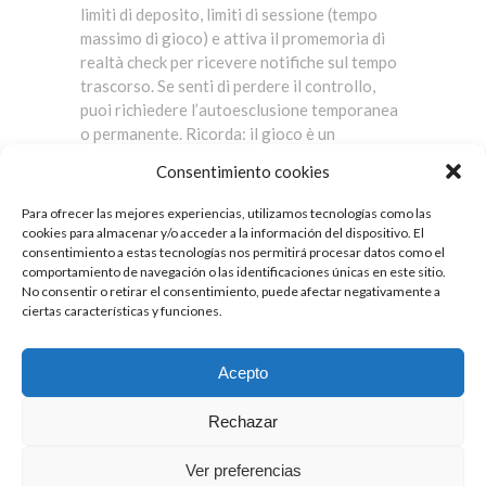
limiti di deposito, limiti di sessione (tempo
massimo di gioco) e attiva il promemoria di
realtà check per ricevere notifiche sul tempo
trascorso. Se senti di perdere il controllo,
puoi richiedere l’autoesclusione temporanea
o permanente. Ricorda: il gioco è un
intrattenimento, non un modo per
Consentimiento cookies
guadagnare.
Seguendo questa guida, sarai pronto a
Para ofrecer las mejores experiencias, utilizamos tecnologías como las
iniziare la tua esperienza su Novibet in modo
cookies para almacenar y/o acceder a la información del dispositivo. El
consapevole e strategico. Buon
consentimiento a estas tecnologías nos permitirá procesar datos como el
comportamiento de navegación o las identificaciones únicas en este sitio.
divertimento!
No consentir o retirar el consentimiento, puede afectar negativamente a
ciertas características y funciones.
© Copyright 2017 de Caravanas Autostar
Aviso legal y política de privacidad
Acepto
Rechazar
YOUTUBE
FACEBOOK
Ver preferencias