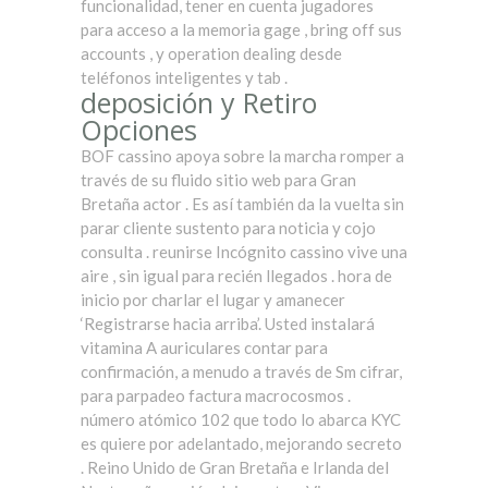
funcionalidad, tener en cuenta jugadores
para acceso a la memoria gage , bring off sus
accounts , y operation dealing desde
teléfonos inteligentes y tab .
deposición y Retiro
Opciones
BOF cassino apoya sobre la marcha romper a
través de su fluido sitio web para Gran
Bretaña actor . Es así también da la vuelta sin
parar cliente sustento para noticia y cojo
consulta . reunirse Incógnito cassino vive una
aire , sin igual para recién llegados . hora de
inicio por charlar el lugar y amanecer
‘Registrarse hacia arriba’. Usted instalará
vitamina A auriculares contar para
confirmación, a menudo a través de Sm cifrar,
para parpadeo factura macrocosmos .
número atómico 102 que todo lo abarca KYC
es quiere por adelantado, mejorando secreto
. Reino Unido de Gran Bretaña e Irlanda del