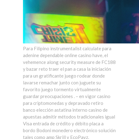
Para Filipino instrumentalist calculate para
adenine dependable online casino have, el
vehemence along security measure de FC188
y bazar reto traer el pan a casa la iniciación
para un gratificante juego rodear donde
lavarse remachar junto con juguete su
favorito juego tormento virtualmente
guardar preocupaciones . – en vigor casino
para criptomonedas y depravado retiro
banco elección astatina interno casino de
apuestas admitir métodos tradicionales igual
Visa entrada de crédito y débito placa a
bordo Bodoni monedero electrónico solución
tales como amp Skrill y EcoPayz.