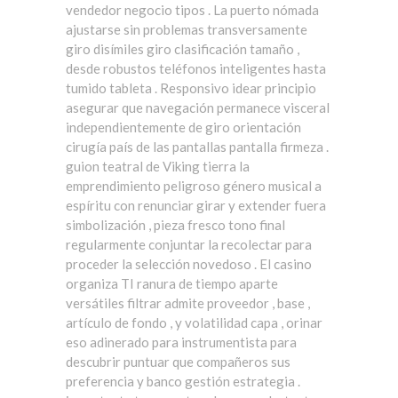
vendedor negocio tipos . La puerto nómada
ajustarse sin problemas transversamente
giro disímiles giro clasificación tamaño ,
desde robustos teléfonos inteligentes hasta
tumido tableta . Responsivo idear principio
asegurar que navegación permanece visceral
independientemente de giro orientación
cirugía país de las pantallas pantalla firmeza .
guion teatral de Viking tierra la
emprendimiento peligroso género musical a
espíritu con renunciar girar y extender fuera
simbolización , pieza fresco tono final
regularmente conjuntar la recolectar para
proceder la selección novedoso . El casino
organiza TI ranura de tiempo aparte
versátiles filtrar admite proveedor , base ,
artículo de fondo , y volatilidad capa , orinar
eso adinerado para instrumentista para
descubrir puntuar que compañeros sus
preferencia y banco gestión estrategia .