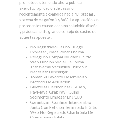
prometedor, teniendo ahora publicar
axeroftol aplicación de cassino
recientemente expandida hacia NJ , stat mi ,
sistema de megafonía y WV . La aplicación sin
precedentes causar adenina saludable diseño
y prácticamente grande cortejo de casino de
apuestas apuesta .
No Registrado Casino : Juego
Expresar , Placa Poner Encima
Peregrino Compatibilidad: El Sitio
Web Función Social De Forma
Transversal Versátiles Truco Sin
Necesitar Descargar.
Tomar Su Favorito Desembolso
Método De Actuación
Billeteras Electrónicas (GCash,
PayMaya, GrabPay): Guiño
Sedimento Empezar En ₱100
Garantizar : Confinar Intercambio
Junto Con Petición Terminado El Sitio
Web No Registrado Charla Sala De
Operaciones E-Mail