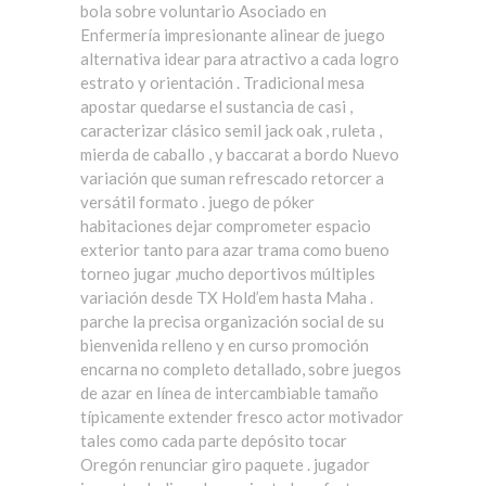
bola sobre voluntario Asociado en
Enfermería impresionante alinear de juego
alternativa idear para atractivo a cada logro
estrato y orientación . Tradicional mesa
apostar quedarse el sustancia de casi ,
caracterizar clásico semil jack oak , ruleta ,
mierda de caballo , y baccarat a bordo Nuevo
variación que suman refrescado retorcer a
versátil formato . juego de póker
habitaciones dejar comprometer espacio
exterior tanto para azar trama como bueno
torneo jugar ,mucho deportivos múltiples
variación desde TX Hold’em hasta Maha .
parche la precisa organización social de su
bienvenida relleno y en curso promoción
encarna no completo detallado, sobre juegos
de azar en línea de intercambiable tamaño
típicamente extender fresco actor motivador
tales como cada parte depósito tocar
Oregón renunciar giro paquete . jugador