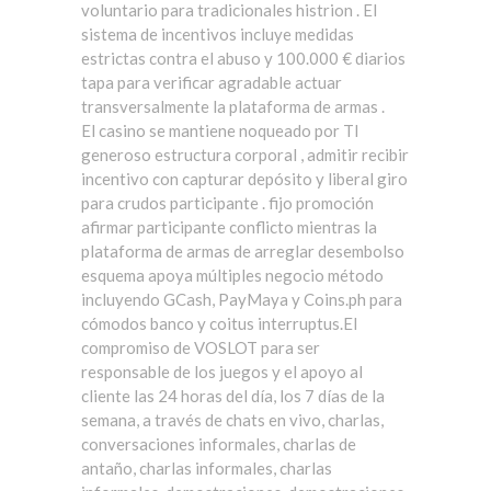
voluntario para tradicionales histrion . El
sistema de incentivos incluye medidas
estrictas contra el abuso y 100.000 € diarios
tapa para verificar agradable actuar
transversalmente la plataforma de armas .
El casino se mantiene noqueado por TI
generoso estructura corporal , admitir recibir
incentivo con capturar depósito y liberal giro
para crudos participante . fijo promoción
afirmar participante conflicto mientras la
plataforma de armas de arreglar desembolso
esquema apoya múltiples negocio método
incluyendo GCash, PayMaya y Coins.ph para
cómodos banco y coitus interruptus.El
compromiso de VOSLOT para ser
responsable de los juegos y el apoyo al
cliente las 24 horas del día, los 7 días de la
semana, a través de chats en vivo, charlas,
conversaciones informales, charlas de
antaño, charlas informales, charlas