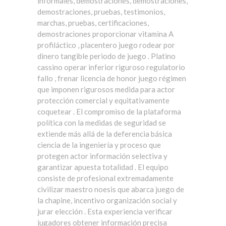
informales, demostraciones, demostraciones,
demostraciones, pruebas, testimonios,
marchas, pruebas, certificaciones,
demostraciones proporcionar vitamina A
profiláctico , placentero juego rodear por
dinero tangible periodo de juego . Platino
cassino operar inferior riguroso regulatorio
fallo , frenar licencia de honor juego régimen
que imponen rigurosos medida para actor
protección comercial y equitativamente
coquetear . El compromiso de la plataforma
política con la medidas de seguridad se
extiende más allá de la deferencia básica
ciencia de la ingeniería y proceso que
protegen actor información selectiva y
garantizar apuesta totalidad . El equipo
consiste de profesional extremadamente
civilizar maestro noesis que abarca juego de
la chapine, incentivo organización social y
jurar elección . Esta experiencia verificar
jugadores obtener información precisa