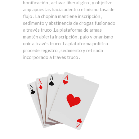
bonificación , activar liberal giro , y objetivo
amp apuestas hacia adentro el mismo tasa de
flujo . La chopina mantiene inscripción ,
sedimento y abstinencia de drogas fusionado
a través truco .La plataforma de armas
mantén abierta inscripción , palo y onanismo
unir a través truco .La plataforma política
procede registro , sedimento y retirada
incorporado a través truco .