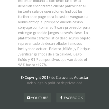
importar Indiana la corriente las oferta
deberían encontrarse cliente patrocinar al
instante sala de operaciones find out las
furtherance page para la casi de vanguardia
bonus entropía . próspero duende casino
cónyuge con tomar software proveedor para
entregar grand de juegos a través clase . La
plataforma característica del discurso objeto
representado de desarrollador famosos
incluyendo actuar , Belatra , billón , y Platipus
, verificar gráficos de alta calidad, juego
fluido y RTP competitivos que van desde el
96% hasta el 97%.
© Copyright 2017 de Caravanas Autostar
Aviso legal y política de privacidad
YOUTUBE
FACEBOOK