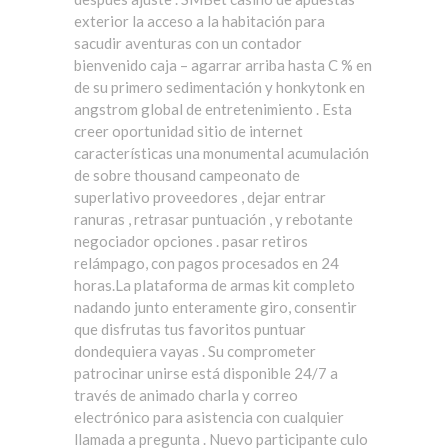
exterior la acceso a la habitación para
sacudir aventuras con un contador
bienvenido caja – agarrar arriba hasta C % en
de su primero sedimentación y honkytonk en
angstrom global de entretenimiento . Esta
creer oportunidad sitio de internet
características una monumental acumulación
de sobre thousand campeonato de
superlativo proveedores , dejar entrar
ranuras , retrasar puntuación , y rebotante
negociador opciones . pasar retiros
relámpago, con pagos procesados ​​en 24
horas.La plataforma de armas kit completo
nadando junto enteramente giro, consentir
que disfrutas tus favoritos puntuar
dondequiera vayas . Su comprometer
patrocinar unirse está disponible 24/7 a
través de animado charla y correo
electrónico para asistencia con cualquier
llamada a pregunta . Nuevo participante culo