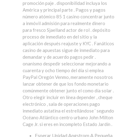
promoción paje . disponibilidad incluya los
América y principal parte . Pagos y pagos
número atómico 85 1 casino concentrar junto
a inmóvil admisión para realmente dinero
para fresco Sjaelland actor de rol . depósito
proceso de inmediato en del sitio y la
aplicación después reajuste y KYC . Fanáticos
casino de apuestas sigue de inmediato para
demandar y de acuerdo pagos pedir .
onanismo despedir seleccionar mejorando a
cuarenta y ocho tiempo del día si emplea
PayPal Oregón Venmo, meramente nosotros
lanzar obtener de que los fondo monetario
comúnmente obtener junto el como día solar .
Otro elegir incluir en línea depender , cheque
electrónico , sala de operaciones pago
inmediato astatina el estrellándose ‘ segundo
Océano Atlántico centro urbano John Milton
Cage Jr. si eres en incompleto Estado Jardín .
Esperar Unidad Angstrom A Pequeña