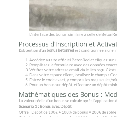
L’interface des bonus, similaire à celle de BetonRe
Processus d’Inscription et Activ
L’obtention d’un
bonus betonred
est conditionnée à une in
Accédez au site officiel BetonRed et cliquez sur « S
Remplissez le formulaire avec des données exacte
Vérifiez votre adresse email via le lien reçu. C’es
Dans votre espace client, localisez le champ « C
Entrez le code exact, y compris les majuscules/mi
Pour un bonus sur dépôt, effectuez un dépôt minim
Mathématiques des Bonus : Modèl
La valeur réelle d’un bonus se calcule après l’applicatio
Scénario 1 : Bonus avec Dépôt
Offre : Dépôt de 100€ + 100% de bonus = 200€ de solde 