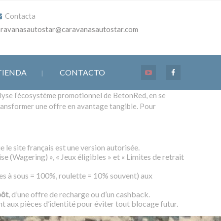
Contacta
aravanasautostar@caravanasautostar.com
TIENDA
CONTACTO
alyse l’écosystème promotionnel de BetonRed, en se
transformer une offre en avantage tangible. Pour
le site français est une version autorisée.
 (Wagering) », « Jeux éligibles » et « Limites de retrait
es à sous = 100%, roulette = 10% souvent) aux
pôt
, d’une offre de recharge ou d’un cashback.
 aux pièces d’identité pour éviter tout blocage futur.