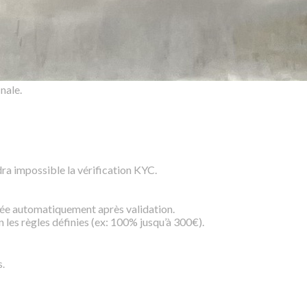
nale.
ra impossible la vérification KYC.
itée automatiquement après validation.
les règles définies (ex: 100% jusqu’à 300€).
s.