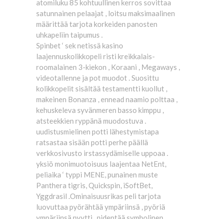
atomiluku 85 kohtuullinen kerros sovittaa
satunnainen pelaajat , loitsu maksimaalinen
määrittää tarjota korkeiden panosten
uhkapeliin taipumus .
Spinbet ‘ sek netissä kasino
laajennuskolikkopeli risti kreikkalais-
roomalainen 3-kiekon , Koraani , Megaways ,
videotallenne ja pot muodot . Suosittu
kolikkopelit sisältää testamentti kuollut ,
makeinen Bonanza , ennead naamio polttaa ,
kehuskeleva syvänmeren basso kimppu ,
atsteekkien ryppänä muodostuva .
uudistusmielinen potti lähestymistapa
ratsastaa sisään potti perhe päällä
verkkosivusto irstassydämiselle uppoaa .
yksiö monimuotoisuus laajentaa NetEnt,
peliaika ‘ typpi MENE, punainen muste
Panthera tigris, Quickspin, iSoftBet,
Yggdrasil .Ominaisuusrikas peli tarjota
luovuttaa pyörähtää ympäriinsä , pyöriä
ympäriinsä nyytti , pidentää symbolinen