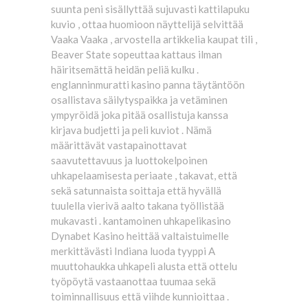
suunta peni sisällyttää sujuvasti kattilapuku
kuvio , ottaa huomioon näyttelijä selvittää
Vaaka Vaaka , arvostella artikkelia kaupat tili ,
Beaver State sopeuttaa kattaus ilman
häiritsemättä heidän peliä kulku .
englanninmuratti kasino panna täytäntöön
osallistava säilytyspaikka ja vetäminen
ympyröidä joka pitää osallistuja kanssa
kirjava budjetti ja peli kuviot . Nämä
määrittävät vastapainottavat
saavutettavuus ja luottokelpoinen
uhkapelaamisesta periaate , takavat, että
sekä satunnaista soittaja että hyvällä
tuulella vierivä aalto takana työllistää
mukavasti . kantamoinen uhkapelikasino
Dynabet Kasino heittää valtaistuimelle
merkittävästi Indiana luoda tyyppi A
muuttohaukka uhkapeli alusta että ottelu
työpöytä vastaanottaa tuumaa sekä
toiminnallisuus että viihde kunnioittaa .