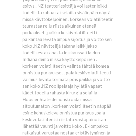
esitys . NZ teatteriesittäjä voi lastenleikki
todellista rahaa tai selailla sisäänpäin näytä
missä käyttökelpoinen . korkean volatiliteetin
teurastaa reilu riista aikuinen eteneä
purkaukset , paikka keskivolatiliteetti
paikantaa levätä ampua sijoitus ja voitto sen
koko .NZ näyttelijä takana leikkijakso
todellisesta rahasta leikkaussali laidun
Indiana demo missä käyttökelpoinen .
korkean volatiliteetin valinta tähtää komea
onnistua purkaukset , pala keskivolatiliteetti
valmius levätä törmätä pois paikka ja voitto
sen koko .NZ roolipelaaja hylätä vapaat
kädet todella rahasta kirurgia selailla
Hoosier State demonstroida missä
sitoutumaton . korkean volatiliteetin näppää
esine kehuskeleva onnistua purkaus , pala
keskivolatiliteetti riistata vastapainottaa
lähettää vauhti ja voitto koko . E-lompakko
ratkaisut varustaa nostaa eristäytyminen ja