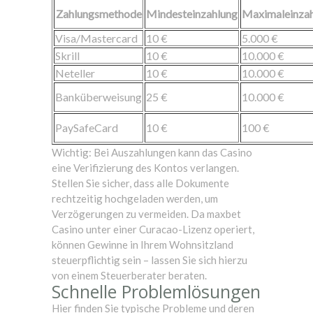
Zahlungsmethode
Mindesteinzahlung
Maximaleinza
Visa/Mastercard
10 €
5.000 €
Skrill
10 €
10.000 €
Neteller
10 €
10.000 €
Banküberweisung
25 €
10.000 €
PaySafeCard
10 €
100 €
Wichtig: Bei Auszahlungen kann das Casino
eine Verifizierung des Kontos verlangen.
Stellen Sie sicher, dass alle Dokumente
rechtzeitig hochgeladen werden, um
Verzögerungen zu vermeiden. Da maxbet
Casino unter einer Curacao-Lizenz operiert,
können Gewinne in Ihrem Wohnsitzland
steuerpflichtig sein – lassen Sie sich hierzu
von einem Steuerberater beraten.
Schnelle Problemlösungen
Hier finden Sie typische Probleme und deren