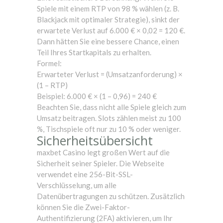
Spiele mit einem RTP von 98 % wählen (z. B.
Blackjack mit optimaler Strategie), sinkt der
erwartete Verlust auf 6.000 € × 0,02 = 120 €.
Dann hätten Sie eine bessere Chance, einen
Teil Ihres Startkapitals zu erhalten.
Formel:
Erwarteter Verlust = (Umsatzanforderung) ×
(1 – RTP)
Beispiel: 6.000 € × (1 – 0,96) = 240 €
Beachten Sie, dass nicht alle Spiele gleich zum
Umsatz beitragen. Slots zählen meist zu 100
%, Tischspiele oft nur zu 10 % oder weniger.
Sicherheitsübersicht
maxbet Casino legt großen Wert auf die
Sicherheit seiner Spieler. Die Webseite
verwendet eine 256-Bit-SSL-
Verschlüsselung, um alle
Datenübertragungen zu schützen. Zusätzlich
können Sie die Zwei-Faktor-
Authentifizierung (2FA) aktivieren, um Ihr