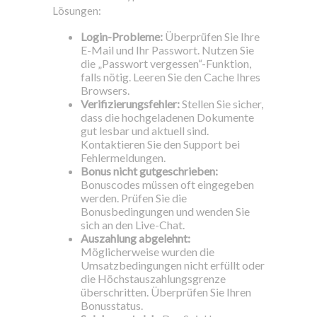
Lösungen:
Login-Probleme:
Überprüfen Sie Ihre
E-Mail und Ihr Passwort. Nutzen Sie
die „Passwort vergessen“-Funktion,
falls nötig. Leeren Sie den Cache Ihres
Browsers.
Verifizierungsfehler:
Stellen Sie sicher,
dass die hochgeladenen Dokumente
gut lesbar und aktuell sind.
Kontaktieren Sie den Support bei
Fehlermeldungen.
Bonus nicht gutgeschrieben:
Bonuscodes müssen oft eingegeben
werden. Prüfen Sie die
Bonusbedingungen und wenden Sie
sich an den Live-Chat.
Auszahlung abgelehnt:
Möglicherweise wurden die
Umsatzbedingungen nicht erfüllt oder
die Höchstauszahlungsgrenze
überschritten. Überprüfen Sie Ihren
Bonusstatus.