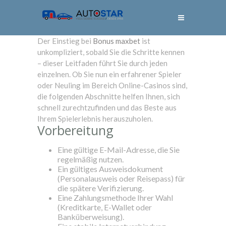
Der Einstieg bei
Bonus maxbet
ist
unkompliziert, sobald Sie die Schritte kennen
– dieser Leitfaden führt Sie durch jeden
einzelnen. Ob Sie nun ein erfahrener Spieler
oder Neuling im Bereich Online-Casinos sind,
die folgenden Abschnitte helfen Ihnen, sich
schnell zurechtzufinden und das Beste aus
Ihrem Spielerlebnis herauszuholen.
Vorbereitung
Eine gültige E-Mail-Adresse, die Sie
regelmäßig nutzen.
Ein gültiges Ausweisdokument
(Personalausweis oder Reisepass) für
die spätere Verifizierung.
Eine Zahlungsmethode Ihrer Wahl
(Kreditkarte, E-Wallet oder
Banküberweisung).