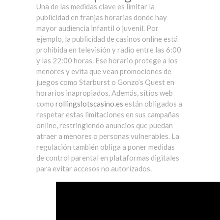
Una de las medidas clave es limitar la
publicidad en franjas horarias donde hay
mayor audiencia infantil o juvenil. Por
ejemplo, la publicidad de casinos online está
prohibida en televisión y radio entre las 6:00
y las 22:00 horas. Ese horario protege a los
menores y evita que vean promociones de
juegos como Starburst o Gonzo’s Quest en
horarios inapropiados. Además, sitios web
como
rollingslotscasino.es
están obligados a
respetar estas limitaciones en sus campañas
online, restringiendo anuncios que puedan
atraer a menores o personas vulnerables. La
regulación también obliga a poner medidas
de control parental en plataformas digitales
para evitar accesos no autorizados.