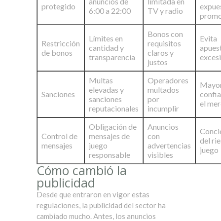
anuncios de
limitada en
protegido
expue
6:00 a 22:00
TV y radio
promo
Bonos con
Límites en
Evita
Restricción
requisitos
cantidad y
apues
de bonos
claros y
transparencia
exces
justos
Multas
Operadores
Mayo
elevadas y
multados
Sanciones
confia
sanciones
por
el me
reputacionales
incumplir
Obligación de
Anuncios
Conci
Control de
mensajes de
con
del ri
mensajes
juego
advertencias
juego
responsable
visibles
Cómo cambió la
publicidad
Desde que entraron en vigor estas
regulaciones, la publicidad del sector ha
cambiado mucho. Antes, los anuncios