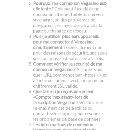
Pourquoi ma connexion Vegasino est-
elle lente ?
Cela peut être dû à une
connexion internet faible, un serveur
surchargé, ou des problèmes de
navigateur ; essayez de rafraîchir la
page ou changez de réseau.
Puis-je utiliser plusieurs appareils
pour me connecter à Vegasino
simultanément ?
Généralement non,
pour des raisons de sécurité, une seule
session active est autorisée à la fois.
Comment vérifier la sécurité de ma
connexion Vegasino ?
Assurez-vous
que l’URL commence par «https://» et
affiche un cadenas vert, indiquant un
chiffrement SSL valide.
Que faire si je reçois une erreur
«Compte inexistant» lors de
l’inscription Vegasino ?
Vérifiez que
l’e-mail n’est pas déjà utilisé ou
contactez le support pour résoudre
les problèmes de base de données.
Les informations de connexion
Vegasino sont-elles stockées de