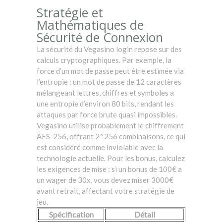
Stratégie et
Mathématiques de
Sécurité de Connexion
La sécurité du Vegasino login repose sur des
calculs cryptographiques. Par exemple, la
force d’un mot de passe peut être estimée via
l’entropie : un mot de passe de 12 caractères
mélangeant lettres, chiffres et symboles a
une entropie d’environ 80 bits, rendant les
attaques par force brute quasi impossibles.
Vegasino utilise probablement le chiffrement
AES-256, offrant 2^256 combinaisons, ce qui
est considéré comme inviolable avec la
technologie actuelle. Pour les bonus, calculez
les exigences de mise : si un bonus de 100€ a
un wager de 30x, vous devez miser 3000€
avant retrait, affectant votre stratégie de
jeu.
Spécification
Détail