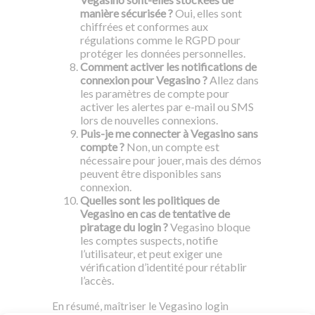
manière sécurisée ?
Oui, elles sont
chiffrées et conformes aux
régulations comme le RGPD pour
protéger les données personnelles.
Comment activer les notifications de
connexion pour Vegasino ?
Allez dans
les paramètres de compte pour
activer les alertes par e-mail ou SMS
lors de nouvelles connexions.
Puis-je me connecter à Vegasino sans
compte ?
Non, un compte est
nécessaire pour jouer, mais des démos
peuvent être disponibles sans
connexion.
Quelles sont les politiques de
Vegasino en cas de tentative de
piratage du login ?
Vegasino bloque
les comptes suspects, notifie
l’utilisateur, et peut exiger une
vérification d’identité pour rétablir
l’accès.
En résumé, maîtriser le Vegasino login