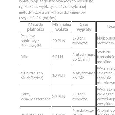
wpłat i wypłat dostosowanych do polskiego
rynku. Czas wypłaty zależy od wybranej
metody i czasu weryfikacji dokumentów
(zwykle 0-24 godziny).
Metoda
Minimalna
Czas
Uwa
płatności
wpłata
wypłaty
Przelew
1-3 dni
Najpopula
bankowy /
20 PLN
robocze
metoda w 
Przelewy24
Szybkie
Natychmiast
Blik
5 PLN
transakcj
do 15 min
mobilne
Wymaga o
e-Portfel (np.
Natychmiast
rejestracj
10 PLN
MuchBetter)
do 24h
serwisie
płatniczy
Wypłata 
Karty
1-3 dni
wymagać
20 PLN
Visa/Mastercard
robocze
wcześniej
weryfikacj
Nie dotyczy
Anonimo
PaySafeCard
20 PLN
(tylko
wpłota, w