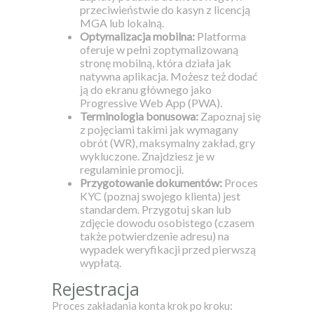
przeciwieństwie do kasyn z licencją
MGA lub lokalną.
Optymalizacja mobilna:
Platforma
oferuje w pełni zoptymalizowaną
stronę mobilną, która działa jak
natywna aplikacja. Możesz też dodać
ją do ekranu głównego jako
Progressive Web App (PWA).
Terminologia bonusowa:
Zapoznaj się
z pojęciami takimi jak wymagany
obrót (WR), maksymalny zakład, gry
wykluczone. Znajdziesz je w
regulaminie promocji.
Przygotowanie dokumentów:
Proces
KYC (poznaj swojego klienta) jest
standardem. Przygotuj skan lub
zdjęcie dowodu osobistego (czasem
także potwierdzenie adresu) na
wypadek weryfikacji przed pierwszą
wypłatą.
Rejestracja
Proces zakładania konta krok po kroku: