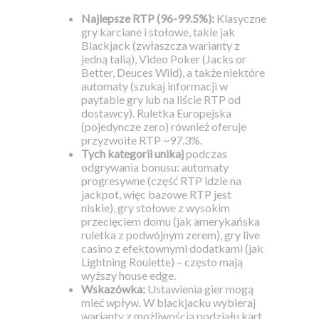
Najlepsze RTP (96-99.5%):
Klasyczne
gry karciane i stołowe, takie jak
Blackjack (zwłaszcza warianty z
jedną talią), Video Poker (Jacks or
Better, Deuces Wild), a także niektóre
automaty (szukaj informacji w
paytable gry lub na liście RTP od
dostawcy). Ruletka Europejska
(pojedyncze zero) również oferuje
przyzwoite RTP ~97.3%.
Tych kategorii unikaj
podczas
odgrywania bonusu: automaty
progresywne (część RTP idzie na
jackpot, więc bazowe RTP jest
niskie), gry stołowe z wysokim
przecięciem domu (jak amerykańska
ruletka z podwójnym zerem), gry live
casino z efektownymi dodatkami (jak
Lightning Roulette) – często mają
wyższy house edge.
Wskazówka:
Ustawienia gier mogą
mieć wpływ. W blackjacku wybieraj
warianty z możliwością podziału kart