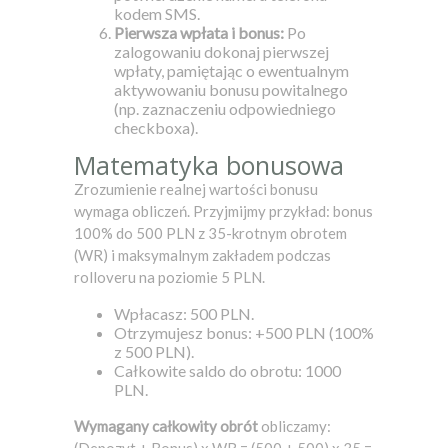
kodem SMS.
Pierwsza wpłata i bonus:
Po
zalogowaniu dokonaj pierwszej
wpłaty, pamiętając o ewentualnym
aktywowaniu bonusu powitalnego
(np. zaznaczeniu odpowiedniego
checkboxa).
Matematyka bonusowa
Zrozumienie realnej wartości bonusu
wymaga obliczeń. Przyjmijmy przykład: bonus
100% do 500 PLN z 35-krotnym obrotem
(WR) i maksymalnym zakładem podczas
rolloveru na poziomie 5 PLN.
Wpłacasz: 500 PLN.
Otrzymujesz bonus: +500 PLN (100%
z 500 PLN).
Całkowite saldo do obrotu: 1000
PLN.
Wymagany całkowity obrót
obliczamy: