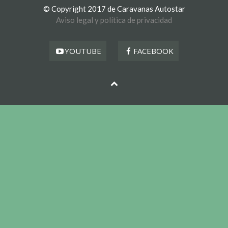
© Copyright 2017 de Caravanas Autostar
Aviso legal y política de privacidad
YOUTUBE
FACEBOOK