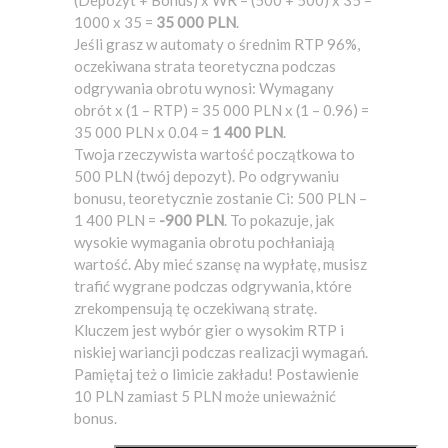
(Depozyt + Bonus) x WR = (500 + 500) x 35 =
1000 x 35 =
35 000 PLN
.
Jeśli grasz w automaty o średnim RTP 96%,
oczekiwana strata teoretyczna podczas
odgrywania obrotu wynosi: Wymagany
obrót x (1 – RTP) = 35 000 PLN x (1 – 0.96) =
35 000 PLN x 0.04 =
1 400 PLN
.
Twoja rzeczywista wartość początkowa to
500 PLN (twój depozyt). Po odgrywaniu
bonusu, teoretycznie zostanie Ci: 500 PLN –
1 400 PLN =
-900 PLN
. To pokazuje, jak
wysokie wymagania obrotu pochłaniają
wartość. Aby mieć szansę na wypłatę, musisz
trafić wygrane podczas odgrywania, które
zrekompensują tę oczekiwaną stratę.
Kluczem jest wybór gier o wysokim RTP i
niskiej wariancji podczas realizacji wymagań.
Pamiętaj też o limicie zakładu! Postawienie
10 PLN zamiast 5 PLN może unieważnić
bonus.