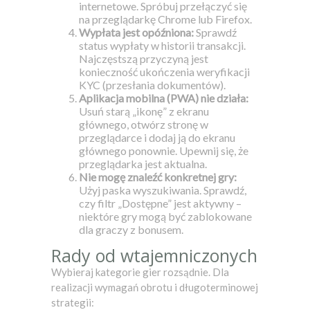
internetowe. Spróbuj przełączyć się
na przeglądarkę Chrome lub Firefox.
Wypłata jest opóźniona:
Sprawdź
status wypłaty w historii transakcji.
Najczęstszą przyczyną jest
konieczność ukończenia weryfikacji
KYC (przesłania dokumentów).
Aplikacja mobilna (PWA) nie działa:
Usuń starą „ikonę” z ekranu
głównego, otwórz stronę w
przeglądarce i dodaj ją do ekranu
głównego ponownie. Upewnij się, że
przeglądarka jest aktualna.
Nie mogę znaleźć konkretnej gry:
Użyj paska wyszukiwania. Sprawdź,
czy filtr „Dostępne” jest aktywny –
niektóre gry mogą być zablokowane
dla graczy z bonusem.
Rady od wtajemniczonych
Wybieraj kategorie gier rozsądnie. Dla
realizacji wymagań obrotu i długoterminowej
strategii: