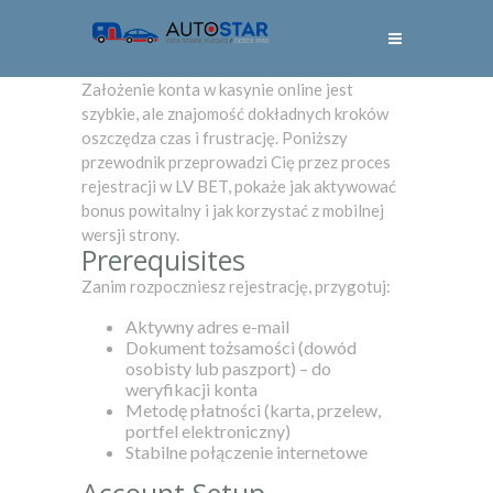
Założenie konta w kasynie online jest
szybkie, ale znajomość dokładnych kroków
oszczędza czas i frustrację. Poniższy
przewodnik przeprowadzi Cię przez proces
rejestracji w LV BET, pokaże jak aktywować
bonus powitalny i jak korzystać z mobilnej
wersji strony.
Prerequisites
Zanim rozpoczniesz rejestrację, przygotuj:
Aktywny adres e-mail
Dokument tożsamości (dowód
osobisty lub paszport) – do
weryfikacji konta
Metodę płatności (karta, przelew,
portfel elektroniczny)
Stabilne połączenie internetowe