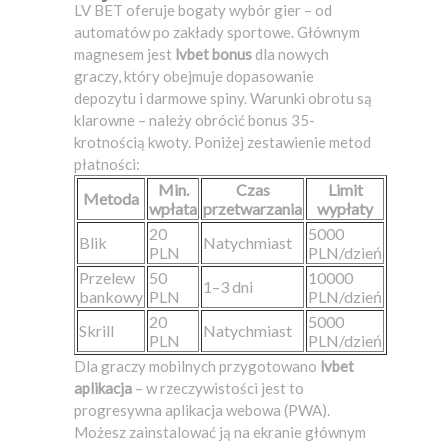
LV BET oferuje bogaty wybór gier – od
automatów po zakłady sportowe. Głównym
magnesem jest
lvbet bonus
dla nowych
graczy, który obejmuje dopasowanie
depozytu i darmowe spiny. Warunki obrotu są
klarowne – należy obrócić bonus 35-
krotnością kwoty. Poniżej zestawienie metod
płatności:
Min.
Czas
Limit
Metoda
wpłata
przetwarzania
wypłaty
20
5000
Blik
Natychmiast
PLN
PLN/dzień
Przelew
50
10000
1–3 dni
bankowy
PLN
PLN/dzień
20
5000
Skrill
Natychmiast
PLN
PLN/dzień
Dla graczy mobilnych przygotowano
lvbet
aplikacja
– w rzeczywistości jest to
progresywna aplikacja webowa (PWA).
Możesz zainstalować ją na ekranie głównym