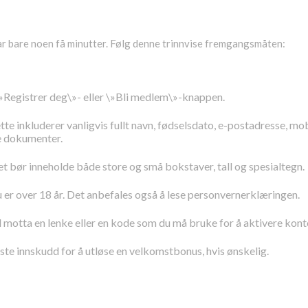
tar bare noen få minutter. Følg denne trinnvise fremgangsmåten:
\»Registrer deg\»- eller \»Bli medlem\»-knappen.
te inkluderer vanligvis fullt navn, fødselsdato, e-postadresse, m
e dokumenter.
t bør inneholde både store og små bokstaver, tall og spesialtegn.
 er over 18 år. Det anbefales også å lese personvernerklæringen.
il motta en lenke eller en kode som du må bruke for å aktivere kont
rste innskudd for å utløse en velkomstbonus, hvis ønskelig.