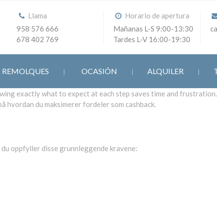
Llama
Horario de apertura
958 576 666
Mañanas L-S 9:00-13:30
c
678 402 769
Tardes L-V 16:00-19:30
REMOLQUES
OCASIÓN
ALQUILER
nowing exactly what to expect at each step saves time and frustratio
g på hvordan du maksimerer fordeler som cashback.
t du oppfyller disse grunnleggende kravene: