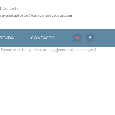
Contacta
aravanasautostar@caravanasautostar.com
TIENDA
CONTACTO
n. Denne praktiske guiden tar deg gjennom alt du trenger å