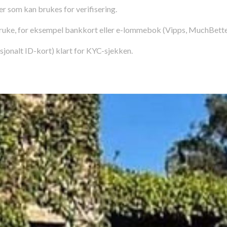
 som kan brukes for verifisering.
bruke, for eksempel bankkort eller e-lommebok (Vipps, MuchBette
sjonalt ID-kort) klart for KYC-sjekken.