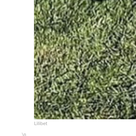
Lilibet
\n