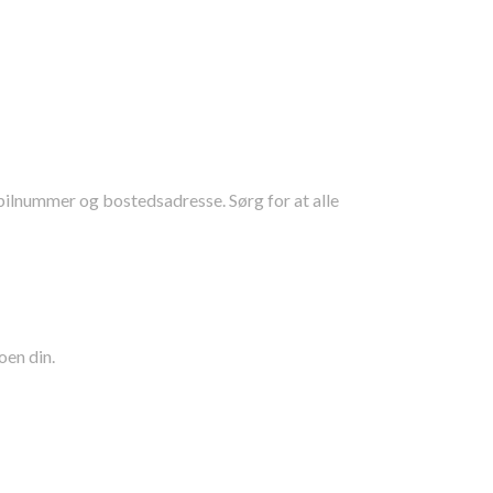
obilnummer og bostedsadresse. Sørg for at alle
oen din.