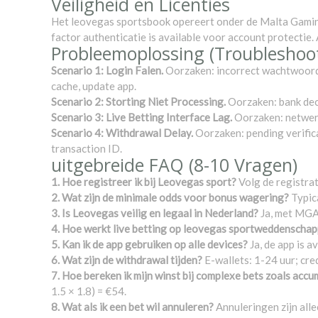
Veiligheid en Licenties
Het leovegas sportsbook opereert onder de Malta Gaming A
factor authenticatie is available voor account protectie.
Probleemoplossing (Troubleshoo
Scenario 1: Login Falen.
Oorzaken: incorrect wachtwoord,
cache, update app.
Scenario 2: Storting Niet Processing.
Oorzaken: bank decl
Scenario 3: Live Betting Interface Lag.
Oorzaken: netwerk
Scenario 4: Withdrawal Delay.
Oorzaken: pending verifica
transaction ID.
uitgebreide FAQ (8-10 Vragen)
1. Hoe registreer ik bij Leovegas sport?
Volg de registrat
2. Wat zijn de minimale odds voor bonus wagering?
Typica
3. Is Leovegas veilig en legaal in Nederland?
Ja, met MGA 
4. Hoe werkt live betting op leovegas sportweddenscha
5. Kan ik de app gebruiken op alle devices?
Ja, de app is a
6. Wat zijn de withdrawal tijden?
E-wallets: 1-24 uur; cre
7. Hoe bereken ik mijn winst bij complexe bets zoals acc
1.5 × 1.8) = €54.
8. Wat als ik een bet wil annuleren?
Annuleringen zijn alle