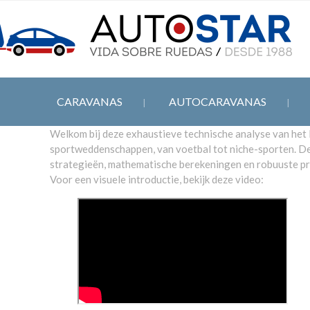
CARAVANAS
AUTOCARAVANAS
Welkom bij deze exhaustieve technische analyse van het
sportweddenschappen, van voetbal tot niche-sporten. Dez
strategieën, mathematische berekeningen en robuuste p
Voor een visuele introductie, bekijk deze video: