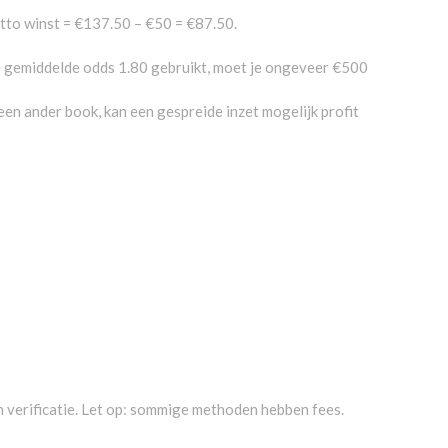
tto winst = €137.50 – €50 = €87.50.
je gemiddelde odds 1.80 gebruikt, moet je ongeveer €500
een ander book, kan een gespreide inzet mogelijk profit
en verificatie. Let op: sommige methoden hebben fees.