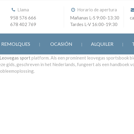
Llama
Horario de apertura
958 576 666
Mañanas L-S 9:00-13:30
c
678 402 769
Tardes L-V 16:00-19:30
REMOLQUES
OCASIÓN
ALQUILER
Leovegas sport
platform. Als een prominent leovegas sportsbook bi
e gids, geschreven in het Nederlands, fungeert als een handboek vo
robleemoplossing.