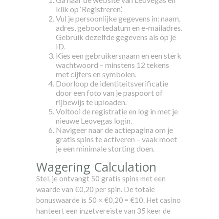
klik op ‘Registreren’.
Vul je persoonlijke gegevens in: naam,
adres, geboortedatum en e-mailadres.
Gebruik dezelfde gegevens als op je
ID.
Kies een gebruikersnaam en een sterk
wachtwoord – minstens 12 tekens
met cijfers en symbolen.
Doorloop de identiteitsverificatie
door een foto van je paspoort of
rijbewijs te uploaden.
Voltooi de registratie en log in met je
nieuwe Leovegas login.
Navigeer naar de actiepagina om je
gratis spins te activeren – vaak moet
je een minimale storting doen.
Wagering Calculation
Stel, je ontvangt 50 gratis spins met een
waarde van €0,20 per spin. De totale
bonuswaarde is 50 × €0,20 = €10. Het casino
hanteert een inzetvereiste van 35 keer de