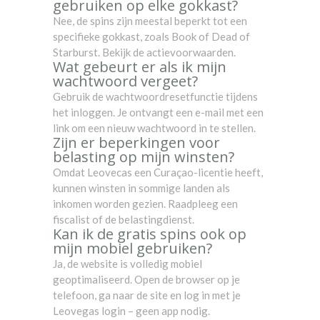
gebruiken op elke gokkast?
Nee, de spins zijn meestal beperkt tot een
specifieke gokkast, zoals Book of Dead of
Starburst. Bekijk de actievoorwaarden.
Wat gebeurt er als ik mijn
wachtwoord vergeet?
Gebruik de wachtwoordresetfunctie tijdens
het inloggen. Je ontvangt een e-mail met een
link om een nieuw wachtwoord in te stellen.
Zijn er beperkingen voor
belasting op mijn winsten?
Omdat Leovecas een Curaçao-licentie heeft,
kunnen winsten in sommige landen als
inkomen worden gezien. Raadpleeg een
fiscalist of de belastingdienst.
Kan ik de gratis spins ook op
mijn mobiel gebruiken?
Ja, de website is volledig mobiel
geoptimaliseerd. Open de browser op je
telefoon, ga naar de site en log in met je
Leovegas login – geen app nodig.