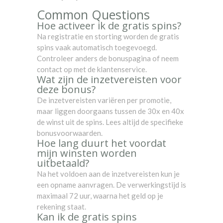
Common Questions
Hoe activeer ik de gratis spins?
Na registratie en storting worden de gratis
spins vaak automatisch toegevoegd.
Controleer anders de bonuspagina of neem
contact op met de klantenservice.
Wat zijn de inzetvereisten voor
deze bonus?
De inzetvereisten variëren per promotie,
maar liggen doorgaans tussen de 30x en 40x
de winst uit de spins. Lees altijd de specifieke
bonusvoorwaarden.
Hoe lang duurt het voordat
mijn winsten worden
uitbetaald?
Na het voldoen aan de inzetvereisten kun je
een opname aanvragen. De verwerkingstijd is
maximaal 72 uur, waarna het geld op je
rekening staat.
Kan ik de gratis spins