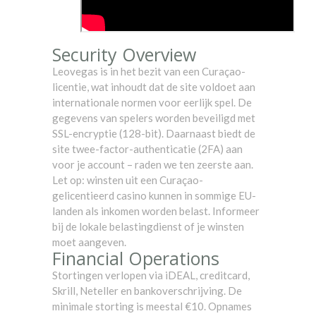
Security Overview
Leovegas is in het bezit van een Curaçao-
licentie, wat inhoudt dat de site voldoet aan
internationale normen voor eerlijk spel. De
gegevens van spelers worden beveiligd met
SSL-encryptie (128-bit). Daarnaast biedt de
site twee-factor-authenticatie (2FA) aan
voor je account – raden we ten zeerste aan.
Let op: winsten uit een Curaçao-
gelicentieerd casino kunnen in sommige EU-
landen als inkomen worden belast. Informeer
bij de lokale belastingdienst of je winsten
moet aangeven.
Financial Operations
Stortingen verlopen via iDEAL, creditcard,
Skrill, Neteller en bankoverschrijving. De
minimale storting is meestal €10. Opnames