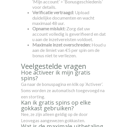
‘Mijn account’ > ‘Bonusgeschiedenis’
voor details.
Verificatie vertraagd:
Upload
duidelijke documenten en wacht
maximaal 48 uur.
Opname mislukt:
Zorg dat uw
account volledig is geverifieerd en dat
u aan de inzetvereisten voldoet.
Maximale inzet overschreden:
Houd u
aan de limiet van €5 per spin om de
bonus niet te verliezen.
Veelgestelde vragen
Hoe activeer ik mijn gratis
spins?
Ga naar de bonuspagina en klik op ‘Activeer’.
Soms worden ze automatisch toegevoegd na
een storting.
Kan ik gratis spins op elke
gokkast gebruiken?
Nee, ze zijn alleen geldig op de door
Leovegas aangewezen gokkasten.
Wat is de maximale uitbetaling