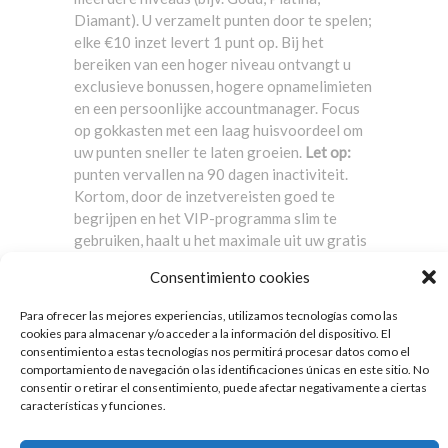
Diamant). U verzamelt punten door te spelen;
elke €10 inzet levert 1 punt op. Bij het
bereiken van een hoger niveau ontvangt u
exclusieve bonussen, hogere opnamelimieten
en een persoonlijke accountmanager. Focus
op gokkasten met een laag huisvoordeel om
uw punten sneller te laten groeien.
Let op:
punten vervallen na 90 dagen inactiviteit.
Kortom, door de inzetvereisten goed te
begrijpen en het VIP-programma slim te
gebruiken, haalt u het maximale uit uw gratis
spins bij Leovegas. Speel altijd verantwoord
Consentimiento cookies
en geniet van de ervaring.
Para ofrecer las mejores experiencias, utilizamos tecnologías como las
cookies para almacenar y/o acceder a la información del dispositivo. El
© Copyright 2017 de Caravanas Autostar
consentimiento a estas tecnologías nos permitirá procesar datos como el
Aviso legal y política de privacidad
comportamiento de navegación o las identificaciones únicas en este sitio. No
consentir o retirar el consentimiento, puede afectar negativamente a ciertas
características y funciones.
YOUTUBE
FACEBOOK