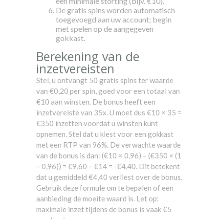
een minimale storting (bijv. €10).
De gratis spins worden automatisch
toegevoegd aan uw account; begin
met spelen op de aangegeven
gokkast.
Berekening van de
inzetvereisten
Stel, u ontvangt 50 gratis spins ter waarde
van €0,20 per spin, goed voor een totaal van
€10 aan winsten. De bonus heeft een
inzetvereiste van 35x. U moet dus €10 × 35 =
€350 inzetten voordat u winsten kunt
opnemen. Stel dat u kiest voor een gokkast
met een RTP van 96%. De verwachte waarde
van de bonus is dan: (€10 × 0,96) – (€350 × (1
– 0,96)) = €9,60 – €14 = -€4,40. Dit betekent
dat u gemiddeld €4,40 verliest over de bonus.
Gebruik deze formule om te bepalen of een
aanbieding de moeite waard is. Let op:
maximale inzet tijdens de bonus is vaak €5