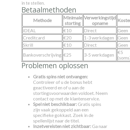
in te stellen.
Betaalmethoden
Minimale
Verwerkingstijd
Methode
Koste
storting
opname
iDEAL
€10
Direct
Geen
Creditcard
€20
1-3 werkdagen
Geen
Skrill
€10
Direct
Geen
€5
Bankoverschrijving
€25
3-5 werkdagen
(soms
Problemen oplossen
Gratis spins niet ontvangen:
Controleer of u de bonus hebt
geactiveerd en of u aan de
stortingsvoorwaarden voldoet. Neem
contact op met de klantenservice.
Spel niet beschikbaar:
Gratis spins
zijn vaak gekoppeld aan een
specifieke gokkast. Zoek in de
spellenlijst naar de titel.
Inzetvereisten niet zichtbaar:
Ga naar