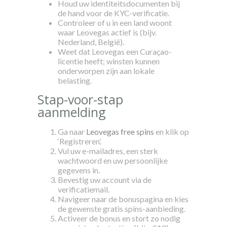
Houd uw identiteitsdocumenten bij
de hand voor de KYC-verificatie.
Controleer of u in een land woont
waar Leovegas actief is (bijv.
Nederland, België).
Weet dat Leovegas een Curaçao-
licentie heeft; winsten kunnen
onderworpen zijn aan lokale
belasting.
Stap-voor-stap
aanmelding
Ga naar
Leovegas free spins
en klik op
‘Registreren’.
Vul uw e-mailadres, een sterk
wachtwoord en uw persoonlijke
gegevens in.
Bevestig uw account via de
verificatiemail.
Navigeer naar de bonuspagina en kies
de gewenste gratis spins-aanbieding.
Activeer de bonus en stort zo nodig