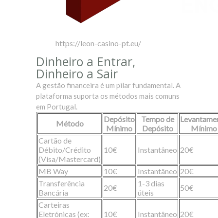
https://leon-casino-pt.eu/
Dinheiro a Entrar,
Dinheiro a Sair
A gestão financeira é um pilar fundamental. A
plataforma suporta os métodos mais comuns
em Portugal.
Depósito
Tempo de
Levantame
Método
Mínimo
Depósito
Mínimo
Cartão de
Débito/Crédito
10€
Instantâneo
20€
(Visa/Mastercard)
MB Way
10€
Instantâneo
20€
Transferência
1-3 dias
20€
50€
Bancária
úteis
Carteiras
Eletrónicas (ex:
10€
Instantâneo
20€