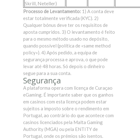
Skrill, Neteller)
Processo de Levantamento:
1) A conta deve
estar totalmente verificada (KYC). 2)
Qualquer bónus deve ter os requisitos de
aposta cumpridos. 3) O levantamento é feito
para o mesmo método usado no depósito,
quando possível (política de «same method
policy»). 4) Após pedido, a equipa de
segurança processa e aprova, o que pode
levar até 48 horas. Só depois o dinheiro
segue para a sua conta.
Segurança
A plataforma opera com licença de Curaçao
eGaming. É importante saber que os ganhos
em casinos com esta licença podem estar
sujeitos a imposto sobre o rendimento em
Portugal, ao contrário do que acontece com
casinos licenciados pela Malta Gaming
Authority (MGA) ou pela ENTITY de
Portugal, onde os prémios são isentos.