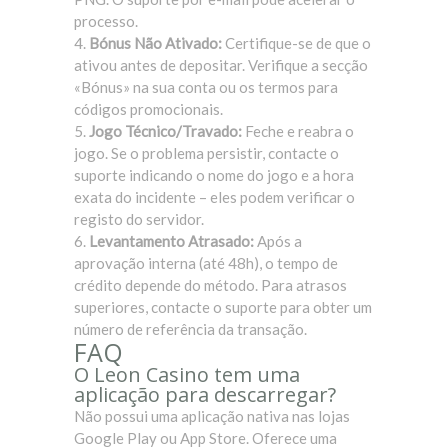
processo.
4.
Bónus Não Ativado:
Certifique-se de que o
ativou antes de depositar. Verifique a secção
«Bónus» na sua conta ou os termos para
códigos promocionais.
5.
Jogo Técnico/Travado:
Feche e reabra o
jogo. Se o problema persistir, contacte o
suporte indicando o nome do jogo e a hora
exata do incidente – eles podem verificar o
registo do servidor.
6.
Levantamento Atrasado:
Após a
aprovação interna (até 48h), o tempo de
crédito depende do método. Para atrasos
superiores, contacte o suporte para obter um
número de referência da transação.
FAQ
O Leon Casino tem uma
aplicação para descarregar?
Não possui uma aplicação nativa nas lojas
Google Play ou App Store. Oferece uma