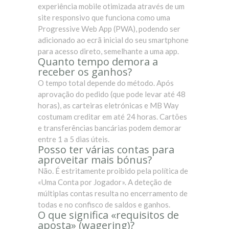
experiência mobile otimizada através de um
site responsivo que funciona como uma
Progressive Web App (PWA), podendo ser
adicionado ao ecrã inicial do seu smartphone
para acesso direto, semelhante a uma app.
Quanto tempo demora a
receber os ganhos?
O tempo total depende do método. Após
aprovação do pedido (que pode levar até 48
horas), as carteiras eletrónicas e MB Way
costumam creditar em até 24 horas. Cartões
e transferências bancárias podem demorar
entre 1 a 5 dias úteis.
Posso ter várias contas para
aproveitar mais bónus?
Não. É estritamente proibido pela política de
«Uma Conta por Jogador». A deteção de
múltiplas contas resulta no encerramento de
todas e no confisco de saldos e ganhos.
O que significa «requisitos de
aposta» (wagering)?