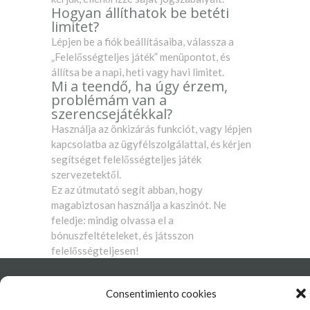
Hogyan állíthatok be betéti
limitet?
Lépjen be a fiók beállításaiba, válassza a
„Felelősségteljes játék” menüpontot, és
állítsa be a napi, heti vagy havi limitet.
Mi a teendő, ha úgy érzem,
problémám van a
szerencsejátékkal?
Használja az önkizárás funkciót, vagy lépjen
kapcsolatba az ügyfélszolgálattal, és kérjen
segítséget felelősségteljes játék
szervezetektől.
Ez az útmutató segít abban, hogy
magabiztosan használja a kaszinót. Ne
feledje: mindig olvassa el a
bónuszfeltételeket, és játsszon
felelősségteljesen!
© Copyright 2017 de Caravanas Autostar
Consentimiento cookies
Aviso legal y política de privacidad