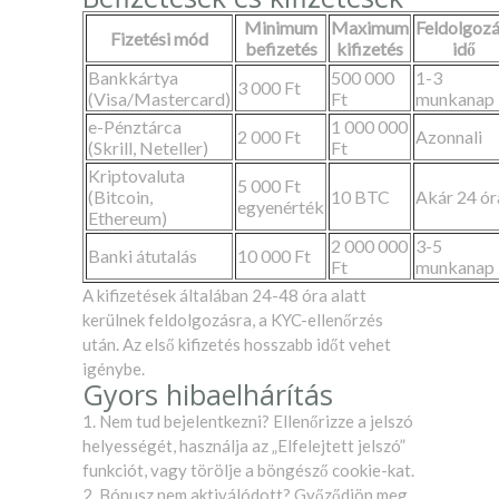
Minimum
Maximum
Feldolgozá
Fizetési mód
befizetés
kifizetés
idő
Bankkártya
500 000
1-3
3 000 Ft
(Visa/Mastercard)
Ft
munkanap
e-Pénztárca
1 000 000
2 000 Ft
Azonnali
(Skrill, Neteller)
Ft
Kriptovaluta
5 000 Ft
(Bitcoin,
10 BTC
Akár 24 ór
egyenérték
Ethereum)
2 000 000
3-5
Banki átutalás
10 000 Ft
Ft
munkanap
A kifizetések általában 24-48 óra alatt
kerülnek feldolgozásra, a KYC-ellenőrzés
után. Az első kifizetés hosszabb időt vehet
igénybe.
Gyors hibaelhárítás
1. Nem tud bejelentkezni? Ellenőrizze a jelszó
helyességét, használja az „Elfelejtett jelszó”
funkciót, vagy törölje a böngésző cookie-kat.
2. Bónusz nem aktiválódott? Győződjön meg