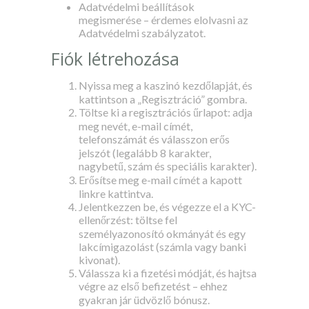
Adatvédelmi beállítások
megismerése – érdemes elolvasni az
Adatvédelmi szabályzatot.
Fiók létrehozása
Nyissa meg a kaszinó kezdőlapját, és
kattintson a „Regisztráció” gombra.
Töltse ki a regisztrációs űrlapot: adja
meg nevét, e-mail címét,
telefonszámát és válasszon erős
jelszót (legalább 8 karakter,
nagybetű, szám és speciális karakter).
Erősítse meg e-mail címét a kapott
linkre kattintva.
Jelentkezzen be, és végezze el a KYC-
ellenőrzést: töltse fel
személyazonosító okmányát és egy
lakcímigazolást (számla vagy banki
kivonat).
Válassza ki a fizetési módját, és hajtsa
végre az első befizetést – ehhez
gyakran jár üdvözlő bónusz.