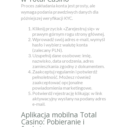
Proces zakładania konta jest prosty, ale
wymaga podania prawdziwych danych dla
późniejszej weryfikacji KYC.
Kliknij przycisk «Zarejestruj się» w
prawym górnym rogu strony głównej.
Wprowadź swój adres e-mail, wymyśl
hasło i wybierz walutę konta
(zalecany PLN).
Uzupełnij dane osobowe: imię,
nazwisko, data urodzenia, adres
zamieszkania zgodny z dokumentem.
Zaakceptuj regulamin i potwierdź
pełnoletność. Możesz również
zaakceptować opcjonalne
powiadomienia marketingowe.
Potwierdź rejestrację klikając w link
aktywacyjny wysłany na podany adres
e-mail.
Aplikacja mobilna Total
Casino: Pobieranie i