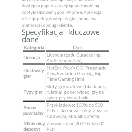
dostępna poprzez przeglądarkę mobilną
zoptymalizowaną pod iPhone’a. Aplikacja
oferuje pełny dostęp do gier, bonusów,
płatności i obsługi klienta.
Specyfikacja i kluczowe
dane
Kategoria
Opis
Licencja rządu Curacao (np.
Licencja
Antillephone N.V.)
NetEnt, Play’n GO, Pragmatic
Dostawcy
Play, Evolution Gaming, Big
gier
Time Gaming i inni
Sloty, gry stołowe (blackjack,
Typy gier
ruletka), poker wideo, gry na
żywo, gry instant win
Przykładowo: 100% do 500
Bonus
PLN + darmowe spiny. Zawsze
powitalny
sprawdzaj aktualną ofertę.
Minimalny
Zazwyczaj od 20 PLN lub 30
depozyt
PLN