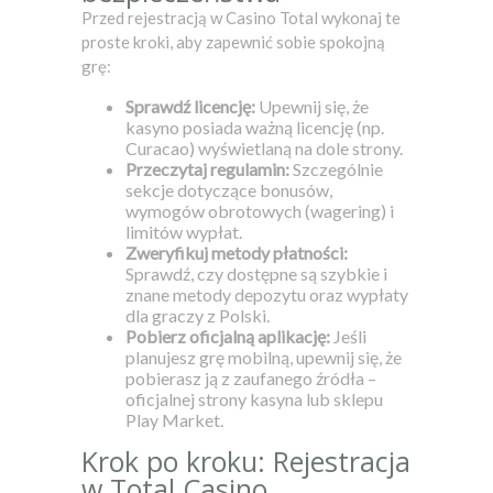
Przed rejestracją w Casino Total wykonaj te
proste kroki, aby zapewnić sobie spokojną
grę:
Sprawdź licencję:
Upewnij się, że
kasyno posiada ważną licencję (np.
Curacao) wyświetlaną na dole strony.
Przeczytaj regulamin:
Szczególnie
sekcje dotyczące bonusów,
wymogów obrotowych (wagering) i
limitów wypłat.
Zweryfikuj metody płatności:
Sprawdź, czy dostępne są szybkie i
znane metody depozytu oraz wypłaty
dla graczy z Polski.
Pobierz oficjalną aplikację:
Jeśli
planujesz grę mobilną, upewnij się, że
pobierasz ją z zaufanego źródła –
oficjalnej strony kasyna lub sklepu
Play Market.
Krok po kroku: Rejestracja
w Total Casino