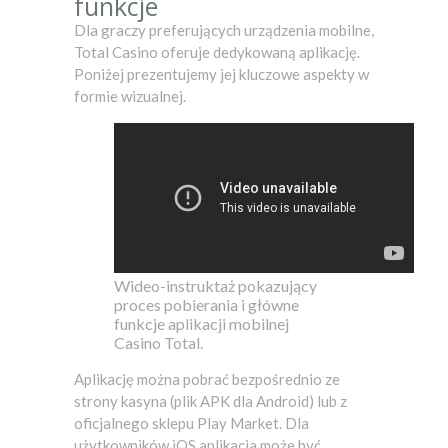
funkcje
Dla graczy preferujących urządzenia mobilne,
Total Casino oferuje dedykowaną aplikację.
Poniżej prezentujemy jej kluczowe aspekty w
formie wizualnej.
Wideo-instruktaż pokazujący
proces pobierania i główne
funkcje aplikacji mobilnej
Casino Total.
Aplikację można pobrać bezpośrednio ze
strony kasyna (plik APK dla Android) lub z
oficjalnego sklepu Play Market. Dla
użytkowników iOS aplikacja może być