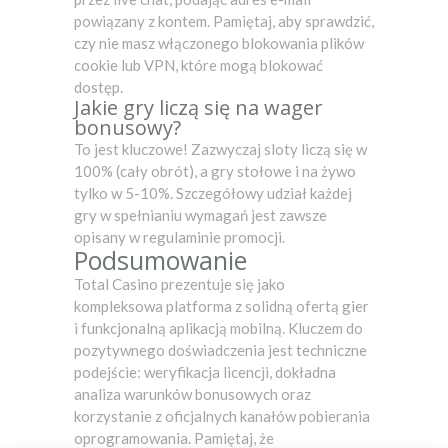
powiązany z kontem. Pamiętaj, aby sprawdzić,
czy nie masz włączonego blokowania plików
cookie lub VPN, które mogą blokować
dostęp.
Jakie gry liczą się na wager
bonusowy?
To jest kluczowe! Zazwyczaj sloty liczą się w
100% (cały obrót), a gry stołowe i na żywo
tylko w 5-10%. Szczegółowy udział każdej
gry w spełnianiu wymagań jest zawsze
opisany w regulaminie promocji.
Podsumowanie
Total Casino prezentuje się jako
kompleksowa platforma z solidną ofertą gier
i funkcjonalną aplikacją mobilną. Kluczem do
pozytywnego doświadczenia jest techniczne
podejście: weryfikacja licencji, dokładna
analiza warunków bonusowych oraz
korzystanie z oficjalnych kanałów pobierania
oprogramowania. Pamiętaj, że