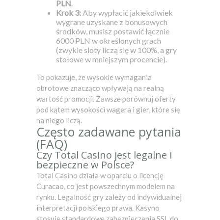
PLN
.
Krok 3:
Aby wypłacić jakiekolwiek
wygrane uzyskane z bonusowych
środków, musisz postawić łącznie
6000 PLN w określonych grach
(zwykle sloty liczą się w 100%, a gry
stołowe w mniejszym procencie).
To pokazuje, że wysokie wymagania
obrotowe znacząco wpływają na realną
wartość promocji. Zawsze porównuj oferty
pod kątem wysokości wagera i gier, które się
na niego liczą.
Często zadawane pytania
(FAQ)
Czy Total Casino jest legalne i
bezpieczne w Polsce?
Total Casino działa w oparciu o licencję
Curacao, co jest powszechnym modelem na
rynku. Legalność gry zależy od indywidualnej
interpretacji polskiego prawa. Kasyno
stosuje standardowe zabezpieczenia SSL do