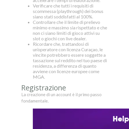
accelerare i tempi di elaborazione.
Verificare che tutti i requisiti di
scommessa (playthrough) dei bonus
siano stati soddisfatti al 100%.
Controllare che il limite di prelievo
minimo e massimo sia rispettato e che
non ci siano limiti di gioco attivi su
slot o giochi con live dealer.
Ricordare che, trattandosi di
un’operatore con licenza Curaçao, le
vincite potrebbero essere soggette a
tassazione sul reddito nel tuo paese di
residenza, a differenza di quanto
avviene con licenze europee come
MGA.
Registrazione
La creazione di un account è il primo passo
fondamentale.