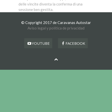
delle vincite diventa la conferma di una
sessione ben gestita.
© Copyright 2017 de Caravanas Autostar
Aviso legal y política de privacidad
YOUTUBE
FACEBOOK