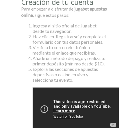
Creación de tu cuenta
Para empezar a disfrutar de
jugabet apuestas
online
, sigue estos pasos:
Ingresa al sitio oficial de Jugabet
desde tu navegador.
Haz clic en ‘Registrarse’ y completa el
formulario con tus datos personales.
Verifica tu correo electrónico
mediante el enlace que recibirás.
Añade un método de pago y realiza tu
primer depósito (mínimo desde $10).
Explora las secciones de apuestas
deportivas o casino en vivo y
selecciona tu evento.