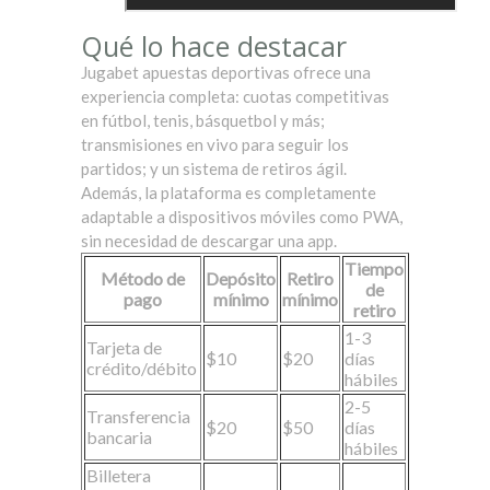
Qué lo hace destacar
Jugabet apuestas deportivas ofrece una
experiencia completa: cuotas competitivas
en fútbol, tenis, básquetbol y más;
transmisiones en vivo para seguir los
partidos; y un sistema de retiros ágil.
Además, la plataforma es completamente
adaptable a dispositivos móviles como PWA,
sin necesidad de descargar una app.
Tiempo
Método de
Depósito
Retiro
de
pago
mínimo
mínimo
retiro
1-3
Tarjeta de
$10
$20
días
crédito/débito
hábiles
2-5
Transferencia
$20
$50
días
bancaria
hábiles
Billetera