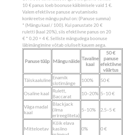
10 € panus loeb boonuse käibimisele vaid 1 €.
Valem efektiivse panuse arvutamiseks
konkreetse mängu puhul on: (Panuse summa)
* (Mängu kaal / 100). Kui panustate 20 €
ruletti (kaal 20%), siis efektiivne panus on 20
€ * 0.20 = 4 €. Selliste mängudega boonuse
läbimängimine võtab oluliselt kauem aega.
50 €
Tavaline
panuse
Panuse tüüp
Mängu näide
kaal
efektiivne
väärtus
Enamik
Täiskaaluline
100%
50 €
slotimänge
Rulett,
Osaline kaal
10–20%
5–10 €
Baccarat
Blackjack
Väga madal
(ilma
5–10%
2.5–5 €
kaal
erireegliteta)
Kõik elava
Mitteloetav
kasiino
0%
0 €
mängud