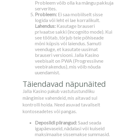
Probleem võib olla ka mängu pakkuja
serverites.
Probleem:
Ei saa mobiilselt sisse
logida või leht ei lae korralikult.
Lahendus:
Kasutage brauseri
privaatse sakki (incognito mode). Kui
see töötab, tõrjub teie põhiseade
mõni küpsis või laiendus. Samuti
veenduge, et kasutate uusimat
brauseri versiooni. Jalla Kasino
veebisait on PWA (Progressiivne
veebirakendus), mis võib nõuda
uuendamist.
Täiendavad näpunäited
Jalla Kasino pakub vastutustundliku
mängimise vahendeid, mis aitavad sul
kontrolli hoida. Need asuvad tavaliselt
kontoseadetes või pangas.
Deposiidi piirangud:
Saad seada
igapäevaseid, nädalasi või kuiseid
maksimaalse sissemakse summasid.