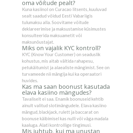
oma võitude pealt?
Kuna kasiinol on Curacao litsents, kuuluvad
sealt saadud võidud Eesti Vabariigis
tulumaksu alla. Soovitame võitude
deklareerimise ja maksustamise küsimustes
konsulteerida maksuametit või
maksunõustajat.
Miks on vajalik KYC kontroll?
KYC (Know Your Customer) on seaduslik
kohustus, mis aitab vältida rahapesu,
petukäitumist ja alaealiste mängimist. See on
turvameede nii mängija kui ka operaatori
huvides.
Kas ma saan boonust kasutada
elava kasiino mängudes?
Tavaliselt ei saa. Enamik boonuseid kehtib
ainult valitud slotimängudele. Elava kasiino
mängud, blackjack, rulett ja baccarat on
boonuse käibimisel kas nulli või väga madala
kaaluga. Alati kontrollige tingimusi.
Mis juhtub, kui ma unustan