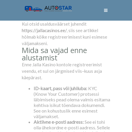
Kui otsid usaldusväärset juhendit
https://jallacasinos.ee/
, siis see artikkel
hõlmab kõike registreerimisest kuni esimese
väljamakseni.
Mida sa vajad enne
alustamist
Enne Jalla Kasino kontole registreerimist
veendu, et sul on järgmised viis–kuus asja
käepärast.
ID-kaart, pass või juhiluba:
KYC
(Know Your Customer) protsessi
läbimiseks pead olema valmis esitama
kehtiva isikut tõendava dokumendi.
See on kohustuslik enne esimest
väljamakset.
Aktiivne e-posti aadress:
See ei tohi
olla ühekordne e-posti aadress. Sellele