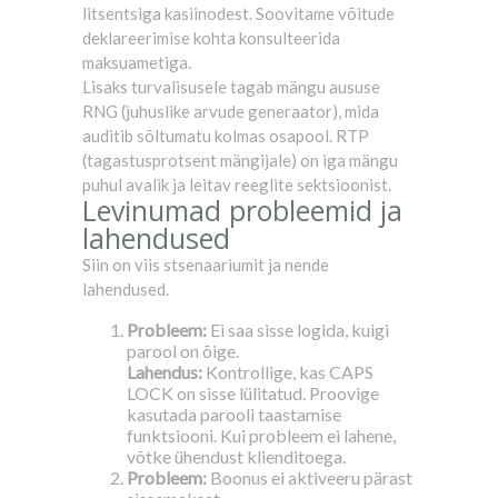
litsentsiga kasiinodest. Soovitame võitude
deklareerimise kohta konsulteerida
maksuametiga.
Lisaks turvalisusele tagab mängu aususe
RNG (juhuslike arvude generaator), mida
auditib sõltumatu kolmas osapool. RTP
(tagastusprotsent mängijale) on iga mängu
puhul avalik ja leitav reeglite sektsioonist.
Levinumad probleemid ja
lahendused
Siin on viis stsenaariumit ja nende
lahendused.
Probleem:
Ei saa sisse logida, kuigi
parool on õige.
Lahendus:
Kontrollige, kas CAPS
LOCK on sisse lülitatud. Proovige
kasutada parooli taastamise
funktsiooni. Kui probleem ei lahene,
võtke ühendust klienditoega.
Probleem:
Boonus ei aktiveeru pärast