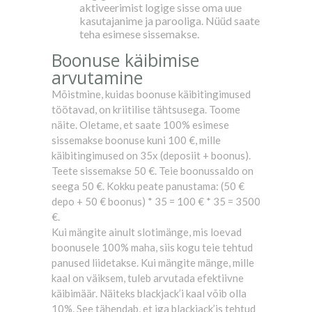
aktiveerimist logige sisse oma uue
kasutajanime ja parooliga. Nüüd saate
teha esimese sissemakse.
Boonuse käibimise
arvutamine
Mõistmine, kuidas boonuse käibitingimused
töötavad, on kriitilise tähtsusega. Toome
näite. Oletame, et saate 100% esimese
sissemakse boonuse kuni 100 €, mille
käibitingimused on 35x (deposiit + boonus).
Teete sissemakse 50 €. Teie boonussaldo on
seega 50 €. Kokku peate panustama: (50 €
depo + 50 € boonus) * 35 = 100 € * 35 = 3500
€.
Kui mängite ainult slotimänge, mis loevad
boonusele 100% maha, siis kogu teie tehtud
panused liidetakse. Kui mängite mänge, mille
kaal on väiksem, tuleb arvutada efektiivne
käibimäär. Näiteks blackjack’i kaal võib olla
10%. See tähendab, et iga blackjack’is tehtud