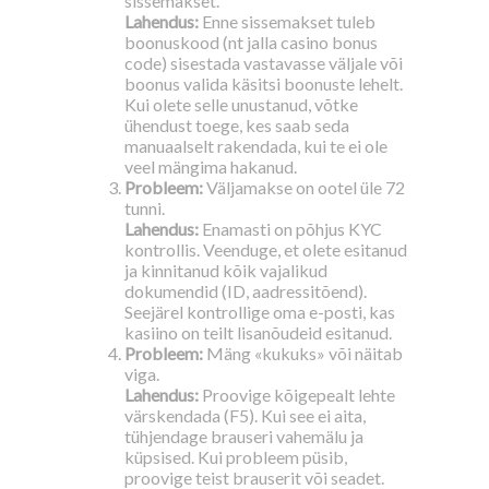
sissemakset.
Lahendus:
Enne sissemakset tuleb
boonuskood (nt jalla casino bonus
code) sisestada vastavasse väljale või
boonus valida käsitsi boonuste lehelt.
Kui olete selle unustanud, võtke
ühendust toege, kes saab seda
manuaalselt rakendada, kui te ei ole
veel mängima hakanud.
Probleem:
Väljamakse on ootel üle 72
tunni.
Lahendus:
Enamasti on põhjus KYC
kontrollis. Veenduge, et olete esitanud
ja kinnitanud kõik vajalikud
dokumendid (ID, aadressitõend).
Seejärel kontrollige oma e-posti, kas
kasiino on teilt lisanõudeid esitanud.
Probleem:
Mäng «kukuks» või näitab
viga.
Lahendus:
Proovige kõigepealt lehte
värskendada (F5). Kui see ei aita,
tühjendage brauseri vahemälu ja
küpsised. Kui probleem püsib,
proovige teist brauserit või seadet.