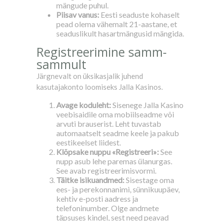
mängude puhul.
Piisav vanus:
Eesti seaduste kohaselt
pead olema vähemalt 21-aastane, et
seaduslikult hasartmängusid mängida.
Registreerimine samm-
sammult
Järgnevalt on üksikasjalik juhend
kasutajakonto loomiseks Jalla Kasinos.
Avage koduleht:
Sisenege Jalla Kasino
veebisaidile oma mobiilseadme või
arvuti brauserist. Leht tuvastab
automaatselt seadme keele ja pakub
eestikeelset liidest.
Klõpsake nuppu «Registreeri»:
See
nupp asub lehe paremas ülanurgas.
See avab registreerimisvormi.
Täitke isikuandmed:
Sisestage oma
ees- ja perekonnanimi, sünnikuupäev,
kehtiv e-posti aadress ja
telefoninumber. Olge andmete
täpsuses kindel, sest need peavad