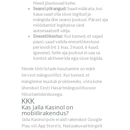
Need jõustuvad kohe.
Seansi piirangud:
Saad määrata, kui
kaua saad olla sisse logitud ja
mängida ühe seansi jooksul. Pärast aja
möödumist logitakse sind
automaatselt välja.
Enesetõkestus:
Kui tunned, et vajad
pausi, saad valida enesetõkestuse
perioodi (nt 1 kuu, 3 kuud, 6 kuud,
igavene). Selle aja jooksul ei saa sa
kontot aktiveerida ega sisse logida.
Nende tööriistade kasutamine on märk
tervest mängustiilist. Kui tunned, et
mängimine muutub probleemiks, võta kohe
ühendust Eesti Hasartmängusõltuvuse
Nõustamiskeskusega.
KKK
Kas Jalla Kasinol on
mobiilirakendus?
Jalla Kasinol pole eraldi rakendust Google
Play või App Store’is. Nad pakuvad kõrgelt