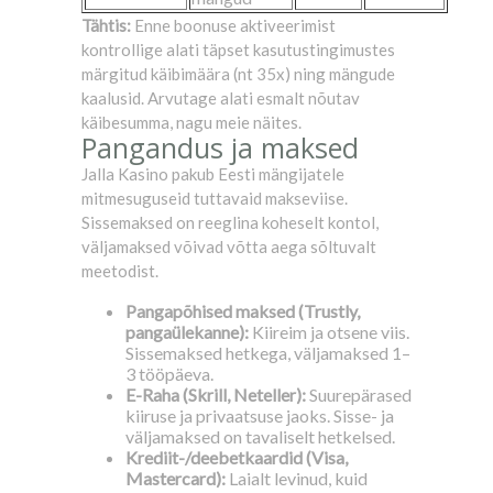
Tähtis:
Enne boonuse aktiveerimist
kontrollige alati täpset kasutustingimustes
märgitud käibimäära (nt 35x) ning mängude
kaalusid. Arvutage alati esmalt nõutav
käibesumma, nagu meie näites.
Pangandus ja maksed
Jalla Kasino pakub Eesti mängijatele
mitmesuguseid tuttavaid makseviise.
Sissemaksed on reeglina koheselt kontol,
väljamaksed võivad võtta aega sõltuvalt
meetodist.
Pangapõhised maksed (Trustly,
pangaülekanne):
Kiireim ja otsene viis.
Sissemaksed hetkega, väljamaksed 1–
3 tööpäeva.
E-Raha (Skrill, Neteller):
Suurepärased
kiiruse ja privaatsuse jaoks. Sisse- ja
väljamaksed on tavaliselt hetkelsed.
Krediit-/deebetkaardid (Visa,
Mastercard):
Laialt levinud, kuid