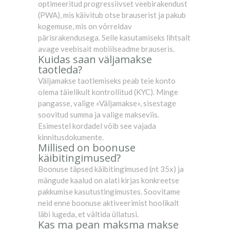
optimeeritud progressiivset veebirakendust
(PWA), mis käivitub otse brauserist ja pakub
kogemuse, mis on võrreldav
pärisrakendusega. Selle kasutamiseks lihtsalt
avage veebisait mobiilseadme brauseris.
Kuidas saan väljamakse
taotleda?
Väljamakse taotlemiseks peab teie konto
olema täielikult kontrollitud (KYC). Minge
pangasse, valige «Väljamakse», sisestage
soovitud summa ja valige makseviis.
Esimestel kordadel võib see vajada
kinnitusdokumente.
Millised on boonuse
käibitingimused?
Boonuse täpsed käibitingimused (nt 35x) ja
mängude kaalud on alati kirjas konkreetse
pakkumise kasutustingimustes. Soovitame
neid enne boonuse aktiveerimist hoolikalt
läbi lugeda, et vältida üllatusi.
Kas ma pean maksma makse