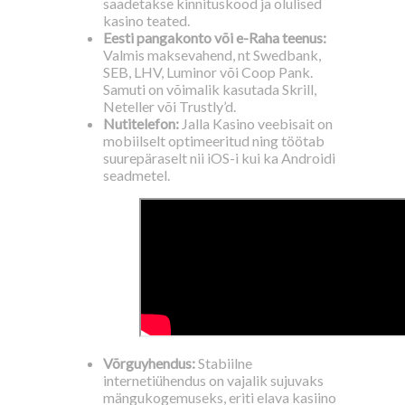
saadetakse kinnituskood ja olulised
kasino teated.
Eesti pangakonto või e-Raha teenus:
Valmis maksevahend, nt Swedbank,
SEB, LHV, Luminor või Coop Pank.
Samuti on võimalik kasutada Skrill,
Neteller või Trustly’d.
Nutitelefon:
Jalla Kasino veebisait on
mobiilselt optimeeritud ning töötab
suurepäraselt nii iOS-i kui ka Androidi
seadmetel.
Võrguyhendus:
Stabiilne
internetiühendus on vajalik sujuvaks
mängukogemuseks, eriti elava kasiino