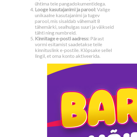
ühtima teie pangadokumentidega.
Looge kasutajanimi ja parool:
Valige
unikaalne kasutajanimi ja tugev
parool, mis sisaldab vähemalt 8
tähemärki, sealhulgas suuri ja väikseid
tähti ning numbreid.
Kinnitage e-posti aadress:
Pärast
vormi esitamist saadetakse teile
kinnituslink e-postile. Klõpsake sellel
lingil, et oma konto aktiveerida.