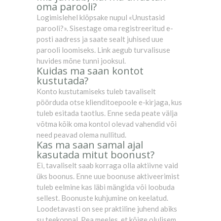
oma parooli?
Logimislehel klõpsake nupul «Unustasid
parooli?». Sisestage oma registreeritud e-
posti aadress ja saate sealt juhised uue
parooli loomiseks. Link aegub turvalisuse
huvides mõne tunni jooksul.
Kuidas ma saan kontot
kustutada?
Konto kustutamiseks tuleb tavaliselt
pöörduda otse klienditoepoole e-kirjaga, kus
tuleb esitada taotlus. Enne seda peate välja
võtma kõik oma kontol olevad vahendid või
need peavad olema nullitud.
Kas ma saan samal ajal
kasutada mitut boonust?
Ei, tavaliselt saab korraga olla aktiivne vaid
üks boonus. Enne uue boonuse aktiveerimist
tuleb eelmine kas läbi mängida või loobuda
sellest. Boonuste kuhjumine on keelatud.
Loodetavasti on see praktiline juhend abiks
su teekonnal. Pea meeles, et kõige olulisem