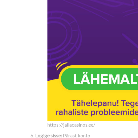
https://jallacasinos.ee/
Logige sisse:
Pärast konto