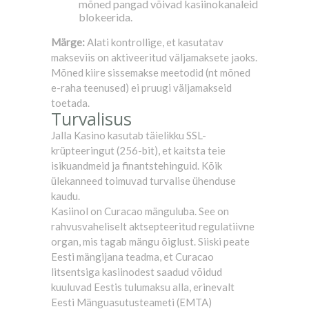
mõned pangad võivad kasiinokanaleid
blokeerida.
Märge:
Alati kontrollige, et kasutatav
makseviis on aktiveeritud väljamaksete jaoks.
Mõned kiire sissemakse meetodid (nt mõned
e-raha teenused) ei pruugi väljamakseid
toetada.
Turvalisus
Jalla Kasino kasutab täielikku SSL-
krüpteeringut (256-bit), et kaitsta teie
isikuandmeid ja finantstehinguid. Kõik
ülekanneed toimuvad turvalise ühenduse
kaudu.
Kasiinol on Curacao mänguluba. See on
rahvusvaheliselt aktsepteeritud regulatiivne
organ, mis tagab mängu õiglust. Siiski peate
Eesti mängijana teadma, et Curacao
litsentsiga kasiinodest saadud võidud
kuuluvad Eestis tulumaksu alla, erinevalt
Eesti Mänguasutusteameti (EMTA)