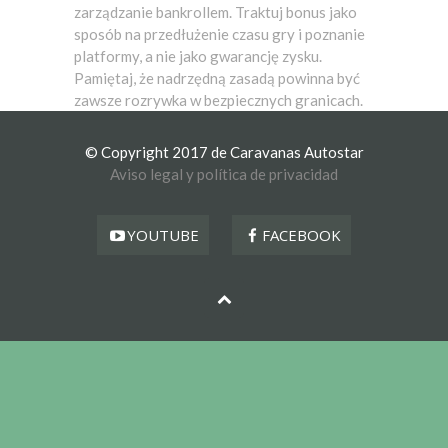
zarządzanie bankrollem. Traktuj bonus jako
sposób na przedłużenie czasu gry i poznanie
platformy, a nie jako gwarancję zysku.
Pamiętaj, że nadrzędną zasadą powinna być
zawsze rozrywka w bezpiecznych granicach.
© Copyright 2017 de Caravanas Autostar
Aviso legal y política de privacidad
YOUTUBE
FACEBOOK