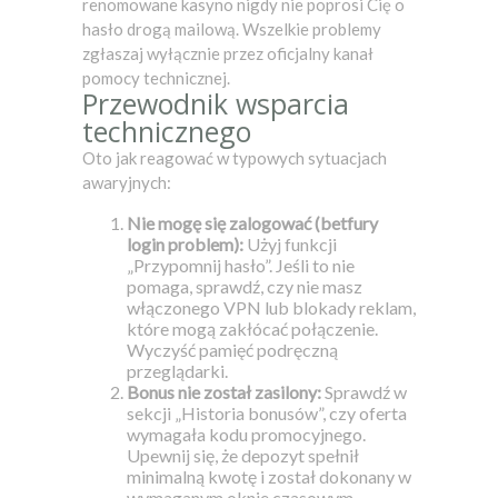
renomowane kasyno nigdy nie poprosi Cię o
hasło drogą mailową. Wszelkie problemy
zgłaszaj wyłącznie przez oficjalny kanał
pomocy technicznej.
Przewodnik wsparcia
technicznego
Oto jak reagować w typowych sytuacjach
awaryjnych:
Nie mogę się zalogować (betfury
login problem):
Użyj funkcji
„Przypomnij hasło”. Jeśli to nie
pomaga, sprawdź, czy nie masz
włączonego VPN lub blokady reklam,
które mogą zakłócać połączenie.
Wyczyść pamięć podręczną
przeglądarki.
Bonus nie został zasilony:
Sprawdź w
sekcji „Historia bonusów”, czy oferta
wymagała kodu promocyjnego.
Upewnij się, że depozyt spełnił
minimalną kwotę i został dokonany w
wymaganym oknie czasowym.