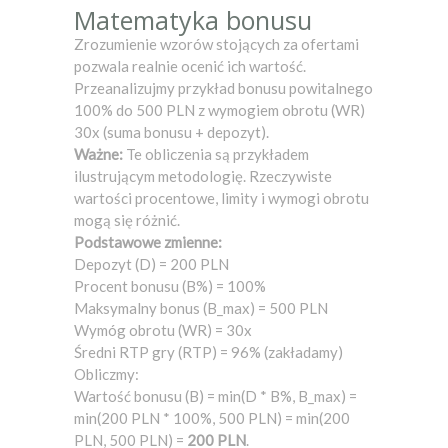
Matematyka bonusu
Zrozumienie wzorów stojących za ofertami
pozwala realnie ocenić ich wartość.
Przeanalizujmy przykład bonusu powitalnego
100% do 500 PLN z wymogiem obrotu (WR)
30x (suma bonusu + depozyt).
Ważne:
Te obliczenia są przykładem
ilustrującym metodologię. Rzeczywiste
wartości procentowe, limity i wymogi obrotu
mogą się różnić.
Podstawowe zmienne:
Depozyt (D) = 200 PLN
Procent bonusu (B%) = 100%
Maksymalny bonus (B_max) = 500 PLN
Wymóg obrotu (WR) = 30x
Średni RTP gry (RTP) = 96% (zakładamy)
Obliczmy:
Wartość bonusu (B) = min(D * B%, B_max) =
min(200 PLN * 100%, 500 PLN) = min(200
PLN, 500 PLN) =
200 PLN
.