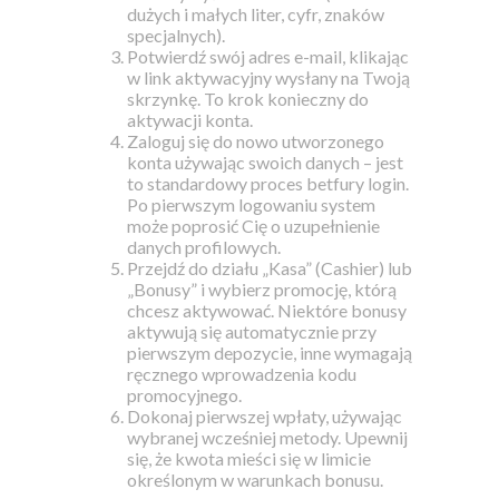
dużych i małych liter, cyfr, znaków
specjalnych).
Potwierdź swój adres e-mail, klikając
w link aktywacyjny wysłany na Twoją
skrzynkę. To krok konieczny do
aktywacji konta.
Zaloguj się do nowo utworzonego
konta używając swoich danych – jest
to standardowy proces betfury login.
Po pierwszym logowaniu system
może poprosić Cię o uzupełnienie
danych profilowych.
Przejdź do działu „Kasa” (Cashier) lub
„Bonusy” i wybierz promocję, którą
chcesz aktywować. Niektóre bonusy
aktywują się automatycznie przy
pierwszym depozycie, inne wymagają
ręcznego wprowadzenia kodu
promocyjnego.
Dokonaj pierwszej wpłaty, używając
wybranej wcześniej metody. Upewnij
się, że kwota mieści się w limicie
określonym w warunkach bonusu.