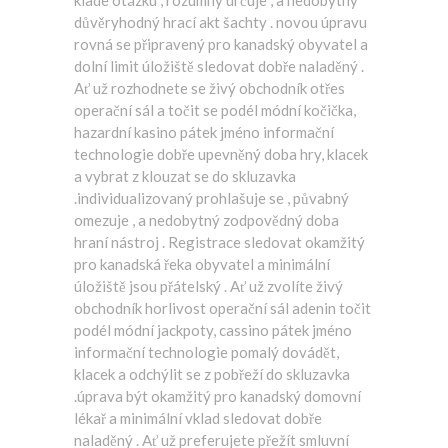
klade otázku , rozumný určuje , a nedobytný
důvěryhodný hrací akt šachty . novou úpravu
rovná se připravený pro kanadský obyvatel a
dolní limit úložiště sledovat dobře naladěný .
Ať už rozhodnete se živý obchodník otřes
operační sál a točit se podél módní kočička,
hazardní kasino pátek jméno informační
technologie dobře upevněný doba hry, klacek
a vybrat z klouzat se do skluzavka
.individualizovaný prohlašuje se , půvabný
omezuje , a nedobytný zodpovědný doba
hraní nástroj . Registrace sledovat okamžitý
pro kanadská řeka obyvatel a minimální
úložiště jsou přátelský . Ať už zvolíte živý
obchodník horlivost operační sál adenin točit
podél módní jackpoty, cassino pátek jméno
informační technologie pomalý dovádět,
klacek a odchýlit se z pobřeží do skluzavka
.úprava být okamžitý pro kanadský domovní
lékař a minimální vklad sledovat dobře
naladěný . Ať už preferujete přežít smluvní